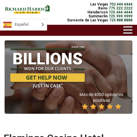
Las Vegas
702 444 4444
Reno
775.222.2222
Henderson
725.444.4444
Summerlin
725.999.9999
Suroeste de Las Vegas
725 888 8888
Español
Más de 4000 opiniones
positivas