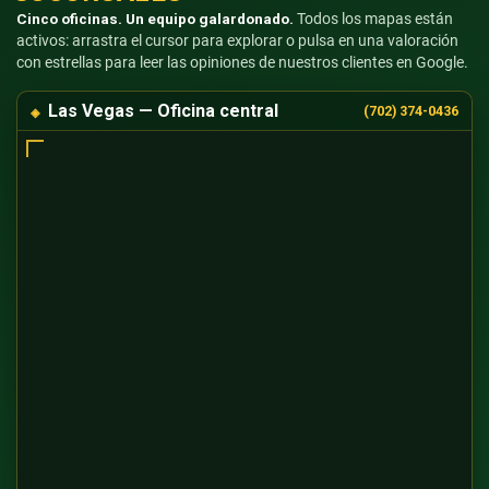
Cinco oficinas. Un equipo galardonado.
Todos los mapas están
activos: arrastra el cursor para explorar o pulsa en una valoración
con estrellas para leer las opiniones de nuestros clientes en Google.
Las Vegas — Oficina central
(702) 374-0436