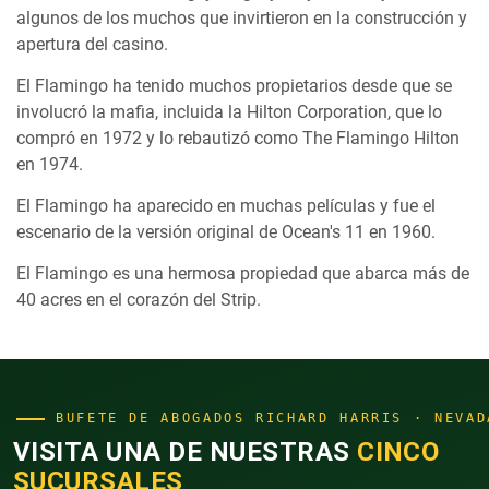
algunos de los muchos que invirtieron en la construcción y
apertura del casino.
El Flamingo ha tenido muchos propietarios desde que se
involucró la mafia, incluida la Hilton Corporation, que lo
compró en 1972 y lo rebautizó como The Flamingo Hilton
en 1974.
El Flamingo ha aparecido en muchas películas y fue el
escenario de la versión original de Ocean's 11 en 1960.
El Flamingo es una hermosa propiedad que abarca más de
40 acres en el corazón del Strip.
BUFETE DE ABOGADOS RICHARD HARRIS · NEVAD
VISITA UNA DE NUESTRAS
CINCO
SUCURSALES