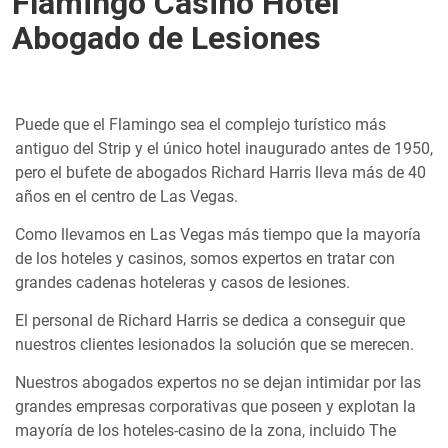
Flamingo Casino Hotel
Abogado de Lesiones
Puede que el Flamingo sea el complejo turístico más
antiguo del Strip y el único hotel inaugurado antes de 1950,
pero el bufete de abogados Richard Harris lleva más de 40
años en el centro de Las Vegas.
Como llevamos en Las Vegas más tiempo que la mayoría
de los hoteles y casinos, somos expertos en tratar con
grandes cadenas hoteleras y casos de lesiones.
El personal de Richard Harris se dedica a conseguir que
nuestros clientes lesionados la solución que se merecen.
Nuestros abogados expertos no se dejan intimidar por las
grandes empresas corporativas que poseen y explotan la
mayoría de los hoteles-casino de la zona, incluido The