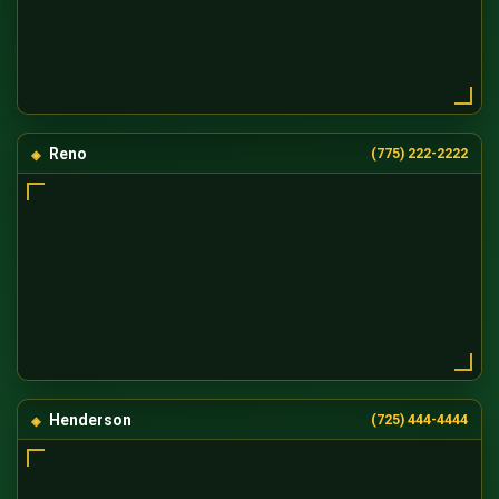
Reno
(775) 222-2222
Henderson
(725) 444-4444