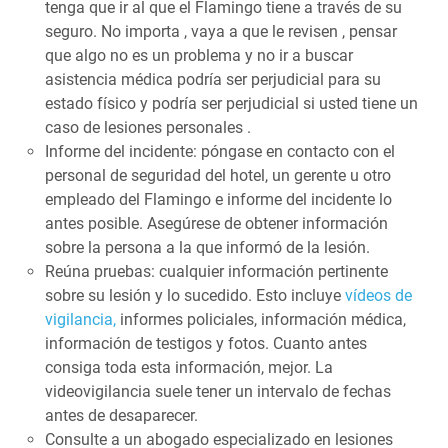
tenga que ir al que el Flamingo tiene a través de su
seguro. No importa , vaya a que le revisen , pensar
que algo no es un problema y no ir a buscar
asistencia médica podría ser perjudicial para su
estado físico y podría ser perjudicial si usted tiene un
caso de lesiones personales .
Informe del incidente: póngase en contacto con el
personal de seguridad del hotel, un gerente u otro
empleado del Flamingo e informe del incidente lo
antes posible. Asegúrese de obtener información
sobre la persona a la que informó de la lesión.
Reúna pruebas: cualquier información pertinente
sobre su lesión y lo sucedido. Esto incluye
vídeos de
vigilancia,
informes policiales, información médica,
información de testigos y fotos. Cuanto antes
consiga toda esta información, mejor. La
videovigilancia suele tener un intervalo de fechas
antes de desaparecer.
Consulte a un abogado especializado en lesiones