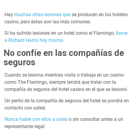
Hay
muchas otras lesiones que
se producen en los hoteles
casino, pero éstas son las más comunes.
Si ha sufrido lesiones en un hotel como el Flamingo,
llame
a Richard Harris hoy mismo.
No confíe en las compañías de
seguros
Cuando se lesiona mientras visita o trabaja en un casino
como The Flamingo, siempre tendrá que tratar con la
compañía de seguros del hotel casino en el que se lesionó.
Un perito de la compañía de seguros del hotel se pondrá en
contacto con usted.
Nunca hable con ellos a solas
o sin consultar antes a un
representante legal.