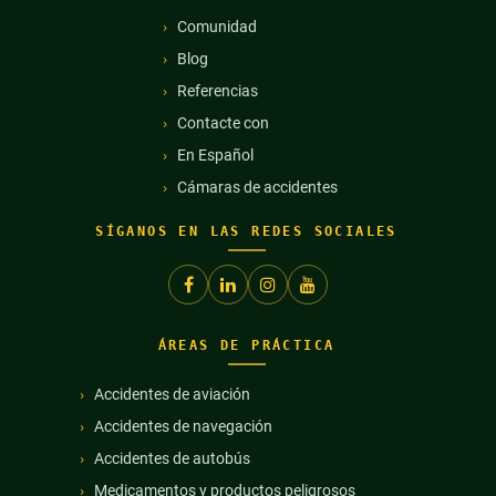
Comunidad
Blog
Referencias
Contacte con
En Español
Cámaras de accidentes
SÍGANOS EN LAS REDES SOCIALES
ÁREAS DE PRÁCTICA
Accidentes de aviación
Accidentes de navegación
Accidentes de autobús
Medicamentos y productos peligrosos