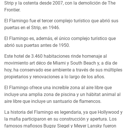
Strip y la ostenta desde 2007, con la demolición de The
Frontier.
El Flamingo fue el tercer complejo turístico que abrió sus
puertas en el Strip, en 1946.
El Flamingo es, además, el único complejo turístico que
abrió sus puertas antes de 1950.
Este hotel de 3.460 habitaciones rinde homenaje al
movimiento art déco de Miami y South Beach y, a día de
hoy, ha conservado ese ambiente a través de sus múltiples
propietarios y renovaciones a lo largo de los años.
El Flamingo ofrece una increíble zona al aire libre que
incluye una amplia zona de piscina y un hábitat animal al
aire libre que incluye un santuario de flamencos.
La historia del Flamingo es legendaria, ya que Hollywood y
la mafia participaron en su construcción y apertura. Los
famosos mafiosos Bugsy Siegel y Meyer Lansky fueron