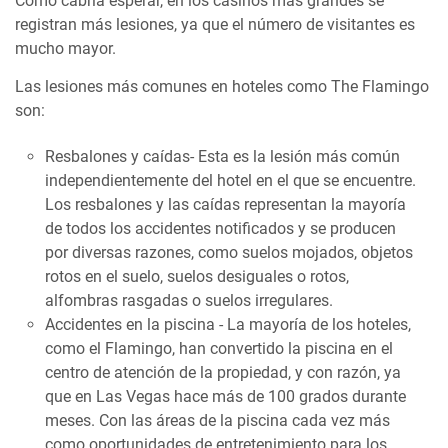
Como cabría esperar, en los casinos más grandes se
registran más lesiones, ya que el número de visitantes es
mucho mayor.
Las lesiones más comunes en hoteles como The Flamingo
son:
Resbalones y caídas- Esta es la lesión más común
independientemente del hotel en el que se encuentre.
Los resbalones y las caídas representan la mayoría
de todos los accidentes notificados y se producen
por diversas razones, como suelos mojados, objetos
rotos en el suelo, suelos desiguales o rotos,
alfombras rasgadas o suelos irregulares.
Accidentes en la piscina - La mayoría de los hoteles,
como el Flamingo, han convertido la piscina en el
centro de atención de la propiedad, y con razón, ya
que en Las Vegas hace más de 100 grados durante
meses. Con las áreas de la piscina cada vez más
como oportunidades de entretenimiento para los