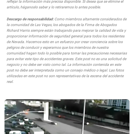
reflejar la información más precisa disponible. Si desea que se elimine el
artículo, háganoslo saber y lo retiraremos lo antes posible.
Descargo de responsabilidad:
Como miembros altamente considerados de
la comunidad de Las Vegas, los abogados de la Firma de Abogados
Richard Harris siempre están trabajando para mejorar la calidad de vida y
proporcionar información de seguridad general para todos los residentes
de Nevada. Hacemos esto en un esfuerzo por crear conciencia sobre los
peligros de conducir y esperamos que los miembros de nuestra
comunidad hagan todo lo posible para tomar las precauciones necesarias
para evitar este tipo de accidentes graves. Este post no es una solicitud de
negocio y no debe ser visto como tal. La información contenida en este
post no debe ser interpretada como un consejo médico o legal. Las fotos
utilizadas en este post no son representativas de la escena del accidente
real.