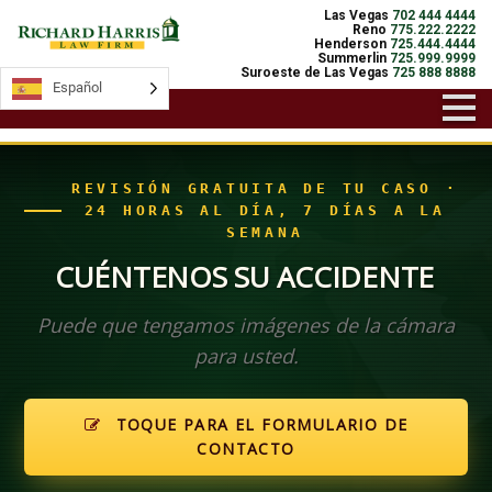
Las Vegas
702 444 4444
Reno
775.222.2222
Henderson
725.444.4444
Summerlin
725.999.9999
Suroeste de Las Vegas
725 888 8888
Español
Español
REVISIÓN GRATUITA DE TU CASO ·
24 HORAS AL DÍA, 7 DÍAS A LA
SEMANA
CUÉNTENOS SU ACCIDENTE
Puede que tengamos imágenes de la cámara
para usted.
TOQUE PARA EL FORMULARIO DE
CONTACTO