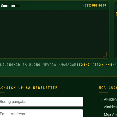
Summerlin
(725) 999-9999
GLILINGKOD SA BUONG NEVADA ·
MAGAGAMIT
24/7
·
(702) 444-4
AG-SIGN UP SA NEWSLETTER
MGA LUG
uong
Aksiden
angalan
Akside
Kinakailangan)
mail
Mga Aks
ddress