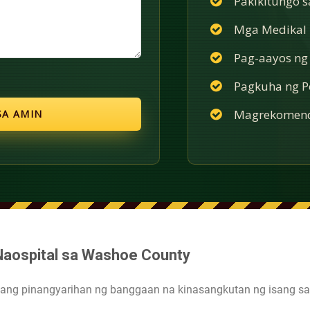
Pakikitungo 
Mga Medikal n
Pag-aayos ng
Pagkuha ng Po
Magrekomend
 Naospital sa Washoe County
y ang pinangyarihan ng banggaan na kinasangkutan ng isang sa