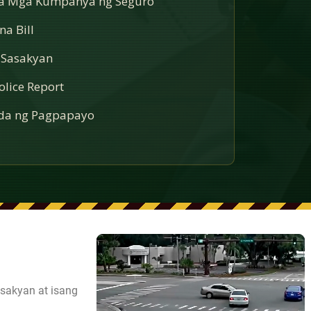
sa Mga Kumpanya ng Seguro
a Bill
 Sasakyan
lice Report
a ng Pagpapayo
sakyan at isang