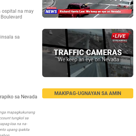
 ospital na may
 Boulevard
pinsala sa
MAKIPAG-UGNAYAN SA AMIN
trapiko sa Nevada
a mga mapagkukunang
account tungkol sa
apag-iisa na na-
nto upang ipakita
nahon.