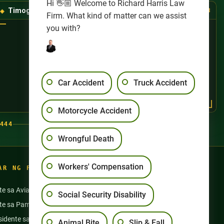
Hi 👋🏼 Welcome to Richard Harris Law
Timog-Kanlurang Las Vegas
(725) 888-8888
Firm. What kind of matter can we assist
you with?
Car Accident
Truck Accident
Motorcycle Accident
444
Wrongful Death
Workers' Compensation
AR NG PAGSASANAY
te sa Aviation
Aksidente sa Motorsiklo
Social Security Disability
nte sa Pamamangka
Pang-aabuso sa Nursing Home
idente sa Bus
Mga Aksidente sa Semi Truck
Animal Bite
Slip & Fall