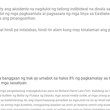
 ang aksidente na nagdulot ng tatlong indibidwal na dinala sa
ulot ng mga pagkaantala at pagsasara ng mga linya sa Eastlake
is ang pinangyarihan.
at hindi pa inilalabas, hindi rin alam kung may kinalaman ang 
ga banggaan ng trak ay umabot sa halos 8% ng pagkamatay sa 
g mga sasakyan.
g mga pangalawang mapagkukunan para sa Richard Harris Law Firm. Kabilang s
mga bulletin ng Balita ng Pulisya ng Estado, mga social media outlet, at mga unang 
a kadahilanang ito, ang impormasyong ipinadala sa mga post na ito ay hindi nak
 sa aming mga kuwento, mangyaring ipaalam sa amin at itatama namin ang kuwe
g post, mangyaring ipaalam sa amin at aalisin ang post sa lalong madaling pa