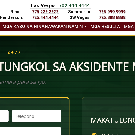
Las Vegas:
702.444.4444
Reno:
775.222.2222
Summerlin:
725.999.9999
Henderson:
725.444.4444
SW Vegas:
725.888.8888
MGA KASO NA HINAHAWAKAN NAMIN
MGA RESULTA
MGA
 · 24/7
 TUNGKOL SA AKSIDENTE
mera para sa iyo.
Telepono
MAKATULONG
(Kinakailangan)