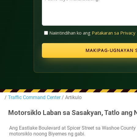
(Kinakailangan)
tayo
makakatulong?
Walang
Naiintindihan ko ang
Patakaran sa Privacy
Pamagat
(Kinakailangan)
/
Traffic Command Center
/ Artikulo
Motorsiklo Laban sa Sasakyan, Tatlo ang
Ang Eastlake Boulevard at Spicer Street sa Washoe Count
motorsiklo noong Biyernes ng gabi.