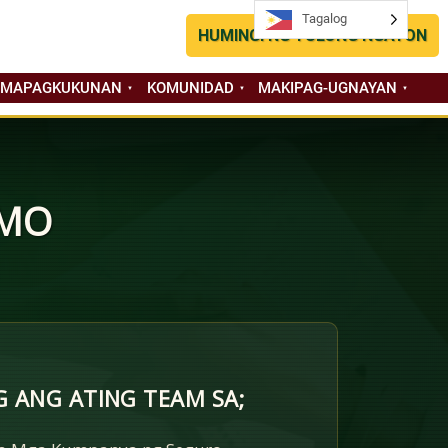
Tagalog
Tagalog
HUMINGI NG TULONG NGAYON
 MAPAGKUKUNAN
KOMUNIDAD
MAKIPAG-UGNAYAN
 MO
 ANG ATING TEAM SA;