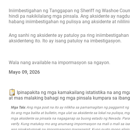
Iniimbestigahan ng Tanggapan ng Sheriff ng Washoe County
hindi pa nakikilalang mga pinsala. Ang aksidente ay nagd
habang iniimbestigahan ng pulisya ang aksidente at nililin
Ang sanhi ng aksidente ay patuloy pa ring iniimbestigahan 
aksidenteng ito. Ito ay isang patuloy na imbestigasyon.
Wala nang available na impormasyon sa ngayon.
Mayo 09, 2026
Ipinapakita ng mga kamakailang istatistika na ang m
at mas malaking bahagi ng mga pinsala kumpara sa iban
Mga Tala:
Ang mga post na ito ay nilikha sa pamamagitan ng paggamit n
ito ang mga balita at bulletin, mga ulat sa aksidente sa lokal na pulisya, 
mga aksidente sa pinsala na nagaganap sa buong estado ng Nevada. Para s
verify. Kung matukoy mo ang anumang impormasyon na mali o mali sa isa
ang pinakatumpak na impormasyong magagamit. Kung gusto mong alisin an