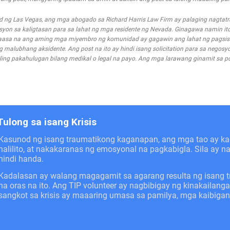
d ng Las Vegas, ang mga abogado sa Richard Harris Law Firm ay palaging nagta
n sa kaligtasan para sa lahat ng mga residente ng Nevada. Ginagawa namin ito
asa na ang aming mga miyembro ng komunidad ay gagawin ang lahat ng pagsis
alubhang aksidente. Ang post na ito ay hindi isang solicitation para sa negosyo
ing pakahulugan bilang medikal o legal na payo. Ang mga larawang ginamit sa pos
Tulong sa isang Krisis
Kasunod ng isang traumatikong kaganapan, ang mga tao ay 
nalilito, at nakakaranas ng emosyonal na pagkabigla. Sila ay 
hindi handa.
Kadalasan ay walang magagamit sa agarang resulta ng isang 
na oras na ito. Ang TIP volunteer ay nagbibigay ng kinakail
sangkot sa krisis ay maaaring umasa sa pamilya, mga kaibiga