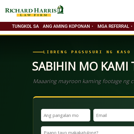
TUNGKOL SA
ANG AMING KOPONAN
MGA REFERRAL
LIBRENG PAGSUSURI NG KASO
SABIHIN MO KAMI
Maaaring mayroon kaming footage ng ca
Ang
Email
Iyong
(Kinakailangan)
Pangalan
Paano