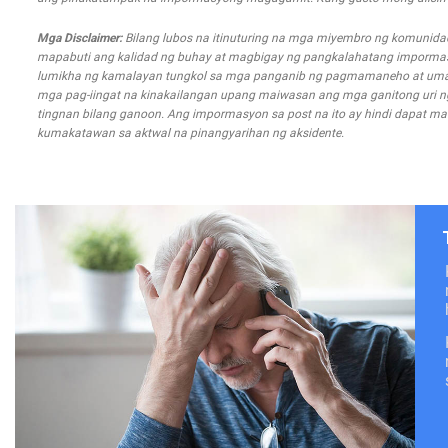
Mga Disclaimer:
Bilang lubos na itinuturing na mga miyembro ng komunida
mapabuti ang kalidad ng buhay at magbigay ng pangkalahatang impormasyo
lumikha ng kamalayan tungkol sa mga panganib ng pagmamaneho at uma
mga pag-iingat na kinakailangan upang maiwasan ang mga ganitong uri ng m
tingnan bilang ganoon. Ang impormasyon sa post na ito ay hindi dapat mal
kumakatawan sa aktwal na pinangyarihan ng aksidente.