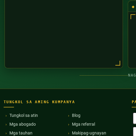
NA
TUNGKOL SA AMING KUMPANYA
P
B
Tungkol sa atin
Blog
P
Mga abogado
Mga referral
(
E
Mga tauhan
Makipag-ugnayan
A