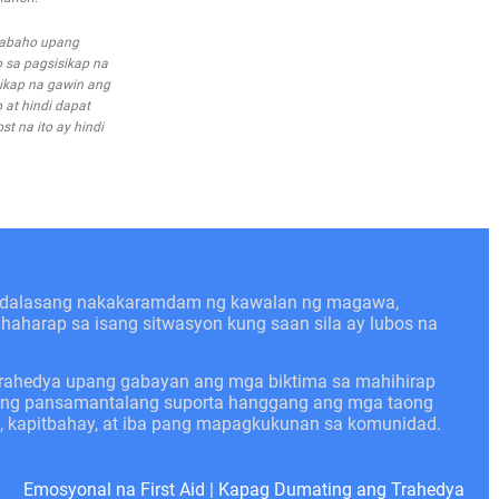
trabaho upang
 sa pagsisikap na
ikap na gawin ang
 at hindi dapat
t na ito ay hindi
kadalasang nakakaramdam ng kawalan ng magawa,
nahaharap sa isang sitwasyon kung saan sila ay lubos na
trahedya upang gabayan ang mga biktima sa mahihirap
angang pansamantalang suporta hanggang ang mga taong
n, kapitbahay, at iba pang mapagkukunan sa komunidad.
Emosyonal na First Aid
|
Kapag Dumating ang Trahedya