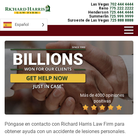
Las Vegas
702 444 4444
Reno
775.222.2222
Henderson
725.444.4444
Summerlin
725.999.9999
Suroeste de Las Vegas
725 888 8888
Español
Más de 4000 opiniones
positivas
Póngase en contacto con Richard Harris Law Firm para
obtener ayuda con un accidente de lesiones personales.