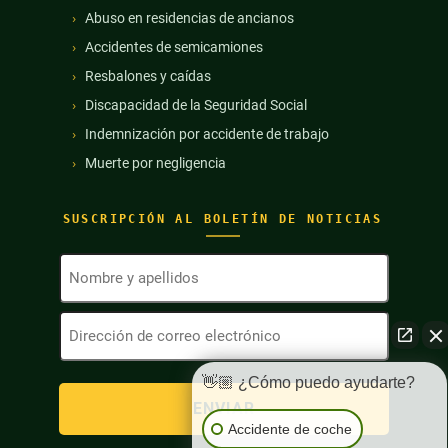
Abuso en residencias de ancianos
Accidentes de semicamiones
Resbalones y caídas
Discapacidad de la Seguridad Social
Indemnización por accidente de trabajo
Muerte por negligencia
SUSCRIPCIÓN AL BOLETÍN DE NOTICIAS
Nombre
y
apellidos
Dirección
(Obligatorio)
de
correo
electrónico
👋🏼 ¿Cómo puedo ayudarte?
(Obligatorio)
Accidente de coche