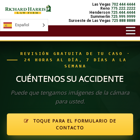
Las Vegas
702 444 4444
Reno
775.222.2222
Henderson
725.444.4444
Summerlin
725.999.9999
Suroeste de Las Vegas
725 888 8888
Español
Español
REVISIÓN GRATUITA DE TU CASO ·
24 HORAS AL DÍA, 7 DÍAS A LA
SEMANA
CUÉNTENOS SU ACCIDENTE
Puede que tengamos imágenes de la cámara
para usted.
TOQUE PARA EL FORMULARIO DE
CONTACTO