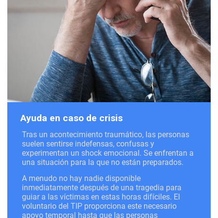
Ayuda en caso de crisis
Tras un acontecimiento traumático, las personas
suelen sentirse indefensas, confusas y
experimentan un shock emocional. Se enfrentan a
una situación para la que no están preparados.
A menudo no hay nadie disponible
inmediatamente después de una tragedia para
guiar a las víctimas en estas horas difíciles. El
voluntario del TIP proporciona este necesario
apoyo temporal hasta que las personas