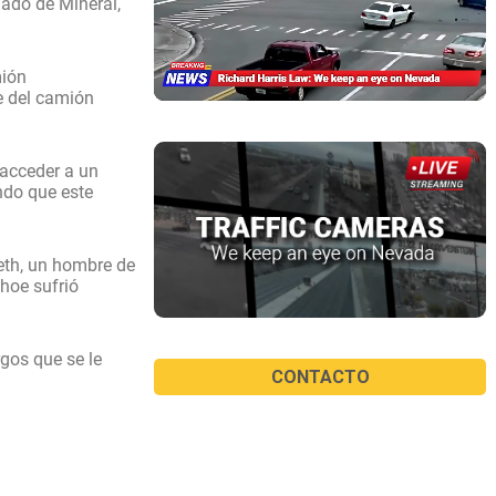
dado de Mineral,
mión
e del camión
 acceder a un
endo que este
reth, un hombre de
ahoe sufrió
gos que se le
CONTACTO