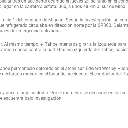
icial tras un accidente ocurrido el jueves 29 de junio en el con
 lugar en la carretera estatal 360, a unos 48 km al sur de Mina.
e milla 1 del condado de Mineral. Según la investigación, un ca
refrigerado circulaba en dirección norte por la SR360. Delant
luces de emergencia activadas.
r. Al mismo tiempo, el Tahoe intentaba girar a la izquierda para
el camión chocó contra la parte trasera izquierda del Tahoe, haci
el Tahoe permaneció detenido en el arcén sur. Edward Wesley Hild
e declarado muerto en el lugar del accidente. El conductor del T
do y puesto bajo custodia. Por el momento se desconocen los car
e encuentra bajo investigación.