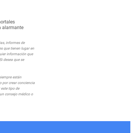
ortales
ta alarmante
ias, informes de
es que tienen lugar en
quier información que
 Si desea que se
siempre están
o por crear conciencia
este tipo de
o un consejo médico o