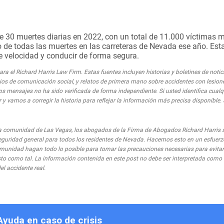
 30 muertes diarias en 2022, con un total de 11.000 víctimas m
nto de todas las muertes en las carreteras de Nevada ese año. Es
de velocidad y conducir de forma segura.
a el Richard Harris Law Firm. Estas fuentes incluyen historias y boletines de notic
medios de comunicación social, y relatos de primera mano sobre accidentes con lesion
os mensajes no ha sido verificada de forma independiente. Si usted identifica cual
 y vamos a corregir la historia para reflejar la información más precisa disponible.
comunidad de Las Vegas, los abogados de la Firma de Abogados Richard Harris 
eguridad general para todos los residentes de Nevada. Hacemos esto en un esfuerz
munidad hagan todo lo posible para tomar las precauciones necesarias para evitar 
visto como tal. La información contenida en este post no debe ser interpretada com
el accidente real.
Ayuda en caso de crisis