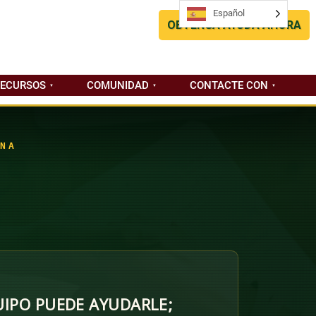
Español
Español
OBTENGA AYUDA AHORA
RECURSOS
COMUNIDAD
CONTACTE CON
NA
IPO PUEDE AYUDARLE;