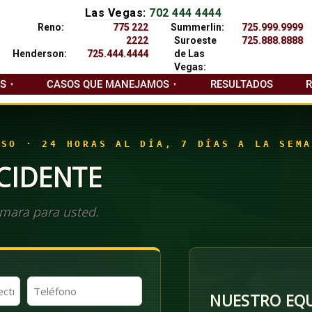
Las Vegas:
702 444 4444
Reno:
775 222
Summerlin:
725.999.9999
2222
Suroeste
725.888.8888
Henderson:
725.444.4444
de Las
Vegas:
AS
CASOS QUE MANEJAMOS
RESULTADOS
ASO · 24 HORAS AL DÍA, 7 DÍAS A LA SEMA
CIDENTE
mara para usted.
Teléfono
NUESTRO EQU
(Obligatorio)