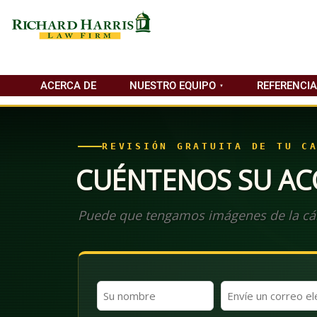
ACERCA DE
NUESTRO EQUIPO
REFERENCI
REVISIÓN GRATUITA DE TU C
CUÉNTENOS SU AC
Puede que tengamos imágenes de la cá
Nombre
Correo
y
electrónico