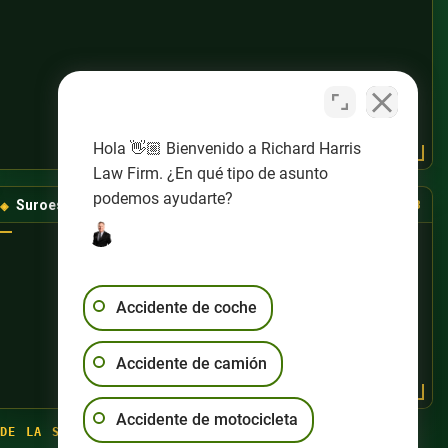
Hola 👋🏼 Bienvenido a Richard Harris
Law Firm. ¿En qué tipo de asunto
podemos ayudarte?
Suroeste de Las Vegas
(725) 888-8888
Accidente de coche
Accidente de camión
Accidente de motocicleta
DE LA SEMANA
·
(702) 444-4444