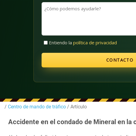
apellidos
(Obligatorio)
¿Cómo
(Obligatorio)
podemos
ayudarle?
Sin
Entiendo la
política de privacidad
título
(Obligatorio)
/
Centro de mando de tráfico
/ Artículo
Accidente en el condado de Mineral en la 