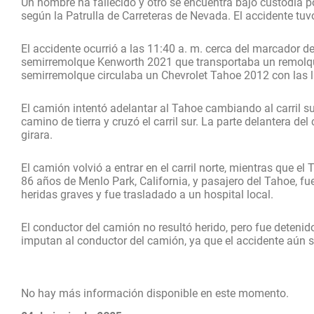
Un hombre ha fallecido y otro se encuentra bajo custodia pol
según la Patrulla de Carreteras de Nevada. El accidente tuvo
El accidente ocurrió a las 11:40 a. m. cerca del marcador d
semirremolque Kenworth 2021 que transportaba un remolque 
semirremolque circulaba un Chevrolet Tahoe 2012 con las 
El camión intentó adelantar al Tahoe cambiando al carril su
camino de tierra y cruzó el carril sur. La parte delantera d
girara.
El camión volvió a entrar en el carril norte, mientras que 
86 años de Menlo Park, California, y pasajero del Tahoe, fu
heridas graves y fue trasladado a un hospital local.
El conductor del camión no resultó herido, pero fue deteni
imputan al conductor del camión, ya que el accidente aún s
No hay más información disponible en este momento.