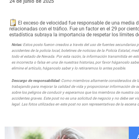
24 de junio de 2025
El exceso de velocidad fue responsable de una media de
relacionadas con el tráfico. Fue un factor en el 29 por cie
estadística subraya la importancia de respetar los límites 
Notas:
Estos posts fueron creados a través del uso de fuentes secundarias par
accidentes de la policía local, boletines de noticias de la Policía Estatal, 
todo el estado de Nevada. Por esta razón, la información transmitida en est
es incorrecta o falsa en una de nuestras historias, por favor háganoslo saber
elimine el artículo, háganoslo saber y lo retiraremos lo antes posible.
Descargo de responsabilidad:
Como miembros altamente considerados de la 
trabajando para mejorar la calidad de vida y proporcionar información de s
sobre los peligros de conducir y esperamos que los miembros de nuestra co
accidentes graves. Este post no es una solicitud de negocio y no debe ser 
legal. Las fotos utilizadas en este post no son representativas de la escena d