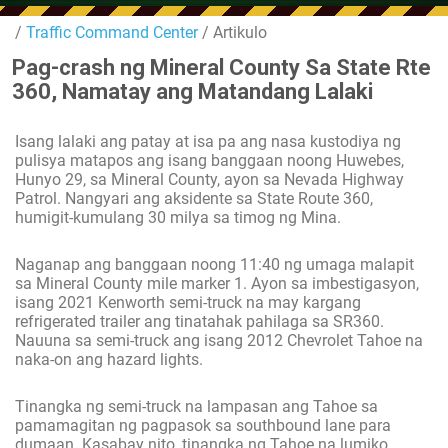
/
Traffic Command Center
/ Artikulo
Pag-crash ng Mineral County Sa State Rte
360, Namatay ang Matandang Lalaki
Isang lalaki ang patay at isa pa ang nasa kustodiya ng
pulisya matapos ang isang banggaan noong Huwebes,
Hunyo 29, sa Mineral County, ayon sa Nevada Highway
Patrol. Nangyari ang aksidente sa State Route 360,
humigit-kumulang 30 milya sa timog ng Mina.
Naganap ang banggaan noong 11:40 ng umaga malapit
sa Mineral County mile marker 1. Ayon sa imbestigasyon,
isang 2021 Kenworth semi-truck na may kargang
refrigerated trailer ang tinatahak pahilaga sa SR360.
Nauuna sa semi-truck ang isang 2012 Chevrolet Tahoe na
naka-on ang hazard lights.
Tinangka ng semi-truck na lampasan ang Tahoe sa
pamamagitan ng pagpasok sa southbound lane para
dumaan. Kasabay nito, tinangka ng Tahoe na lumiko