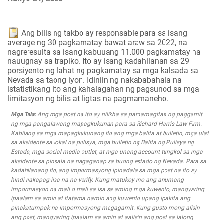
Ang bilis ng takbo ay responsable para sa isang
average ng 30 pagkamatay bawat araw sa 2022, na
nagreresulta sa isang kabuuang 11,000 pagkamatay na
nauugnay sa trapiko. Ito ay isang kadahilanan sa 29
porsiyento ng lahat ng pagkamatay sa mga kalsada sa
Nevada sa taong iyon. Idiniin ng nakababahala na
istatistikang ito ang kahalagahan ng pagsunod sa mga
limitasyon ng bilis at ligtas na pagmamaneho.
Mga Tala:
Ang mga post na ito ay nilikha sa pamamagitan ng paggamit
ng mga pangalawang mapagkukunan para sa Richard Harris Law Firm.
Kabilang sa mga mapagkukunang ito ang mga balita at bulletin, mga ulat
sa aksidente sa lokal na pulisya, mga bulletin ng Balita ng Pulisya ng
Estado, mga social media outlet, at mga unang account tungkol sa mga
aksidente sa pinsala na nagaganap sa buong estado ng Nevada. Para sa
kadahilanang ito, ang impormasyong ipinadala sa mga post na ito ay
hindi nakapag-iisa na na-verify. Kung matukoy mo ang anumang
impormasyon na mali o mali sa isa sa aming mga kuwento, mangyaring
ipaalam sa amin at itatama namin ang kuwento upang ipakita ang
pinakatumpak na impormasyong magagamit. Kung gusto mong alisin
ang post, mangyaring ipaalam sa amin at aalisin ang post sa lalong