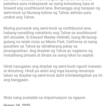
pakaliwa para makapasok sa isang kalsadang lupa at
tinawid ang southbound lane. Bumangga ang harapan ng
semi-truck sa likurang kaliwa ng Tahoe, dahilan para
umikot ang Tahoe.
Muling pumasok ang semi-truck sa northbound lane,
habang nanatiling nakahinto ang Tahoe sa southbound
dirt shoulder. Si Edward Wesley Hildreth, isang 86-taong-
gulang na lalaki mula sa Menlo Park, California at isang
pasahero sa Tahoe ay idineklarang patay sa
pinangyarihan. Ang drayber ng Tahoe ay nagtamo ng
malubhang pinsala at dinala sa isang lokal na ospital.
Hindi nasugatan ang drayber ng semi-truck ngunit inaresto
at ikinulong. Hindi pa alam ang mga kasong isinampa
laban sa drayber ng semi-truck dahil iniimbestigahan pa rin
ang banggaan.
Wala nang available na impormasyon sa ngayon.
Hunyo 24, 2025