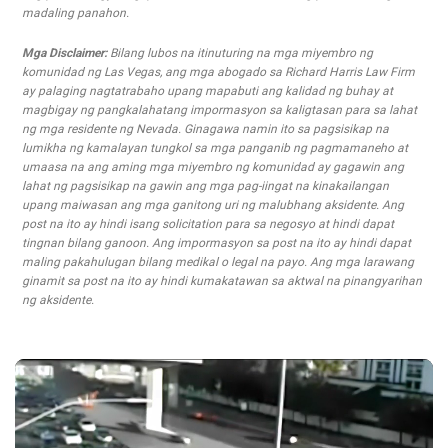
madaling panahon.
Mga Disclaimer:
Bilang lubos na itinuturing na mga miyembro ng
komunidad ng Las Vegas, ang mga abogado sa Richard Harris Law Firm
ay palaging nagtatrabaho upang mapabuti ang kalidad ng buhay at
magbigay ng pangkalahatang impormasyon sa kaligtasan para sa lahat
ng mga residente ng Nevada. Ginagawa namin ito sa pagsisikap na
lumikha ng kamalayan tungkol sa mga panganib ng pagmamaneho at
umaasa na ang aming mga miyembro ng komunidad ay gagawin ang
lahat ng pagsisikap na gawin ang mga pag-iingat na kinakailangan
upang maiwasan ang mga ganitong uri ng malubhang aksidente. Ang
post na ito ay hindi isang solicitation para sa negosyo at hindi dapat
tingnan bilang ganoon. Ang impormasyon sa post na ito ay hindi dapat
maling pakahulugan bilang medikal o legal na payo. Ang mga larawang
ginamit sa post na ito ay hindi kumakatawan sa aktwal na pinangyarihan
ng aksidente.