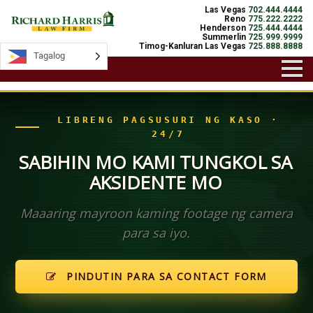
Las Vegas
702.444.4444
Reno
775.222.2222
Henderson
725.444.4444
Summerlin
725.999.9999
Timog-Kanluran Las Vegas
725.888.8888
Tagalog
Tagalog
LIBRENG PAGSUSURI NG KASO ·
24/7
SABIHIN MO KAMI TUNGKOL SA
AKSIDENTE MO
Maaaring mayroon kaming footage ng camera
para sa iyo.
PINDUTIN PARA SA CONTACT FORM