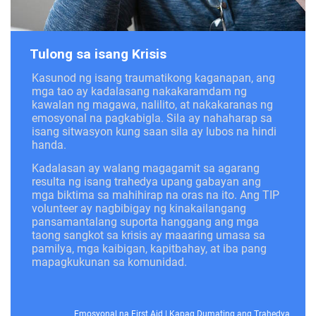
Tulong sa isang Krisis
Kasunod ng isang traumatikong kaganapan, ang
mga tao ay kadalasang nakakaramdam ng
kawalan ng magawa, nalilito, at nakakaranas ng
emosyonal na pagkabigla. Sila ay nahaharap sa
isang sitwasyon kung saan sila ay lubos na hindi
handa.
Kadalasan ay walang magagamit sa agarang
resulta ng isang trahedya upang gabayan ang
mga biktima sa mahihirap na oras na ito. Ang TIP
volunteer ay nagbibigay ng kinakailangang
pansamantalang suporta hanggang ang mga
taong sangkot sa krisis ay maaaring umasa sa
pamilya, mga kaibigan, kapitbahay, at iba pang
mapagkukunan sa komunidad.
Emosyonal na First Aid
|
Kapag Dumating ang Trahedya