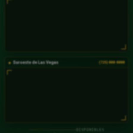
Suroeste de Las Vegas
(725) 888-8888
DISPONIBLES