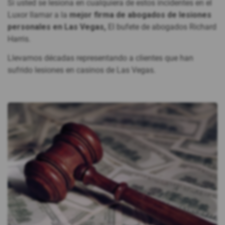
Si usted se lesiona en cualquiera de estos incidentes en el
Luxor llamar a la
mejor firma de abogados de lesiones
personales en Las Vegas,
El bufete de abogados Richard
Harris.
Llevamos décadas representando a clientes que han
sufrido lesiones en casinos de Las Vegas.