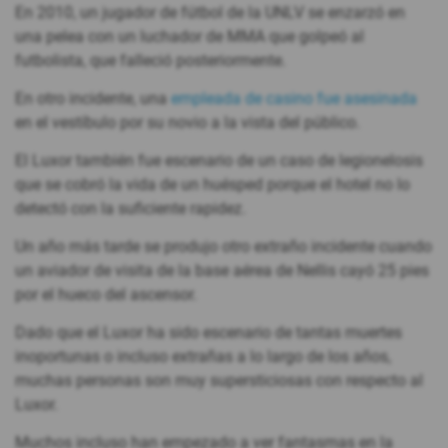
En 2010, un jugador de fútbol de la UNLV se enzarzó en
una pelea con un luchador de MMA que golpeó al
futbolista, que falleció posteriormente.
En otro incidente, una
empleada de casino fue asesinada
en el vestíbulo por su novio a la vista del público.
El Luxor también fue escenario de un caso de legionelosis
que se cobró la vida de un huésped porque el hotel no lo
detectó con la suficiente rapidez.
Un año más tarde se produjo otro extraño incidente cuando
un aviador de visita de la base aérea de Nellis
cayó
25 pies
por el hueco del ascensor.
Dado que el Luxor ha sido escenario de tantas muertes
inoportunas o incluso extrañas a lo largo de los años,
muchas personas son muy supersticiosas con respecto al
Luxor.
Muchos incluso han empezado a ver fantasmas en la