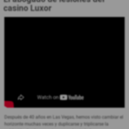
casino Luxor
Después de 40 años en Las Vegas, hemos visto cambiar el
horizonte muchas veces y duplicarse y triplicarse la