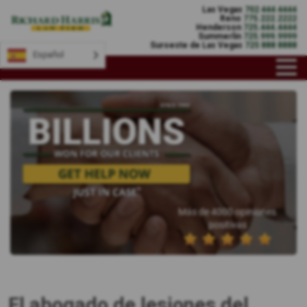
Las Vegas
702 444 4444
Reno
775.222.2222
Henderson
725.444.4444
Summerlin
725.999.9999
Suroeste de Las Vegas
725 888 8888
Español
Más de 4000 opiniones
positivas
El abogado de lesiones del