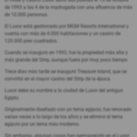
de 1993 a las 4 de la madrugada con una afluencia de más
de 10.000 personas.
El Luxor está gestionado por MGM Resorts International y
cuenta con más de 4.000 habitaciones y un casino de
120.000 pies cuadrados.
Cuando se inauguró en 1993, fue la propiedad más alta y
más grande del Strip, aunque fuera por muy poco tiempo.
Trece días más tarde se inauguró Treasure Island, que se
convirtió en el mayor casino del Strip de la época.
Luxor debe su nombre a la ciudad de Luxor del antiguo
Egipto.
Originalmente diseñado con un tema egipcio, fue renovado
varias veces a lo largo de los años y se eliminó el tema
egipcio por un tema más moderno.
Sin embargo, algunas cosas han permanecido en el Luxor