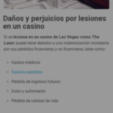
Daños y perjuicios por lesiones
en un casino
Si se
lesiona en un casino de Las Vegas como The
Luxor
puede tener derecho a una indemnización monetaria
por sus pérdidas financieras y no financieras, tales como:
Gastos médicos
Salarios perdidos
Pérdida de ingresos futuros
Dolor y sufrimiento
Pérdida de calidad de vida