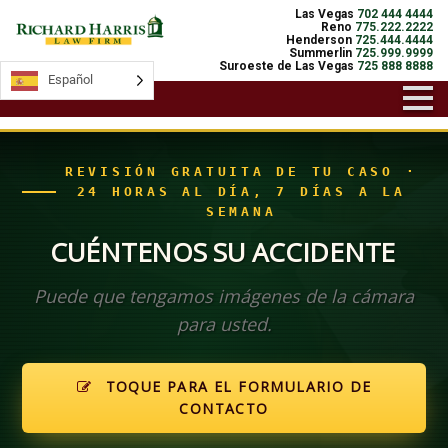
Las Vegas
702 444 4444
Reno
775.222.2222
Henderson
725.444.4444
Summerlin
725.999.9999
Suroeste de Las Vegas
725 888 8888
Español
Español
REVISIÓN GRATUITA DE TU CASO ·
24 HORAS AL DÍA, 7 DÍAS A LA
SEMANA
CUÉNTENOS SU ACCIDENTE
Puede que tengamos imágenes de la cámara
para usted.
TOQUE PARA EL FORMULARIO DE
CONTACTO