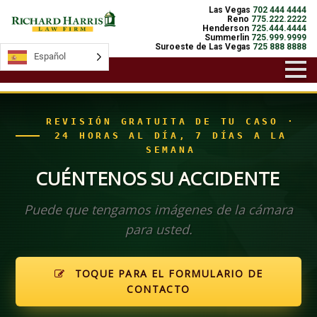
Las Vegas
702 444 4444
Reno
775.222.2222
Henderson
725.444.4444
Summerlin
725.999.9999
Suroeste de Las Vegas
725 888 8888
Español
Español
REVISIÓN GRATUITA DE TU CASO ·
24 HORAS AL DÍA, 7 DÍAS A LA
SEMANA
CUÉNTENOS SU ACCIDENTE
Puede que tengamos imágenes de la cámara
para usted.
TOQUE PARA EL FORMULARIO DE
CONTACTO