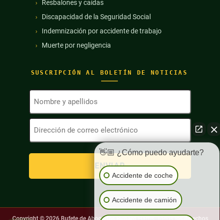
Resbalones y caídas
Discapacidad de la Seguridad Social
Indemnización por accidente de trabajo
Muerte por negligencia
SUSCRIPCIÓN AL BOLETÍN DE NOTICIAS
Nombre
y
apellidos
Dirección
(Obligatorio)
de
correo
electrónico
👋🏼 ¿Cómo puedo ayudarte?
(Obligatorio)
Accidente de coche
Accidente de camión
Copyright © 2026
Bufete de Abogados Richard Harris. Todos los derechos