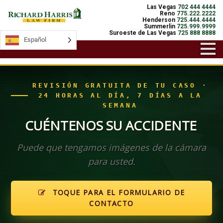
Las Vegas
702 444 4444
Reno
775.222.2222
Henderson
725.444.4444
Summerlin
725.999.9999
Suroeste de Las Vegas
725 888 8888
Español
Español
REVISIÓN GRATUITA DE TU CASO ·
24 HORAS AL DÍA, 7 DÍAS A LA
SEMANA
CUÉNTENOS SU ACCIDENTE
Puede que tengamos imágenes de la cámara
para usted.
TOQUE PARA EL FORMULARIO DE
CONTACTO