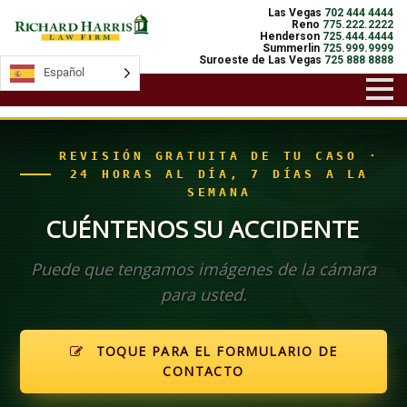
Las Vegas
702 444 4444
Reno
775.222.2222
Henderson
725.444.4444
Summerlin
725.999.9999
Suroeste de Las Vegas
725 888 8888
Español
Español
REVISIÓN GRATUITA DE TU CASO ·
24 HORAS AL DÍA, 7 DÍAS A LA
SEMANA
CUÉNTENOS SU ACCIDENTE
Puede que tengamos imágenes de la cámara
para usted.
TOQUE PARA EL FORMULARIO DE
CONTACTO