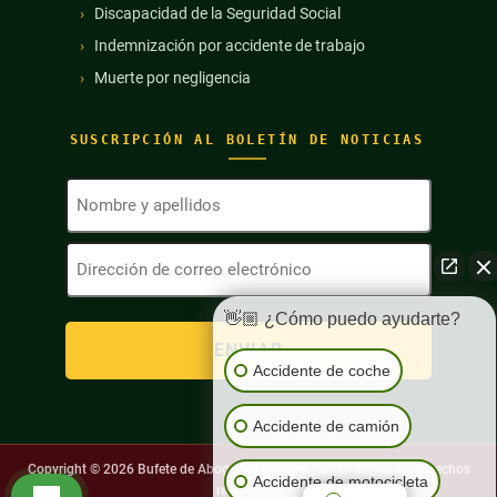
Discapacidad de la Seguridad Social
Indemnización por accidente de trabajo
Muerte por negligencia
SUSCRIPCIÓN AL BOLETÍN DE NOTICIAS
Nombre
y
apellidos
Dirección
(Obligatorio)
de
correo
electrónico
👋🏼 ¿Cómo puedo ayudarte?
(Obligatorio)
Accidente de coche
Accidente de camión
Copyright © 2026
Bufete de Abogados Richard Harris. Todos los derechos
Accidente de motocicleta
reservados