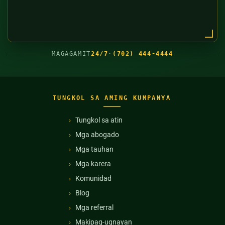
MAGAGAMIT
24/7
·
(702) 444-4444
TUNGKOL SA AMING KUMPANYA
Tungkol sa atin
Mga abogado
Mga tauhan
Mga karera
Komunidad
Blog
Mga referral
Makipag-ugnayan