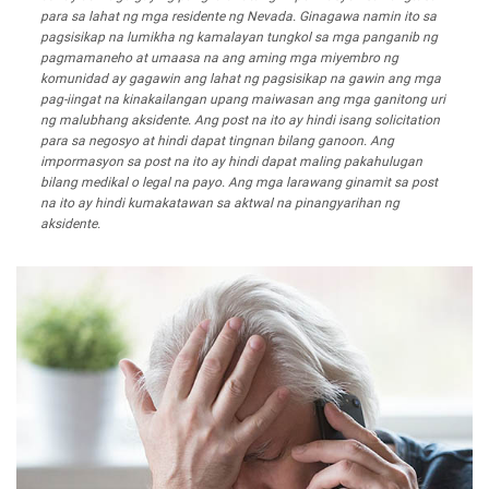
para sa lahat ng mga residente ng Nevada. Ginagawa namin ito sa
pagsisikap na lumikha ng kamalayan tungkol sa mga panganib ng
pagmamaneho at umaasa na ang aming mga miyembro ng
komunidad ay gagawin ang lahat ng pagsisikap na gawin ang mga
pag-iingat na kinakailangan upang maiwasan ang mga ganitong uri
ng malubhang aksidente. Ang post na ito ay hindi isang solicitation
para sa negosyo at hindi dapat tingnan bilang ganoon. Ang
impormasyon sa post na ito ay hindi dapat maling pakahulugan
bilang medikal o legal na payo. Ang mga larawang ginamit sa post
na ito ay hindi kumakatawan sa aktwal na pinangyarihan ng
aksidente.