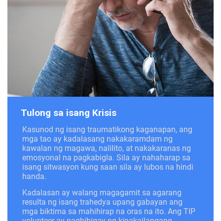
Tulong sa isang Krisis
Kasunod ng isang traumatikong kaganapan, ang
mga tao ay kadalasang nakakaramdam ng
kawalan ng magawa, nalilito, at nakakaranas ng
emosyonal na pagkabigla. Sila ay nahaharap sa
isang sitwasyon kung saan sila ay lubos na hindi
handa.
Kadalasan ay walang magagamit sa agarang
resulta ng isang trahedya upang gabayan ang
mga biktima sa mahihirap na oras na ito. Ang TIP
volunteer ay nagbibigay ng kinakailangang