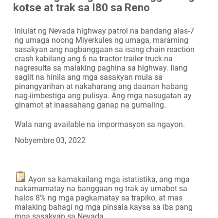
kotse at trak sa I80 sa Reno
Camera
Iniulat ng Nevada highway patrol na bandang alas-7
ng umaga noong Miyerkules ng umaga, maraming
sasakyan ang nagbanggaan sa isang chain reaction
crash kabilang ang 6 na tractor trailer truck na
nagresulta sa malaking paghina sa highway. Ilang
saglit na hinila ang mga sasakyan mula sa
pinangyarihan at nakaharang ang daanan habang
nag-iimbestiga ang pulisya. Ang mga nasugatan ay
ginamot at inaasahang ganap na gumaling.
Wala nang available na impormasyon sa ngayon.
Nobyembre 03, 2022
Ayon sa kamakailang mga istatistika, ang mga
nakamamatay na banggaan ng trak ay umabot sa
halos 8% ng mga pagkamatay sa trapiko, at mas
malaking bahagi ng mga pinsala kaysa sa iba pang
mga sasakyan sa Nevada.