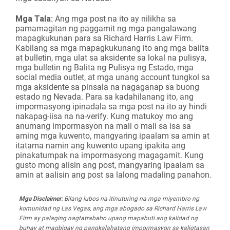
Mga Tala:
Ang mga post na ito ay nilikha sa
pamamagitan ng paggamit ng mga pangalawang
mapagkukunan para sa Richard Harris Law Firm.
Kabilang sa mga mapagkukunang ito ang mga balita
at bulletin, mga ulat sa aksidente sa lokal na pulisya,
mga bulletin ng Balita ng Pulisya ng Estado, mga
social media outlet, at mga unang account tungkol sa
mga aksidente sa pinsala na nagaganap sa buong
estado ng Nevada. Para sa kadahilanang ito, ang
impormasyong ipinadala sa mga post na ito ay hindi
nakapag-iisa na na-verify. Kung matukoy mo ang
anumang impormasyon na mali o mali sa isa sa
aming mga kuwento, mangyaring ipaalam sa amin at
itatama namin ang kuwento upang ipakita ang
pinakatumpak na impormasyong magagamit. Kung
gusto mong alisin ang post, mangyaring ipaalam sa
amin at aalisin ang post sa lalong madaling panahon.
Mga Disclaimer:
Bilang lubos na itinuturing na mga miyembro ng
komunidad ng Las Vegas, ang mga abogado sa Richard Harris Law
Firm ay palaging nagtatrabaho upang mapabuti ang kalidad ng
buhay at magbigay ng pangkalahatang impormasyon sa kaligtasan