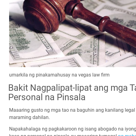
umarkila ng pinakamahusay na vegas law firm
Bakit Nagpalipat-lipat ang mga
Personal na Pinsala
Maaaring gusto ng mga tao na baguhin ang kanilang legal 
maraming dahilan.
Napakahalaga ng pagkakaroon ng isang abogado na iyong