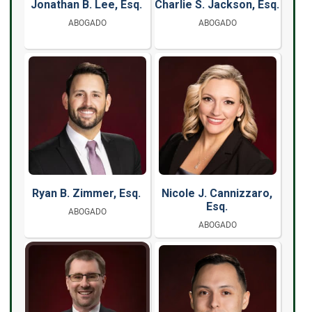
Jonathan B. Lee, Esq.
Charlie S. Jackson, Esq.
ABOGADO
ABOGADO
Ryan B. Zimmer, Esq.
Nicole J. Cannizzaro,
Esq.
ABOGADO
ABOGADO