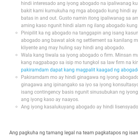
hindi interesado ang iyong abogado na ipaliwanag k
bakit kami kumukuha ng mga abogado kung hindi ay 
batas in and out. Gusto namin itong ipaliwanag sa 
aming kaso ngunit hindi alam ng ilang abogado kung
Pinipilit ka ng abogado na tanggapin ang isang kas
abogado ang bawat alok ng settlement sa kanilang mg
kliyente ang may huling say hindi ang abogado.
Wala kang tiwala sa iyong abogado o firm. Minsan 
kang nagpabago sa isip mo tungkol sa law firm na k
pakiramdam dapat kang magpalit kaagad ng abogad
Pakiramdam mo ay hindi ginagawa ng iyong abogado a
ginagawa ang ipinangako sa iyo sa iyong konsultasy
isang contingency basis ngunit sinusubukan ng iyon
ang iyong kaso ay naayos.
Ang iyong kasalukuyang abogado ay hindi lisensyad
Ang pagkuha ng tamang legal na team pagkatapos ng isang