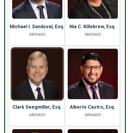
Michael I. Sandoval, Esq.
Nia C. Killebrew, Esq.
ABOGADO
ABOGADO
Clark Seegmiller, Esq.
Alberto Castro, Esq.
ABOGADO
ABOGADO