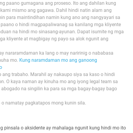
ung paano gumagana ang proseso. Ito ang dahilan kung
kami mismo ang gagawa. Dahil hindi natin alam ang
amin para maintindihan namin kung ano ang nangyayari sa
 paano o hindi magpapaliwanag sa kanilang mga kliyente
unduan na hindi mo sinasang-ayunan. Dapat isumite ng mga
a kliyente at magbigay ng payo sa alok ngunit ang
may nararamdaman ka lang o may naririnig o nababasa
inuha mo.
Kung naramdaman mo ang ganoong
o
ng trabaho. Marahil ay nakaupo siya sa kaso o hindi
on. O kaya naman ay kinuha mo ang iyong legal team sa
g abogado na singilin ka para sa mga bagay-bagay bago
o o namatay pagkatapos mong kunin sila.
 pinsala o aksidente ay mahalaga ngunit kung hindi mo ito