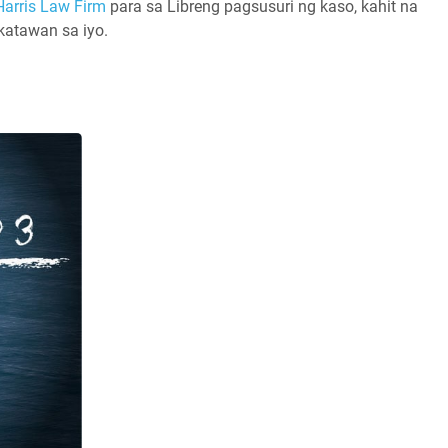
Harris Law Firm
para sa Libreng pagsusuri ng kaso, kahit na
atawan sa iyo.