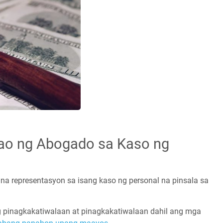
 Tao ng Abogado sa Kaso ng
na representasyon sa isang kaso ng personal na pinsala sa
 pinagkakatiwalaan at pinagkakatiwalaan dahil ang mga