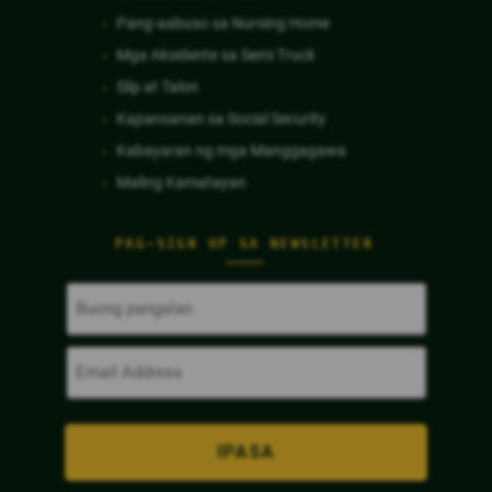
Pang-aabuso sa Nursing Home
Mga Aksidente sa Semi Truck
Slip at Talon
Kapansanan sa Social Security
Kabayaran ng mga Manggagawa
Maling Kamatayan
PAG-SIGN UP SA NEWSLETTER
Buong
Pangalan
(Kinakailangan)
Email
Address
(Kinakailangan)