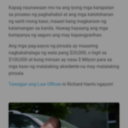
Kapag naunawaan mo na ang iyong mga karapatan
sa proseso ng paghahabol at ang mga katotohanan
ng sarili mong kaso, maaari kang magkaroon ng
kalamangan sa kanila. Huwag hayaang ang mga
kompanya ng seguro ang may kapangyarihan.
Ang mga pag-aayos ng pinsala ay maaaring
nagkakahalaga ng wala pang $20,000, o higit sa
$100,000 at kung minsan ay nasa $ Milyon para sa
mga kaso ng malalaking aksidente na may malalaking
pinsala.
Tawagan ang Law Offices
ni Richard Harris ngayon!