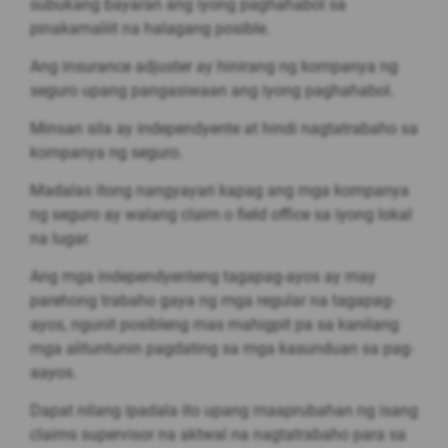
subukang bayaran ang iyong paghahabol sa
pinakamaliit na halagang posible.
Ang insurance adjuster ay hinirang ng kompanya ng
seguro upang pangasiwaan ang iyong paghahabol.
Minsan sila ay independyente at hindi nagtatrabaho sa
kompanya ng seguro.
Madalas itong nangyayari kapag ang mga kompanya
ng seguro ay walang claim o field office sa iyong lokal
na lugar.
Ang mga independyenteng tagapag-ayos ay may
parehong trabaho gaya ng mga regular na tagapag-
ayos, ngunit posibleng mas mahigpit pa sa kanilang
mga alituntunin pagdating sa mga kasunduan sa pag-
aayos.
Dapat nilang ipadala ito upang maaprubahan ng isang
claims supervisor na aktwal na nagtatrabaho para sa