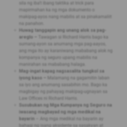
sila ng iba't ibang taktika at trick para
mapirmahan ka ng mga dokumento o
makipag-ayos nang mabilis at sa pinakamaliit
na panahon.
Huwag tanggapin ang unang alok sa pag-
areglo –
Tawagan si Richard Harris bago ka
sumang-ayon sa anumang mga pag-aayos,
ang mga ito ay karaniwang mababang alok ng
kompanya ng seguro upang mabilis na
manirahan sa mababang halaga.
Mag-ingat kapag nagsasalita tungkol sa
iyong kaso –
Malamang na gagamitin laban
sa iyo ang anumang sasabihin mo. Bago ka
magbigay ng pahayag makipag-ugnayan sa
Law Offices ni Richard Harris.
Susubukan ng Mga Kumpanya ng Seguro na
iwasang magbayad ng mga medikal na
bayarin
– Ang mga medikal na bayarin ay
bahagi ng isang aksidente sa sasakyan at