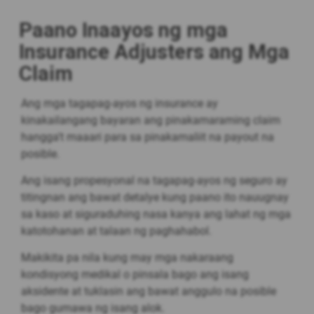
Paano Inaayos ng mga
Insurance Adjusters ang Mga
Claim
Ang mga tagapag-ayos ng insurance ay
kinakailangang bayaran ang pinakamaraming claim
hangga't maaari para sa pinakamaliit na payout na
posible.
Ang isang propesyonal na tagapag-ayos ng seguro ay
titingnan ang bawat detalye kung paano ito nauugnay
sa kaso at siguraduhing nasa kanya ang lahat ng mga
katotohanan at talaan ng paghahabol.
Makikita pa nila kung may mga nakaraang
kondisyong medikal o pinsala bago ang isang
aksidente at tuklasin ang bawat anggulo na posible
bago gumawa ng isang alok.