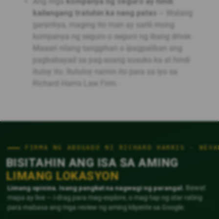
Ang mga
kompanya ng seguro ay hindi
kailangang tratuhin ka nang patas
– Walang
garantiya, maging ito man ay sarili mong
kompanya ng seguro o seguro ng ibang driver.
Maaari nilang tanggihan o ipagpaliban ang
pagbabayad sa pag-asang susuko ka at hindi
ituloy ito. Itutuloy namin ito para sa iyo sa
Richard Harris Law Firm.
FIRMA NG ABOGADO NI RICHARD HARRIS · NEVA
BISITAHIN ANG ISA SA AMING
LIMANG LOKASYON
Limang opisina. Isang pangkat na nagwagi ng parangal.
Bawat
mapa ay live — i-drag para mag-explore, o mag-tap ng star rating
para mabasa ang mga review ng aming kliyente sa Google.