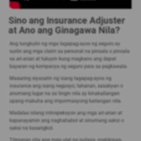
Sino ang Insurance Adjuster
at Ano ang Ginagawa Nila?
Ang tungkulin ng mga tagapag-ayos ng seguro ay
suriin ang mga claim sa personal na pinsala o pinsala
sa ari-arian at tukuyin kung magkano ang dapat
bayaran ng kompanya ng seguro para sa pagkawala.
Maaaring siyasatin ng isang tagapag-ayos ng
insurance ang isang negosyo, tahanan, sasakyan o
anumang lugar na sa tingin nila ay kinakailangan
upang makuha ang impormasyong kailangan nila.
Madalas nilang iniinspeksyon ang mga ari-arian at
kapanayamin ang naghahabol at sinumang saksi o
saksi na kasangkot.
Titingnan nila ang mga ulat ng pulisya, makikipag-