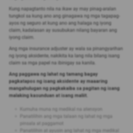
Kung napagtanto nila na ikaw ay may pinag-aralan
tungkol sa kung ano ang ginagawa ng mga tagapag-
ayos ng seguro at kung ano ang halaga ng iyong
claim, kadalasan ay susubukan nilang bayaran ang
iyong claim.
Ang mga insurance adjuster ay wala sa pinangyarihan
ng iyong aksidente, nakikita ka lang nila bilang isang
claim sa mga papel na ibinigay sa kanila.
Ang paggawa ng lahat ng tamang bagay
pagkatapos ng isang aksidente ay maaaring
mangahulugan ng pagkakaiba sa pagitan ng isang
malaking kasunduan at isang maliit.
Kumuha muna ng medikal na atensyon
Panatilihin ang mga talaan ng lahat ng mga
pinsala at paggamot
Panatilihin at ayusin ang lahat ng mga medikal