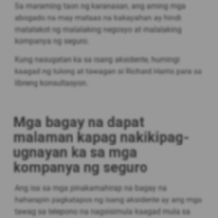
Sa maraming taon ng karanasan, ang aming mga
abogado na may mataas na kakayahan ay hindi
matatakot ng malalaking negosyo at malalaking
kompanya ng seguro.
Kung nasugatan ka sa isang aksidente, humingi
kaagad ng tulong at tawagan si Richard Harris para sa
libreng konsultasyon.
Mga bagay na dapat
malaman kapag nakikipag-
ugnayan ka sa mga
kompanya ng seguro
Ang isa sa mga pinakamahirap na bagay na
haharapin pagkatapos ng isang aksidente ay ang mga
tawag sa telepono na nagsisimula kaagad mula sa