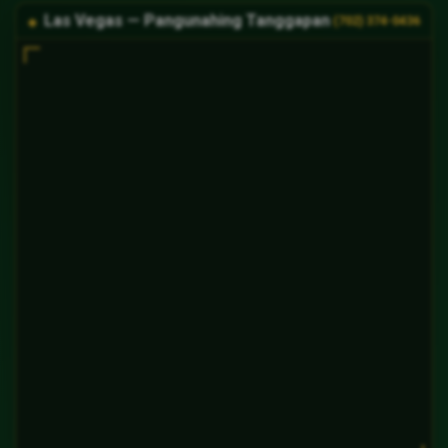
Las Vegas — Pangunahing Tanggapan
(702) 374-0436