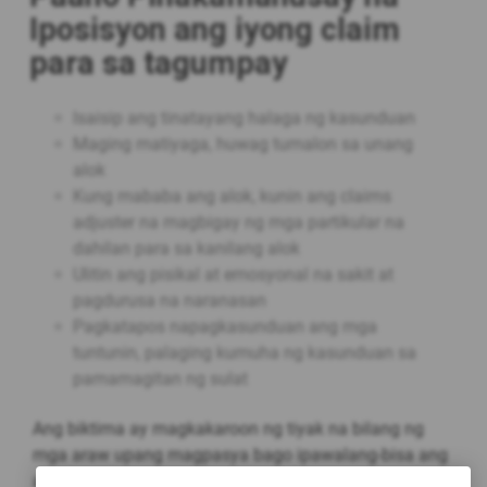
Iposisyon ang iyong claim
para sa tagumpay
Isaisip ang tinatayang halaga ng kasunduan
Maging matiyaga, huwag tumalon sa unang
alok
Kung mababa ang alok, kunin ang claims
adjuster na magbigay ng mga partikular na
dahilan para sa kanilang alok
Ulitin ang pisikal at emosyonal na sakit at
pagdurusa na naranasan
Pagkatapos napagkasunduan ang mga
tuntunin, palaging kumuha ng kasunduan sa
pamamagitan ng sulat
Ang biktima ay magkakaroon ng tiyak na bilang ng
mga araw upang magpasya bago ipawalang-bisa ang
alok.