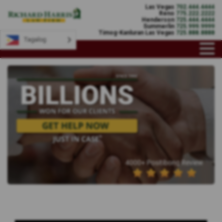
Las Vegas
702.444.4444
Reno
775.222.2222
Henderson
725.444.4444
Summerlin
725.999.9999
Timog-Kanluran Las Vegas
725.888.8888
Tagalog
4000+ Positibong Review