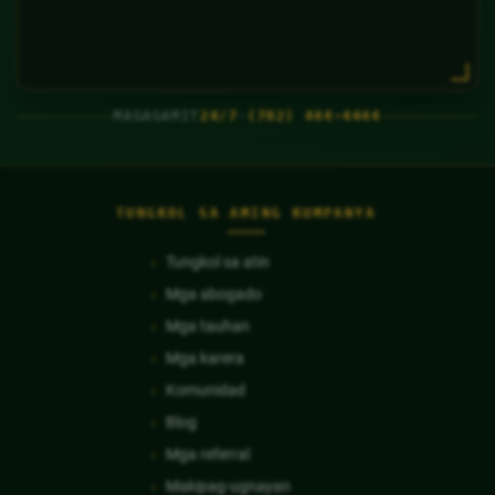
MAGAGAMIT
24/7
·
(702) 444-4444
TUNGKOL SA AMING KUMPANYA
Tungkol sa atin
Mga abogado
Mga tauhan
Mga karera
Komunidad
Blog
Mga referral
Makipag-ugnayan