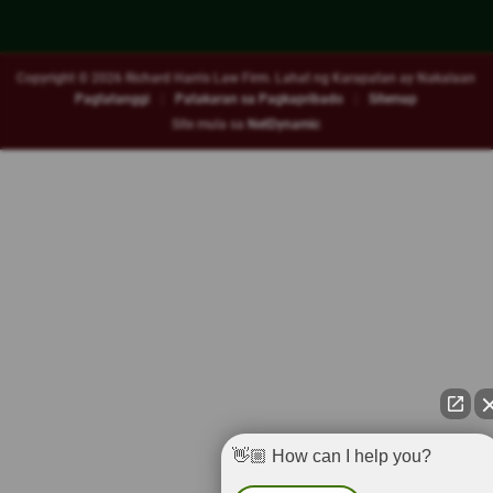
Copyright © 2026
Richard Harris Law Firm. Lahat ng Karapatan ay Nakalaan
Pagtatanggi
|
Patakaran sa Pagkapribado
|
Sitemap
Site mula sa
NetDynamic
👋🏼 How can I help you?