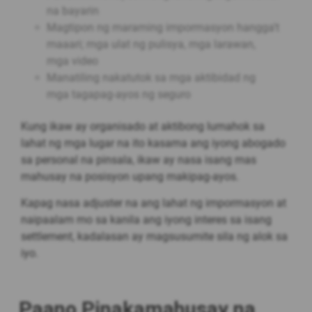
na bayarin
Magtipon ng maraming impormasyon hangga't
maaari; mga ulat ng pulisya, mga larawan,
mga video
Manatiling nakatutok sa mga aktibidad ng
mga tagapag-ayos ng seguro
Kung ikaw ay organisado at aktibong lumahok sa
lahat ng mga lugar na ito kasama ang iyong abogado
sa personal na pinsala, ikaw ay nasa isang mas
mahusay na posisyon upang makipag-ayos.
Kapag nasa adjuster na ang lahat ng impormasyon at
naipaalam mo sa kanila ang iyong interes sa isang
settlement, kadalasan ay magsusumite sila ng alok sa
iyo.
Paano Pinakamahusay na