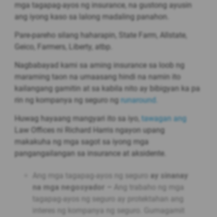
mga tagapag-ayos ng insurance, na gustong ayusin
ang iyong kaso sa lalong madaling panahon.
Pare-pareho silang haharapin, State Farm, Allstate,
Geico, Farmers, Liberty, atbp.
Nagbabayad kami sa aming insurance sa loob ng
maraming taon na umaasang hindi na namin ito
kailangang gamitin at sa kabila nito ay bibigyan ka pa
rin ng kompanya ng seguro ng
runaround.
Huwag hayaang mangyari ito sa iyo,
tawagan ang
Law Offices ni Richard Harris ngayon upang
makakuha ng mga sagot sa iyong mga
pangangailangan sa insurance at aksidente.
Ang mga tagapag-ayos ng seguro
ay sinanay
na mga negosyador –
Ang trabaho ng mga
tagapag-ayos ng seguro ay protektahan ang
interes ng kompanya ng seguro. Gumagamit