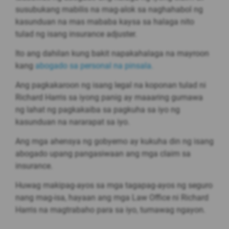
susubukang mabilis na mag-alok sa naghahabol ng
kasunduan na mas mababa kaysa sa halaga nito
tulad ng isang insurance adjuster.
Ito ang dahilan kung bakit napakahalaga na mayroon
kang
abogado sa personal na pinsala.
Ang pagkakaroon ng isang legal na koponan tulad ni
Richard Harris sa iyong panig ay maaaring gumawa
ng lahat ng pagkakaiba sa pagkuha sa iyo ng
kasunduan na nararapat sa iyo.
Ang mga ahensya ng gobyerno ay kukuha din ng isang
abogado upang pangasiwaan ang mga claim sa
insurance.
Huwag makipag-ayos sa mga tagapag-ayos ng seguro
nang mag-isa, hayaan ang mga Law Office ni Richard
Harris na magtrabaho para sa iyo, tumawag ngayon.