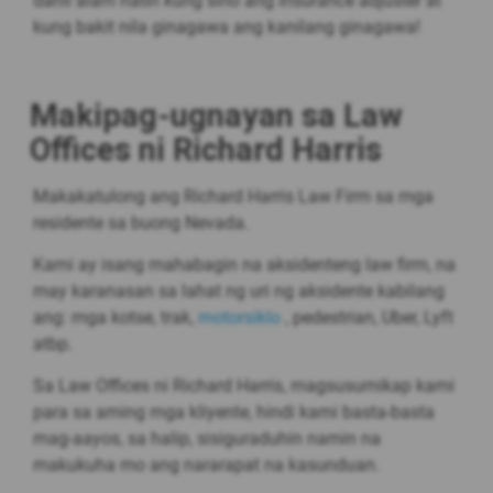
dahil alam natin kung sino ang insurance adjuster at
kung bakit nila ginagawa ang kanilang ginagawa!
Makipag-ugnayan sa Law
Offices ni Richard Harris
Makakatulong ang Richard Harris Law Firm sa mga
residente sa buong Nevada.
Kami ay isang mahabagin na aksidenteng law firm, na
may karanasan sa lahat ng uri ng aksidente kabilang
ang: mga kotse, trak,
motorsiklo
, pedestrian, Uber, Lyft
atbp.
Sa Law Offices ni Richard Harris, magsusumikap kami
para sa aming mga kliyente, hindi kami basta-basta
mag-aayos, sa halip, sisiguraduhin namin na
makukuha mo ang nararapat na kasunduan.