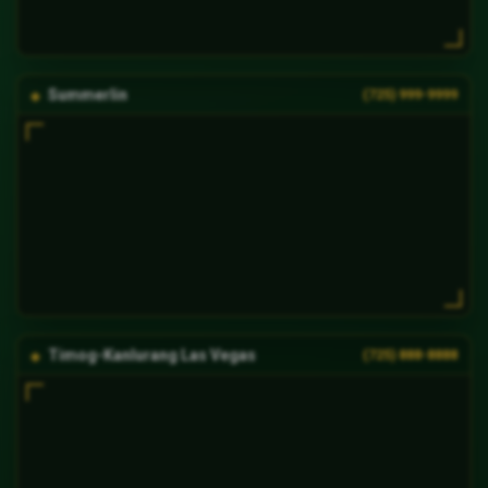
Summerlin
(725) 999-9999
Timog-Kanlurang Las Vegas
(725) 888-8888