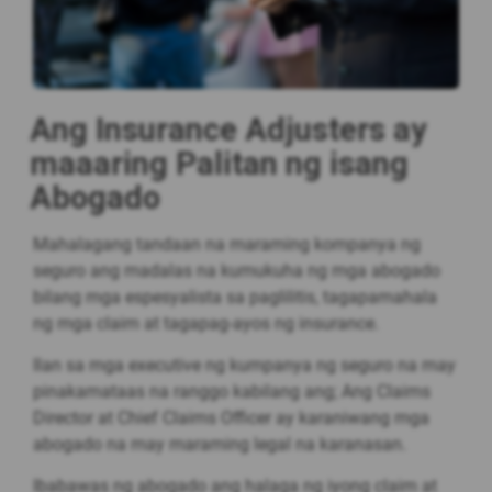
Ang Insurance Adjusters ay
maaaring Palitan ng isang
Abogado
Mahalagang tandaan na maraming kompanya ng
seguro ang madalas na kumukuha ng mga abogado
bilang mga espesyalista sa paglilitis, tagapamahala
ng mga claim at tagapag-ayos ng insurance.
Ilan sa mga executive ng kumpanya ng seguro na may
pinakamataas na ranggo kabilang ang; Ang Claims
Director at Chief Claims Officer ay karaniwang mga
abogado na may maraming legal na karanasan.
Ibabawas ng abogado ang halaga ng iyong claim at