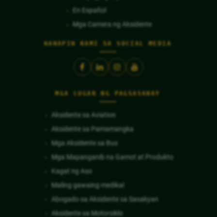
En Español
Mga Camera ng Aksidente
HANAPIN KAMI SA SOCIAL MEDIA
MGA LUGAR NG PAGSASANAY
Aksidente sa Aviation
Aksidente sa Pamamangka
Mga Aksidente sa Bus
Mga Mapanganib na Gamot at Produkto
Kagat ng Aso
Maling gawaing medikal
Abogado sa Aksidente sa Sasakyan
Aksidente sa Motorsiklo