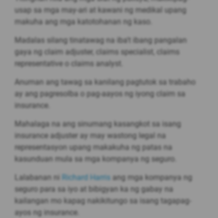
usap sa mga may-ari at kawani ng medikal upang
makuha ang mga katotohanan ng kaso.
Madalas silang tinatawag na iba't ibang pangalan
gaya ng claim adjuster, claims specialist, claims
representative o claims analyst.
Anuman ang tawag sa kanilang pagtutok sa trabaho
ay ang pagresolba o pag-aayos ng iyong claim sa
insurance.
Mahalaga na ang sinumang kasangkot sa isang
insurance adjuster ay may wastong legal na
representasyon upang makakuha ng patas na
kasunduan mula sa mga kompanya ng seguro.
Lalabanan ni
Richard Harris
ang mga kompanya ng
seguro para sa iyo at bibigyan ka ng gabay na
kailangan mo kapag nakikitungo sa isang tagapag-
ayos ng insurance.