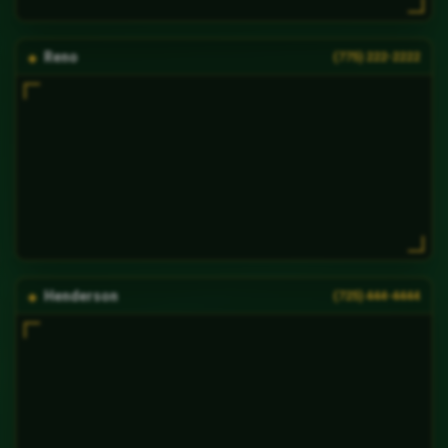
Reno
(775) 222-2222
Henderson
(725) 444-4444