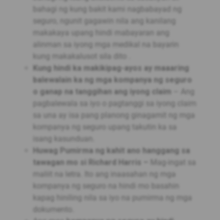
bahagi ng kung bakit kami nagbabayad ng
seguro, ngunit gagawin nila ang kanilang
makakaya upang hindi mabayaran ang
alinman sa iyong mga medikal na bayarin
kung makakalusot sila dito .
Kung hindi ka makikipag-ayos ay maaaring
balewalain ka ng mga kompanya ng seguro
o ganap na tanggihan ang iyong claim
– Ang
pagbalewala sa iyo o pagtanggi sa iyong claim
sa una ay isa pang planong ginagamit ng mga
kompanya ng seguro upang takutin ka sa
isang kasunduan.
Huwag Pumirma ng kahit ano hanggang sa
tawagan mo si Richard Harris –
Mag-ingat sa
maliit na letra. Ito ang inaasahan ng mga
kompanya ng seguro na hindi mo basahin
kapag hiniling nila sa iyo na pumirma ng mga
dokumento.