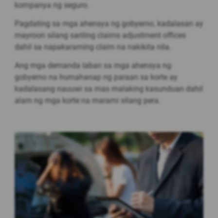
kompanya ng seguro.
Pagdating sa mga ahensya ng gobyerno, kadalasan ay
mayroon silang sariling claims adjustment offices
dahil sa napakaraming claim na nakikita nila.
Ang mga demanda laban sa mga ahensya ng
gobyerno na humahanap ng paraan sa korte ay
kadalasang nauuwi sa mas malaking kasunduan dahil
alam ng mga korte na marami silang pera.