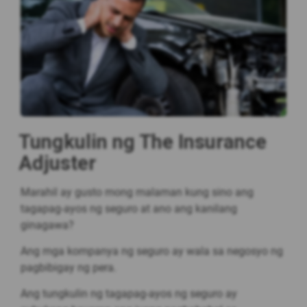
Tungkulin ng The Insurance
Adjuster
Marahil ay gusto mong malaman kung sino ang
tagapag-ayos ng seguro at ano ang kanilang
ginagawa?
Ang mga kompanya ng seguro ay wala sa negosyo ng
pagbibigay ng pera.
Ang tungkulin ng tagapag-ayos ng seguro ay