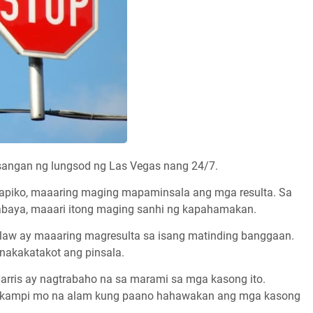
angan ng lungsod ng Las Vegas nang 24/7.
trapiko, maaaring maging mapaminsala ang mga resulta. Sa
baya, maaari itong maging sanhi ng kapahamakan.
ilaw ay maaaring magresulta sa isang matinding banggaan.
nakakatakot ang pinsala.
arris ay nagtrabaho na sa marami sa mga kasong ito.
kakampi mo na alam kung paano hahawakan ang mga kasong