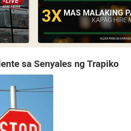
3X
MAS MALAKING P
KAPAG HIRE 
I-CLICK PARA SA KARA
dente sa Senyales ng Trapiko