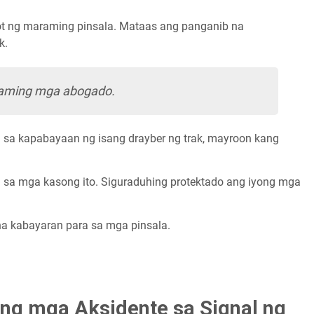
ot ng maraming pinsala. Mataas ang panganib na
k.
 aming mga abogado.
 sa kapabayaan ng isang drayber ng trak, mayroon kang
n sa mga kasong ito. Siguraduhing protektado ang iyong mga
na kabayaran para sa mga pinsala.
ng mga Aksidente sa Signal ng