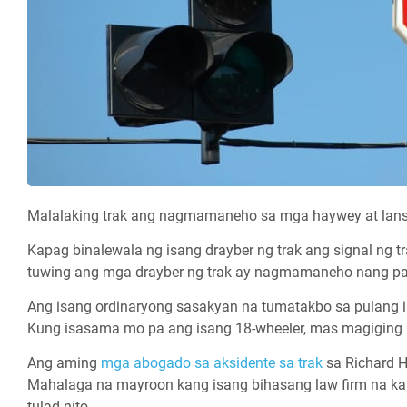
Malalaking trak ang nagmamaneho sa mga haywey at lans
Kapag binalewala ng isang drayber ng trak ang signal ng 
tuwing ang mga drayber ng trak ay nagmamaneho nang pa
Ang isang ordinaryong sasakyan na tumatakbo sa pulang 
Kung isasama mo pa ang isang 18-wheeler, mas magiging 
Ang aming
mga abogado sa aksidente sa trak
sa Richard H
Mahalaga na mayroon kang isang bihasang law firm na 
tulad nito.