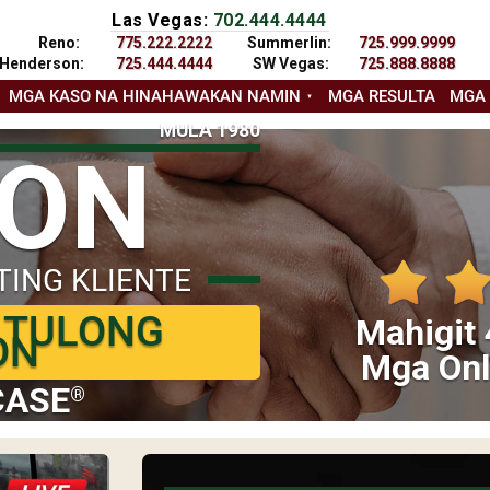
Las Vegas:
702.444.4444
Reno:
775.222.2222
Summerlin:
725.999.9999
Henderson:
725.444.4444
SW Vegas:
725.888.8888
MGA KASO NA HINAHAWAKAN NAMIN
MGA RESULTA
MGA
MULA 1980
YON
TING KLIENTE
 TULONG
Mahigit 
ON
Mga Onl
CASE
®