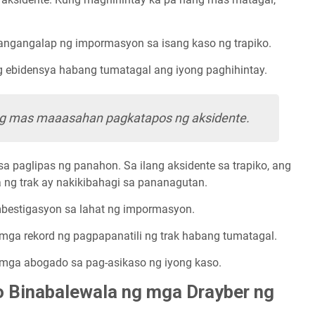
gangalap ng impormasyon sa isang kaso ng trapiko.
 ebidensya habang tumatagal ang iyong paghihintay.
ng mas maaasahan pagkatapos ng aksidente.
aglipas ng panahon. Sa ilang aksidente sa trapiko, ang
ng trak ay nakikibahagi sa pananagutan.
estigasyon sa lahat ng impormasyon.
a rekord ng pagpapanatili ng trak habang tumatagal.
ga abogado sa pag-asikaso ng iyong kaso.
 Binabalewala ng mga Drayber ng