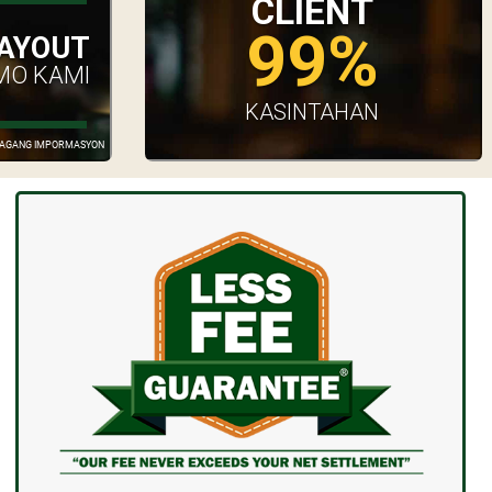
CLIENT
99%
AYOUT
MO KAMI
KASINTAHAN
GDAGANG IMPORMASYON