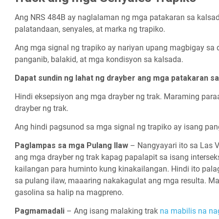
Ang NRS 484B ay naglalaman ng mga patakaran sa kalsad
palatandaan, senyales, at marka ng trapiko.
Ang mga signal ng trapiko ay nariyan upang magbigay s
panganib, balakid, at mga kondisyon sa kalsada.
Dapat sundin ng lahat ng drayber ang mga patakaran sa
Hindi eksepsiyon ang mga drayber ng trak. Maraming par
drayber ng trak.
Ang hindi pagsunod sa mga signal ng trapiko ay isang pan
Paglampas sa mga Pulang Ilaw
– Nangyayari ito sa Las 
ang mga drayber ng trak kapag papalapit sa isang intersek
kailangan para huminto kung kinakailangan. Hindi ito pa
sa pulang ilaw, maaaring nakakagulat ang mga resulta. Ma
gasolina sa halip na magpreno.
Pagmamadali
– Ang isang malaking trak
na mabilis na n