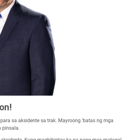
on!
ara sa aksidente sa trak. Mayroong 'batas ng mga
 pinsala.
aksidente. Kung maghihintay ka pa nang mas matagal,