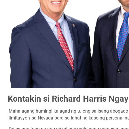
Kontakin si Richard Harris Ngay
Mahalagang humingi ka agad ng tulong sa isang abogado p
limitasyon' sa Nevada para sa lahat ng kaso ng personal na
Dalawang taon na ang nakalipas mula nang mangyari ang 