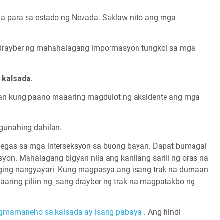
a para sa estado ng Nevada. Saklaw nito ang mga
a drayber ng mahahalagang impormasyon tungkol sa mga
 kalsada.
aan kung paano maaaring magdulot ng aksidente ang mga
gunahing dahilan.
Vegas sa mga interseksyon sa buong bayan. Dapat bumagal
syon. Mahalagang bigyan nila ang kanilang sarili ng oras na
laging nangyayari. Kung magpasya ang isang trak na dumaan
aaring piliin ng isang drayber ng trak na magpatakbo ng
agmamaneho sa kalsada ay isang pabaya
. Ang hindi