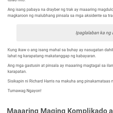
Ang isang pabaya na drayber ng trak ay maaaring magdul
magkaroon ng malubhang pinsala sa mga aksidente sa tra
Ipaglalaban ka ng
Kung ikaw o ang isang mahal sa buhay ay nasugatan dahil
lahat ng karapatang makatanggap ng kabayaran.
Ang mga gastusin at pinsala ay maaaring magtagal sa ila
karapatan.
Sisikapin ni Richard Harris na makuha ang pinakamataas 
Tumawag Ngayon!
Maaaring Maging Komplikado a