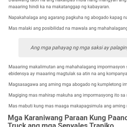
maaaring hindi ka na makatanggap ng kabayaran.
Napakahalaga ang agarang pagkuha ng abogado kapag nan
Mas malaki ang posibilidad na mawala ang mahahalagang
Ang mga pahayag ng mga saksi ay palagi
Maaaring makalimutan ang mahahalagang impormasyon sa p
ebidensya ay maaaring magtulak sa atin na ang kompanya 
Magsasagawa ang aming mga abogado ng kumpletong imb
Magiging mas mahirap makuha ang impormasyong ito sa mg
Mas mabuti kung mas maaga makapagsimula ang aming m
Mga Karaniwang Paraan Kung Paano
Truck ang mga Senyales Trapiko