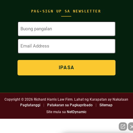
PAG-SIGN UP SA NEWSLETTER
Buong
Pangalan
(Kinakailangan)
Email
Address
(Kinakailangan)
Copyright © 2026
Richard Harris Law Firm. Lahat ng Karapatan ay Nakalaan
Pagtatanggi
|
Patakaran sa Pagkapribado
|
Sitemap
Site mula sa
NetDynamic