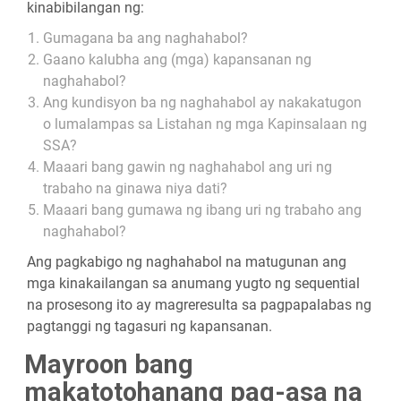
kinabibilangan ng:
Gumagana ba ang naghahabol?
Gaano kalubha ang (mga) kapansanan ng
naghahabol?
Ang kundisyon ba ng naghahabol ay nakakatugon
o lumalampas sa Listahan ng mga Kapinsalaan ng
SSA?
Maaari bang gawin ng naghahabol ang uri ng
trabaho na ginawa niya dati?
Maaari bang gumawa ng ibang uri ng trabaho ang
naghahabol?
Ang pagkabigo ng naghahabol na matugunan ang
mga kinakailangan sa anumang yugto ng sequential
na prosesong ito ay magreresulta sa pagpapalabas ng
pagtanggi ng tagasuri ng kapansanan.
Mayroon bang
makatotohanang pag-asa na