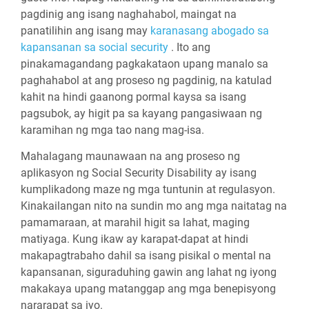
pagdinig ang isang naghahabol, maingat na
panatilihin ang isang may
karanasang abogado sa
kapansanan sa social security
. Ito ang
pinakamagandang pagkakataon upang manalo sa
paghahabol at ang proseso ng pagdinig, na katulad
kahit na hindi gaanong pormal kaysa sa isang
pagsubok, ay higit pa sa kayang pangasiwaan ng
karamihan ng mga tao nang mag-isa.
Mahalagang maunawaan na ang proseso ng
aplikasyon ng Social Security Disability ay isang
kumplikadong maze ng mga tuntunin at regulasyon.
Kinakailangan nito na sundin mo ang mga naitatag na
pamamaraan, at marahil higit sa lahat, maging
matiyaga. Kung ikaw ay karapat-dapat at hindi
makapagtrabaho dahil sa isang pisikal o mental na
kapansanan, siguraduhing gawin ang lahat ng iyong
makakaya upang matanggap ang mga benepisyong
nararapat sa iyo.