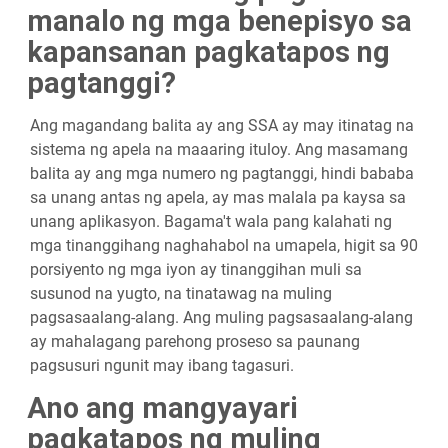
manalo ng mga benepisyo sa
kapansanan pagkatapos ng
pagtanggi?
Ang magandang balita ay ang SSA ay may itinatag na
sistema ng apela na maaaring ituloy. Ang masamang
balita ay ang mga numero ng pagtanggi, hindi bababa
sa unang antas ng apela, ay mas malala pa kaysa sa
unang aplikasyon. Bagama't wala pang kalahati ng
mga tinanggihang naghahabol na umapela, higit sa 90
porsiyento ng mga iyon ay tinanggihan muli sa
susunod na yugto, na tinatawag na muling
pagsasaalang-alang. Ang muling pagsasaalang-alang
ay mahalagang parehong proseso sa paunang
pagsusuri ngunit may ibang tagasuri.
Ano ang mangyayari
pagkatapos ng muling