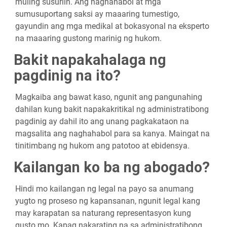
muling susuriin. Ang naghahabol at mga
sumusuportang saksi ay maaaring tumestigo,
gayundin ang mga medikal at bokasyonal na eksperto
na maaaring gustong marinig ng hukom.
Bakit napakahalaga ng
pagdinig na ito?
Magkaiba ang bawat kaso, ngunit ang pangunahing
dahilan kung bakit napakakritikal ng administratibong
pagdinig ay dahil ito ang unang pagkakataon na
magsalita ang naghahabol para sa kanya. Maingat na
tinitimbang ng hukom ang patotoo at ebidensya.
Kailangan ko ba ng abogado?
Hindi mo kailangan ng legal na payo sa anumang
yugto ng proseso ng kapansanan, ngunit legal kang
may karapatan sa naturang representasyon kung
gusto mo. Kapag nakarating na sa administratibong