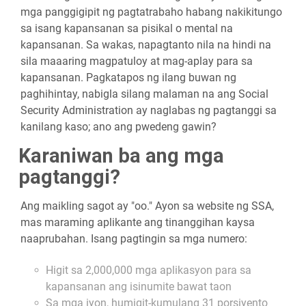
mga panggigipit ng pagtatrabaho habang nakikitungo
sa isang kapansanan sa pisikal o mental na
kapansanan. Sa wakas, napagtanto nila na hindi na
sila maaaring magpatuloy at mag-aplay para sa
kapansanan. Pagkatapos ng ilang buwan ng
paghihintay, nabigla silang malaman na ang Social
Security Administration ay naglabas ng pagtanggi sa
kanilang kaso; ano ang pwedeng gawin?
Karaniwan ba ang mga
pagtanggi?
Ang maikling sagot ay "oo." Ayon sa website ng SSA,
mas maraming aplikante ang tinanggihan kaysa
naaprubahan. Isang pagtingin sa mga numero:
Higit sa 2,000,000 mga aplikasyon para sa
kapansanan ang isinumite bawat taon
Sa mga iyon, humigit-kumulang 31 porsiyento