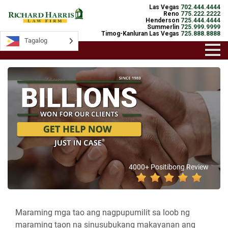
Las Vegas
702.444.4444
Reno
775.222.2222
Henderson
725.444.4444
Summerlin
725.999.9999
Timog-Kanluran Las Vegas
725.888.8888
Tagalog
4000+ Positibong Review
Maraming mga tao ang nagpupumilit sa loob ng
maraming taon na sinusubukang makayanan ang