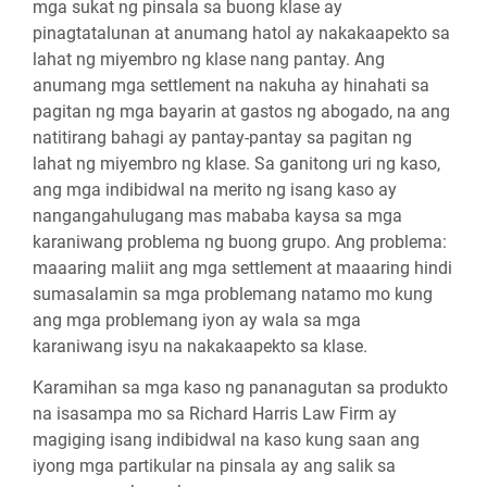
mga sukat ng pinsala sa buong klase ay
pinagtatalunan at anumang hatol ay nakakaapekto sa
lahat ng miyembro ng klase nang pantay. Ang
anumang mga settlement na nakuha ay hinahati sa
pagitan ng mga bayarin at gastos ng abogado, na ang
natitirang bahagi ay pantay-pantay sa pagitan ng
lahat ng miyembro ng klase. Sa ganitong uri ng kaso,
ang mga indibidwal na merito ng isang kaso ay
nangangahulugang mas mababa kaysa sa mga
karaniwang problema ng buong grupo. Ang problema:
maaaring maliit ang mga settlement at maaaring hindi
sumasalamin sa mga problemang natamo mo kung
ang mga problemang iyon ay wala sa mga
karaniwang isyu na nakakaapekto sa klase.
Karamihan sa mga kaso ng pananagutan sa produkto
na isasampa mo sa Richard Harris Law Firm ay
magiging isang indibidwal na kaso kung saan ang
iyong mga partikular na pinsala ay ang salik sa