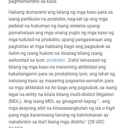
pagmamaneho sa kaso.
Habang dumarami ang bilang ng mga kaso para sa
isang partikular na produkto, nag-set up ang mga
pederal na hukuman ng isang sistema upang
pamahalaan ang mga unang yugto ng mga kaso ng
mga katulad na produkto, upang pangasiwaan ang
pagtuklas at mga hakbang bago ang pagsubok sa
ilalim ng isang hukom na itinatag bilang isang
awtoridad sa iyon.
produkto
. Dahil isinasaad ng
bilang ng mga kaso na maraming aktibidad ang
kakailanganin para sa produktong iyon, ang lahat ng
naturang kaso ay maaaring pagsama-samahin para
sa mga aktibidad na ito bago ang pagsubok, sa isang
legal na entity na kilala bilang multi-district litigation
(MDL). Ang isang MDL ay ginagamit kapag "...ang
mga aksyong sibil na kinasasangkutan ng isa o higit
pang mga karaniwang tanong ng katotohanan ay
nakabinbin sa iba't ibang mga distrito." (28 USC