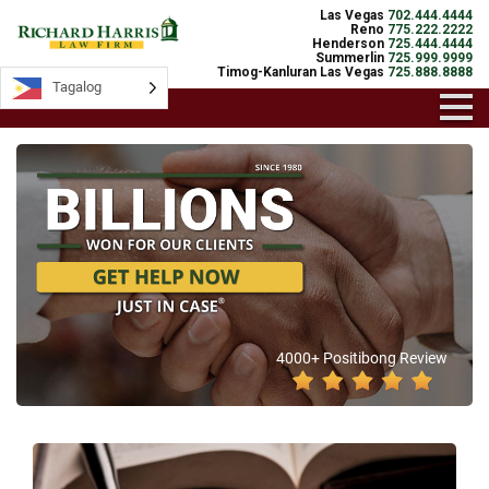
Las Vegas
702.444.4444
Reno
775.222.2222
Henderson
725.444.4444
Summerlin
725.999.9999
Timog-Kanluran Las Vegas
725.888.8888
Tagalog
4000+ Positibong Review