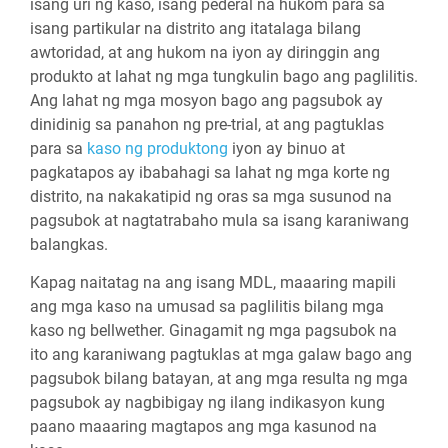
isang uri ng kaso, isang pederal na hukom para sa
isang partikular na distrito ang itatalaga bilang
awtoridad, at ang hukom na iyon ay diringgin ang
produkto at lahat ng mga tungkulin bago ang paglilitis.
Ang lahat ng mga mosyon bago ang pagsubok ay
dinidinig sa panahon ng pre-trial, at ang pagtuklas
para sa
kaso ng produktong
iyon ay binuo at
pagkatapos ay ibabahagi sa lahat ng mga korte ng
distrito, na nakakatipid ng oras sa mga susunod na
pagsubok at nagtatrabaho mula sa isang karaniwang
balangkas.
Kapag naitatag na ang isang MDL, maaaring mapili
ang mga kaso na umusad sa paglilitis bilang mga
kaso ng bellwether. Ginagamit ng mga pagsubok na
ito ang karaniwang pagtuklas at mga galaw bago ang
pagsubok bilang batayan, at ang mga resulta ng mga
pagsubok ay nagbibigay ng ilang indikasyon kung
paano maaaring magtapos ang mga kasunod na