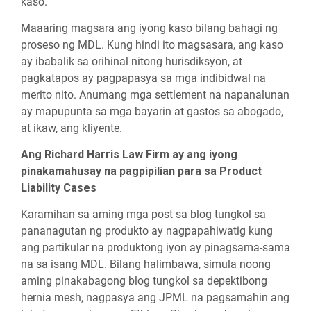
kaso.
Maaaring magsara ang iyong kaso bilang bahagi ng
proseso ng MDL. Kung hindi ito magsasara, ang kaso
ay ibabalik sa orihinal nitong hurisdiksyon, at
pagkatapos ay pagpapasya sa mga indibidwal na
merito nito. Anumang mga settlement na napanalunan
ay mapupunta sa mga bayarin at gastos sa abogado,
at ikaw, ang kliyente.
Ang Richard Harris Law Firm ay ang iyong
pinakamahusay na pagpipilian para sa Product
Liability Cases
Karamihan sa aming mga post sa blog tungkol sa
pananagutan ng produkto ay nagpapahiwatig kung
ang partikular na produktong iyon ay pinagsama-sama
na sa isang MDL. Bilang halimbawa, simula noong
aming pinakabagong blog tungkol sa depektibong
hernia mesh, nagpasya ang JPML na pagsamahin ang