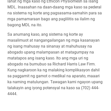
lahat ng mga kaso ng Ethicon Physiomesh sa isang
MDL. Inaasahan na daan-daang mga kaso sa pederal
na sistema ng korte ang pagsasama-samahin para sa
mga pamamaraan bago ang paglilitis sa ilalim ng
bagong MDL na ito.
Sa anumang kaso, ang sistema ng korte ay
masalimuot at nangangailangan ng mga kasanayan
ng isang mahusay na sinanay at mahuhusay na
abogado upang malampasan at matagumpay na
matatapos ang isang kaso. Ito ang mga uri ng
abogado na bumubuo sa Richard Harris Law Firm.
Kung nagkaroon ka ng malaking komplikasyon dahil
sa paggamit ng gamot o medikal na aparato, maaari
ka naming matulungan. Tawagan kami ngayon upang
talakayin ang iyong potensyal na kaso sa (702) 444-
4444.