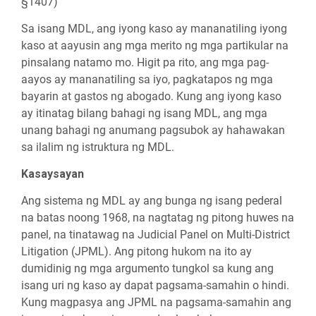
§1407)
Sa isang MDL, ang iyong kaso ay mananatiling iyong
kaso at aayusin ang mga merito ng mga partikular na
pinsalang natamo mo. Higit pa rito, ang mga pag-
aayos ay mananatiling sa iyo, pagkatapos ng mga
bayarin at gastos ng abogado. Kung ang iyong kaso
ay itinatag bilang bahagi ng isang MDL, ang mga
unang bahagi ng anumang pagsubok ay hahawakan
sa ilalim ng istruktura ng MDL.
Kasaysayan
Ang sistema ng MDL ay ang bunga ng isang pederal
na batas noong 1968, na nagtatag ng pitong huwes na
panel, na tinatawag na Judicial Panel on Multi-District
Litigation (JPML). Ang pitong hukom na ito ay
dumidinig ng mga argumento tungkol sa kung ang
isang uri ng kaso ay dapat pagsama-samahin o hindi.
Kung magpasya ang JPML na pagsama-samahin ang