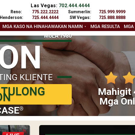
Las Vegas:
702.444.4444
Reno:
775.222.2222
Summerlin:
725.999.9999
Henderson:
725.444.4444
SW Vegas:
725.888.8888
MGA KASO NA HINAHAWAKAN NAMIN
MGA RESULTA
MGA
MULA 1980
YON
TING KLIENTE
 TULONG
Mahigit 
ON
Mga Onl
CASE
®