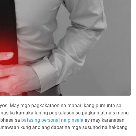
aayos. May mga pagkakataon na maaari kang pumunta sa
nas ka kamakailan ng pagkalason sa pagkain at nais mong
ubhasa sa
batas ng personal na pinsala
ay may karanasan
aunawaan kung ano ang dapat na mga susunod na hakbang