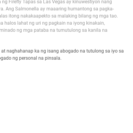
a ng Firefly Tapas sa Las Vegas ay kinuwestiyon nang
a. Ang Salmonella ay maaaring humantong sa pagka-
dalas itong nakakaapekto sa malaking bilang ng mga tao.
sa halos lahat ng uri ng pagkain na iyong kinakain,
aminado ng mga pataba na tumutulong sa kanila na
at naghahanap ka ng isang abogado na tutulong sa iyo sa
ogado ng personal na pinsala.