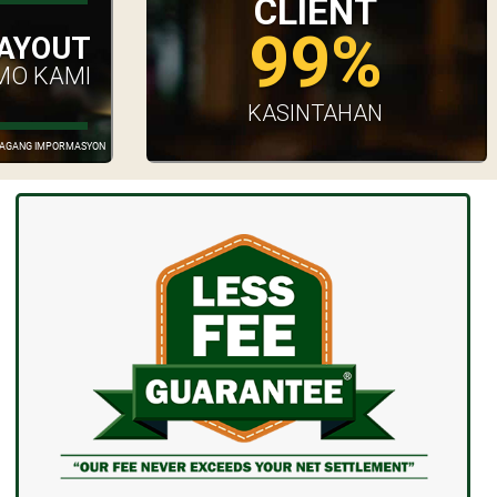
CLIENT
99%
AYOUT
MO KAMI
KASINTAHAN
GDAGANG IMPORMASYON