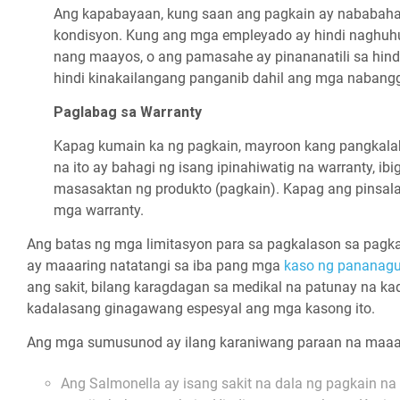
Ang kapabayaan, kung saan ang pagkain ay nababahal
kondisyon. Kung ang mga empleyado ay hindi naghuhu
nang maayos, o ang pamasahe ay pinananatili sa hind
hindi kinakailangang panganib dahil ang mga nabang
Paglabag sa Warranty
Kapag kumain ka ng pagkain, mayroon kang pangkalah
na ito ay bahagi ng isang ipinahiwatig na warranty, ib
masasaktan ng produkto (pagkain). Kapag ang pinsala 
mga warranty.
Ang batas ng mga limitasyon para sa pagkalason sa pagka
ay maaaring natatangi sa iba pang mga
kaso ng pananagu
ang sakit, bilang karagdagan sa medikal na patunay na ka
kadalasang ginagawang espesyal ang mga kasong ito.
Ang mga sumusunod ay ilang karaniwang paraan na maaar
Ang Salmonella ay isang sakit na dala ng pagkain