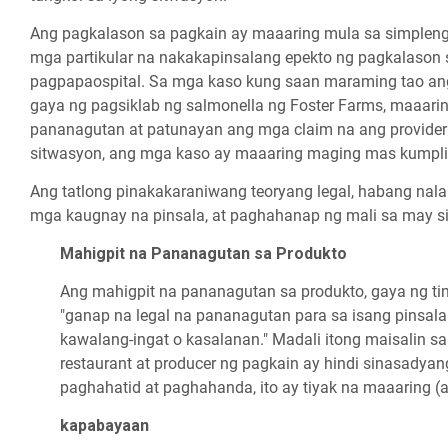
Ang pagkalason sa pagkain ay maaaring mula sa simpleng
mga partikular na nakakapinsalang epekto ng pagkalason 
pagpapaospital. Sa mga kaso kung saan maraming tao an
gaya ng pagsiklab ng salmonella ng Foster Farms, maaar
pananagutan at patunayan ang mga claim na ang provider 
sitwasyon, ang mga kaso ay maaaring maging mas kumpli
Ang tatlong pinakakaraniwang teoryang legal, habang nala
mga kaugnay na pinsala, at paghahanap ng mali sa may s
Mahigpit na Pananagutan sa Produkto
Ang mahigpit na pananagutan sa produkto, gaya ng t
"ganap na legal na pananagutan para sa isang pinsal
kawalang-ingat o kasalanan." Madali itong maisalin s
restaurant at producer ng pagkain ay hindi sinasady
paghahatid at paghahanda, ito ay tiyak na maaaring (
kapabayaan