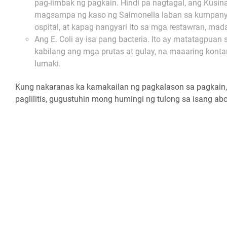
pag-iimbak ng pagkain. Hindi pa nagtagal, ang Kusin
magsampa ng kaso ng Salmonella laban sa kumpany
ospital, at kapag nangyari ito sa mga restawran, ma
Ang E. Coli ay isa pang bacteria. Ito ay matatagpuan 
kabilang ang mga prutas at gulay, na maaaring kont
lumaki.
Kung nakaranas ka kamakailan ng pagkalason sa pagkain, 
paglilitis, gugustuhin mong humingi ng tulong sa isang ab