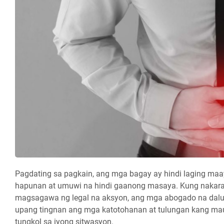
Pagdating sa pagkain, ang mga bagay ay hindi laging m
hapunan at umuwi na hindi gaanong masaya. Kung nakara
magsagawa ng legal na aksyon, ang mga abogado na dal
upang tingnan ang mga katotohanan at tulungan kang m
tungkol sa iyong sitwasyon.