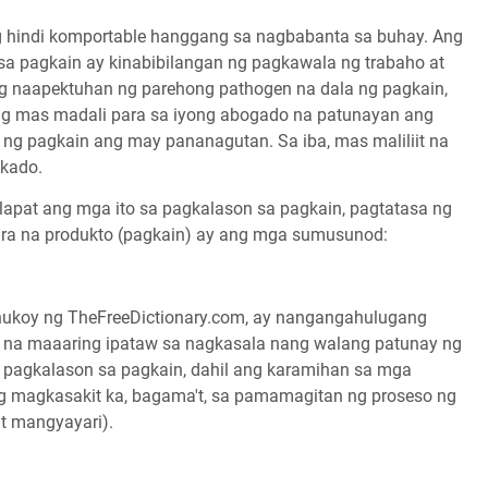
 hindi komportable hanggang sa nagbabanta sa buhay. Ang
sa pagkain ay kinabibilangan ng pagkawala ng trabaho at
g naapektuhan ng parehong pathogen na dala ng pagkain,
ing mas madali para sa iyong abogado na patunayan ang
ng pagkain ang may pananagutan. Sa iba, mas maliliit na
kado.
lapat ang mga ito sa pagkalason sa pagkain, pagtatasa ng
ira na produkto (pagkain) ay ang mga sumusunod:
inukoy ng TheFreeDictionary.com, ay nangangahulugang
a na maaaring ipataw sa nagkasala nang walang patunay ng
a pagkalason sa pagkain, dahil ang karamihan sa mga
ang magkasakit ka, bagama't, sa pamamagitan ng proseso ng
at mangyayari).