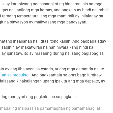
a, ay karaniwang nagsasangkot ng hindi malinis na mga
gas ng kanilang mga kamay, ang pagkain ay hindi naiimbak
i tamang temperatura, ang mga mamimili ay inilalagay sa
git na sitwasyon ay maiiwasang mga pangyayari.
atang inaasahan na ligtas itong kainin. Ang pagpapalagay
ig sabihin ay makatwiran na naniniwala kang hindi ka
ay ipinataw, ito ay maaaring ituring na isang paglabag sa
in ay nag-iiba ayon sa estado, at ang mga demanda na ito
tan sa produkto
. Ang pagkaantala sa oras bago lumitaw
dalasang kinakailangan upang ipakita ang mga depekto, ay
ing mangyari ang pagkalason sa pagkain:
 na madaling maipasa sa pamamagitan ng pamamahagi at