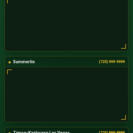
Summerlin
(725) 999-9999
Timog-Kanlurang Las Vegas
(725) 888-8888