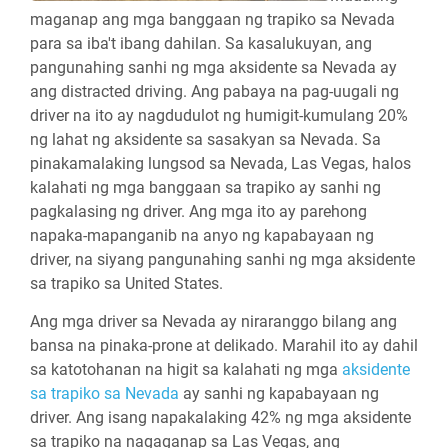
maganap ang mga banggaan ng trapiko sa Nevada
para sa iba't ibang dahilan. Sa kasalukuyan, ang
pangunahing sanhi ng mga aksidente sa Nevada ay
ang distracted driving. Ang pabaya na pag-uugali ng
driver na ito ay nagdudulot ng humigit-kumulang 20%
ng lahat ng aksidente sa sasakyan sa Nevada. Sa
pinakamalaking lungsod sa Nevada, Las Vegas, halos
kalahati ng mga banggaan sa trapiko ay sanhi ng
pagkalasing ng driver. Ang mga ito ay parehong
napaka-mapanganib na anyo ng kapabayaan ng
driver, na siyang pangunahing sanhi ng mga aksidente
sa trapiko sa United States.
Ang mga driver sa Nevada ay niraranggo bilang ang
bansa na pinaka-prone at delikado. Marahil ito ay dahil
sa katotohanan na higit sa kalahati ng mga
aksidente
sa trapiko sa Nevada
ay sanhi ng kapabayaan ng
driver. Ang isang napakalaking 42% ng mga aksidente
sa trapiko na nagaganap sa Las Vegas, ang