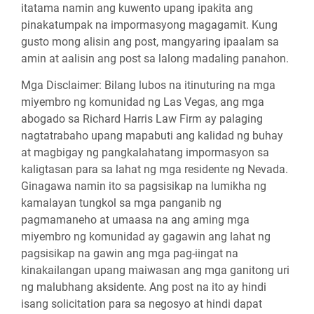
itatama namin ang kuwento upang ipakita ang
pinakatumpak na impormasyong magagamit. Kung
gusto mong alisin ang post, mangyaring ipaalam sa
amin at aalisin ang post sa lalong madaling panahon.
Mga Disclaimer:
Bilang lubos na itinuturing na mga
miyembro ng komunidad ng Las Vegas, ang mga
abogado sa Richard Harris Law Firm ay palaging
nagtatrabaho upang mapabuti ang kalidad ng buhay
at magbigay ng pangkalahatang impormasyon sa
kaligtasan para sa lahat ng mga residente ng Nevada.
Ginagawa namin ito sa pagsisikap na lumikha ng
kamalayan tungkol sa mga panganib ng
pagmamaneho at umaasa na ang aming mga
miyembro ng komunidad ay gagawin ang lahat ng
pagsisikap na gawin ang mga pag-iingat na
kinakailangan upang maiwasan ang mga ganitong uri
ng malubhang aksidente. Ang post na ito ay hindi
isang solicitation para sa negosyo at hindi dapat