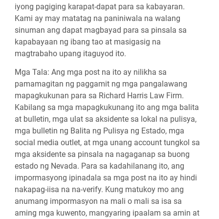
iyong pagiging karapat-dapat para sa kabayaran.
Kami ay may matatag na paniniwala na walang
sinuman ang dapat magbayad para sa pinsala sa
kapabayaan ng ibang tao at masigasig na
magtrabaho upang itaguyod ito.
Mga Tala:
Ang mga post na ito ay nilikha sa
pamamagitan ng paggamit ng mga pangalawang
mapagkukunan para sa Richard Harris Law Firm.
Kabilang sa mga mapagkukunang ito ang mga balita
at bulletin, mga ulat sa aksidente sa lokal na pulisya,
mga bulletin ng Balita ng Pulisya ng Estado, mga
social media outlet, at mga unang account tungkol sa
mga aksidente sa pinsala na nagaganap sa buong
estado ng Nevada. Para sa kadahilanang ito, ang
impormasyong ipinadala sa mga post na ito ay hindi
nakapag-iisa na na-verify. Kung matukoy mo ang
anumang impormasyon na mali o mali sa isa sa
aming mga kuwento, mangyaring ipaalam sa amin at