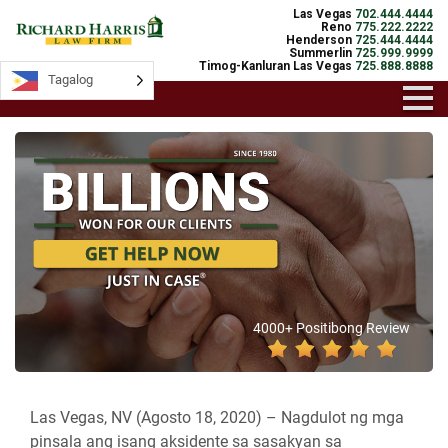
Las Vegas
702.444.4444
Reno
775.222.2222
Henderson
725.444.4444
Summerlin
725.999.9999
Timog-Kanluran Las Vegas
725.888.8888
Tagalog
4000+ Positibong Review
Las Vegas, NV (Agosto 18, 2020) –
Nagdulot ng mga
pinsala ang isang aksidente sa sasakyan sa