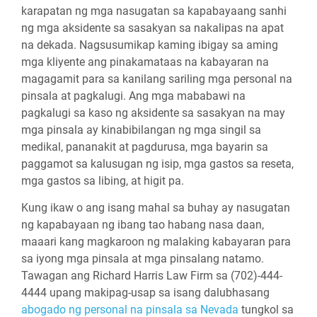
karapatan ng mga nasugatan sa kapabayaang sanhi
ng mga aksidente sa sasakyan sa nakalipas na apat
na dekada. Nagsusumikap kaming ibigay sa aming
mga kliyente ang pinakamataas na kabayaran na
magagamit para sa kanilang sariling mga personal na
pinsala at pagkalugi. Ang mga mababawi na
pagkalugi sa kaso ng aksidente sa sasakyan na may
mga pinsala ay kinabibilangan ng mga singil sa
medikal, pananakit at pagdurusa, mga bayarin sa
paggamot sa kalusugan ng isip, mga gastos sa reseta,
mga gastos sa libing, at higit pa.
Kung ikaw o ang isang mahal sa buhay ay nasugatan
ng kapabayaan ng ibang tao habang nasa daan,
maaari kang magkaroon ng malaking kabayaran para
sa iyong mga pinsala at mga pinsalang natamo.
Tawagan ang Richard Harris Law Firm sa (702)-444-
4444 upang makipag-usap sa isang dalubhasang
abogado ng personal na pinsala sa Nevada
tungkol sa