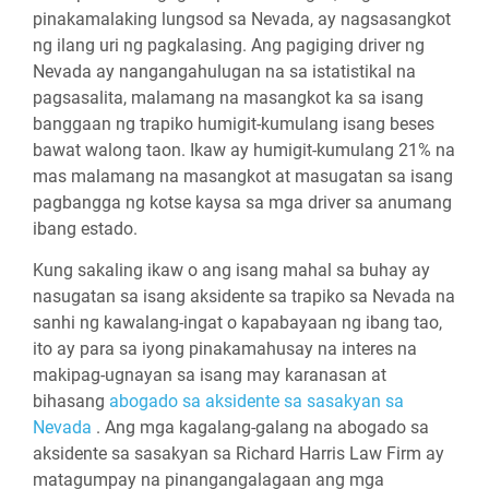
pinakamalaking lungsod sa Nevada, ay nagsasangkot
ng ilang uri ng pagkalasing. Ang pagiging driver ng
Nevada ay nangangahulugan na sa istatistikal na
pagsasalita, malamang na masangkot ka sa isang
banggaan ng trapiko humigit-kumulang isang beses
bawat walong taon. Ikaw ay humigit-kumulang 21% na
mas malamang na masangkot at masugatan sa isang
pagbangga ng kotse kaysa sa mga driver sa anumang
ibang estado.
Kung sakaling ikaw o ang isang mahal sa buhay ay
nasugatan sa isang aksidente sa trapiko sa Nevada na
sanhi ng kawalang-ingat o kapabayaan ng ibang tao,
ito ay para sa iyong pinakamahusay na interes na
makipag-ugnayan sa isang may karanasan at
bihasang
abogado sa aksidente sa sasakyan sa
Nevada
. Ang mga kagalang-galang na abogado sa
aksidente sa sasakyan sa Richard Harris Law Firm ay
matagumpay na pinangangalagaan ang mga