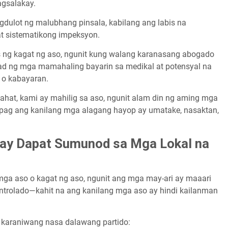
gsalakay.
dulot ng malubhang pinsala, kabilang ang labis na
 at sistematikong impeksyon.
s ng kagat ng aso, ngunit kung walang karanasang abogado
ad ng mga mamahaling bayarin sa medikal at potensyal na
o kabayaran.
a lahat, kami ay mahilig sa aso, ngunit alam din ng aming mga
pag ang kanilang mga alagang hayop ay umatake, nasaktan,
 ay Dapat Sumunod sa Mga Lokal na
ga aso o kagat ng aso, ngunit ang mga may-ari ay maaari
ontrolado—kahit na ang kanilang mga aso ay hindi kailanman
 karaniwang nasa dalawang partido: