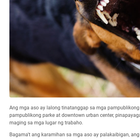
Ang mga aso ay lalong tinatanggap sa mga pampublikong 
pampublikong parke at downtown urban center, pinapayagan
maging sa mga lugar ng trabaho.
Bagama't ang karamihan sa mga aso ay palakaibigan, an