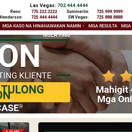
Las Vegas:
702.444.4444
Reno:
775.222.2222
Summerlin:
725.999.9999
Henderson:
725.444.4444
SW Vegas:
725.888.8888
MGA KASO NA HINAHAWAKAN NAMIN
MGA RESULTA
MGA
MULA 1980
YON
TING KLIENTE
 TULONG
Mahigit 
ON
Mga Onl
CASE
®