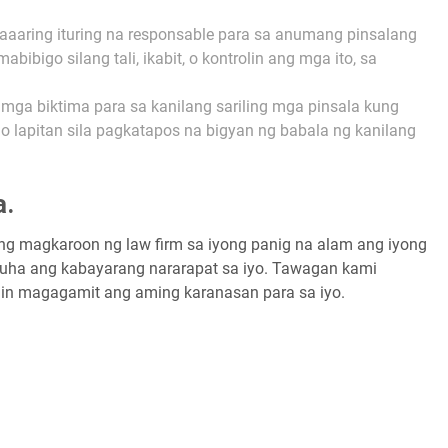
aaring ituring na responsable para sa anumang pinsalang
ibigo silang tali, ikabit, o kontrolin ang mga ito, sa
a biktima para sa kanilang sariling mga pinsala kung
 lapitan sila pagkatapos na bigyan ng babala ng kanilang
a.
g magkaroon ng law firm sa iyong panig na alam ang iyong
uha ang kabayarang nararapat sa iyo. Tawagan kami
n magagamit ang aming karanasan para sa iyo.