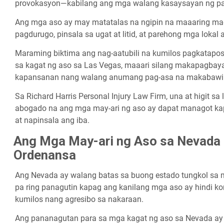
provokasyon—kabilang ang mga walang kasaysayan ng pa
Ang mga aso ay may matatalas na ngipin na maaaring mag
pagdurugo, pinsala sa ugat at litid, at parehong mga lokal
Maraming biktima ang nag-aatubili na kumilos pagkatapo
sa kagat ng aso sa Las Vegas, maaari silang makapagbay
kapansanan nang walang anumang pag-asa na makabawi 
Sa Richard Harris Personal Injury Law Firm, una at higit s
abogado na ang mga may-ari ng aso ay dapat managot ka
at napinsala ang iba.
Ang Mga May-ari ng Aso sa Nevada
Ordenansa
Ang Nevada ay walang batas sa buong estado tungkol sa m
pa ring panagutin kapag ang kanilang mga aso ay hindi k
kumilos nang agresibo sa nakaraan.
Ang pananagutan para sa mga kagat ng aso sa Nevada ay