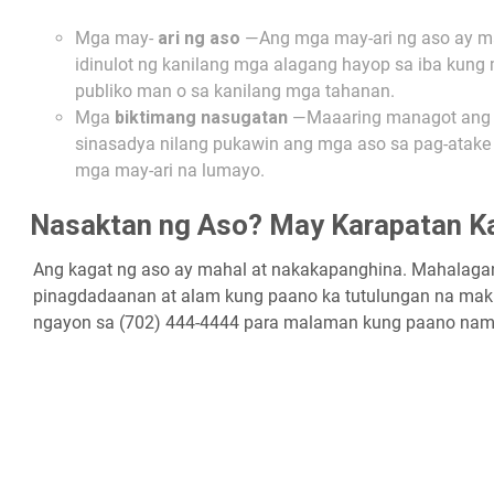
Mga may-
ari ng aso
—Ang mga may-ari ng aso ay ma
idinulot ng kanilang mga alagang hayop sa iba kung mab
publiko man o sa kanilang mga tahanan.
Mga
biktimang nasugatan
—Maaaring managot ang mg
sinasadya nilang pukawin ang mga aso sa pag-atake o
mga may-ari na lumayo.
Nasaktan ng Aso? May Karapatan K
Ang kagat ng aso ay mahal at nakakapanghina. Mahalagan
pinagdadaanan at alam kung paano ka tutulungan na mak
ngayon sa (702) 444-4444 para malaman kung paano nami