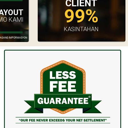
CLIENT
99%
AYOUT
MO KAMI
KASINTAHAN
GDAGANG IMPORMASYON