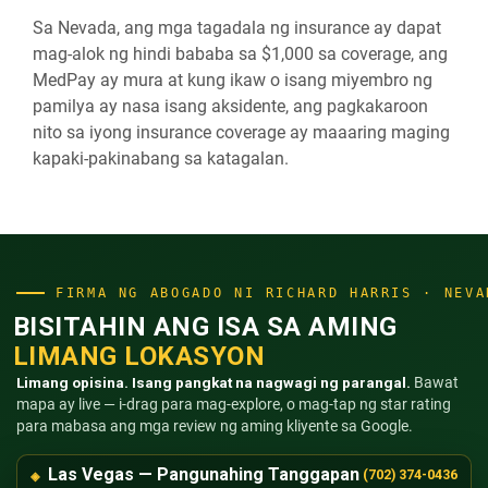
Sa Nevada, ang mga tagadala ng insurance ay dapat
mag-alok ng hindi bababa sa $1,000 sa coverage, ang
MedPay ay mura at kung ikaw o isang miyembro ng
pamilya ay nasa isang aksidente, ang pagkakaroon
nito sa iyong insurance coverage ay maaaring maging
kapaki-pakinabang sa katagalan.
FIRMA NG ABOGADO NI RICHARD HARRIS · NEVA
BISITAHIN ANG ISA SA AMING
LIMANG LOKASYON
Limang opisina. Isang pangkat na nagwagi ng parangal.
Bawat
mapa ay live — i-drag para mag-explore, o mag-tap ng star rating
para mabasa ang mga review ng aming kliyente sa Google.
Las Vegas — Pangunahing Tanggapan
(702) 374-0436