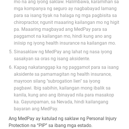
mo na ang iyong saklaw. Halimbawa, karamihan sa
mga kompanya ng seguro ay nagbabayad lamang
para sa isang tiyak na halaga ng mga pagbisita sa
chiropractor, ngunit maaaring kailangan mo ng higit
pa. Maaaring magbayad ang MedPay para sa
paggamot na kailangan mo, hindi kung ano ang
iniisip ng iyong health insurance na kailangan mo.
Sinasaklaw ng MedPay ang lahat ng nasa iyong
sasakyan sa oras ng isang aksidente.
Kapag nakatanggap ka ng paggamot para sa isang
aksidente sa pamamagitan ng health insurance,
mayroon silang "subrogation lien" sa iyong
pagbawi. Ibig sabihin, kailangan mong ibalik sa
kanila, kung ano ang ibinayad nila para masakop
ka. Gayunpaman, sa Nevada, hindi kailangang
bayaran ang MedPay.
Ang MedPay ay katulad ng saklaw ng Personal Injury
Protection na “PIP” sa ibang mga estado.