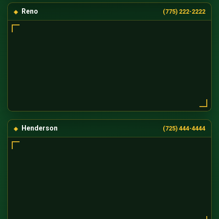
Reno
(775) 222-2222
Henderson
(725) 444-4444