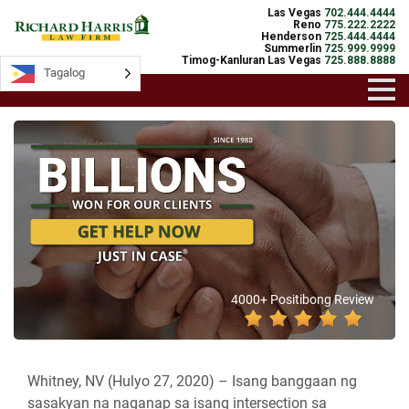
Las Vegas
702.444.4444
Reno
775.222.2222
Henderson
725.444.4444
Summerlin
725.999.9999
Timog-Kanluran Las Vegas
725.888.8888
Tagalog
4000+ Positibong Review
Whitney, NV (Hulyo 27, 2020) –
Isang banggaan ng
sasakyan na naganap sa isang intersection sa