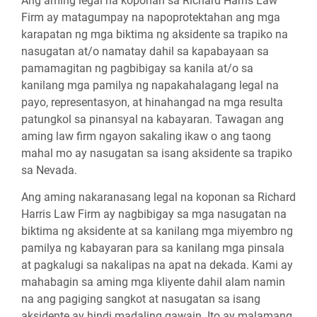
Ang aming legal na koponan sa Richard Harris Law
Firm ay matagumpay na napoprotektahan ang mga
karapatan ng mga biktima ng aksidente sa trapiko na
nasugatan at/o namatay dahil sa kapabayaan sa
pamamagitan ng pagbibigay sa kanila at/o sa
kanilang mga pamilya ng napakahalagang legal na
payo, representasyon, at hinahangad na mga resulta
patungkol sa pinansyal na kabayaran. Tawagan ang
aming law firm ngayon sakaling ikaw o ang taong
mahal mo ay nasugatan sa isang aksidente sa trapiko
sa Nevada.
Ang aming nakaranasang legal na koponan sa Richard
Harris Law Firm ay nagbibigay sa mga nasugatan na
biktima ng aksidente at sa kanilang mga miyembro ng
pamilya ng kabayaran para sa kanilang mga pinsala
at pagkalugi sa nakalipas na apat na dekada. Kami ay
mahabagin sa aming mga kliyente dahil alam namin
na ang pagiging sangkot at nasugatan sa isang
aksidente ay hindi madaling gawain. Ito ay malamang