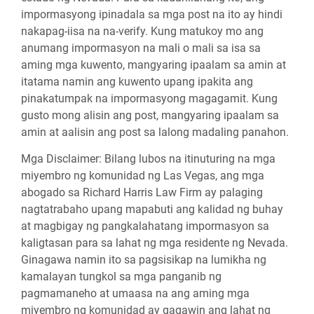
impormasyong ipinadala sa mga post na ito ay hindi
nakapag-iisa na na-verify. Kung matukoy mo ang
anumang impormasyon na mali o mali sa isa sa
aming mga kuwento, mangyaring ipaalam sa amin at
itatama namin ang kuwento upang ipakita ang
pinakatumpak na impormasyong magagamit. Kung
gusto mong alisin ang post, mangyaring ipaalam sa
amin at aalisin ang post sa lalong madaling panahon.
Mga Disclaimer:
Bilang lubos na itinuturing na mga
miyembro ng komunidad ng Las Vegas, ang mga
abogado sa Richard Harris Law Firm ay palaging
nagtatrabaho upang mapabuti ang kalidad ng buhay
at magbigay ng pangkalahatang impormasyon sa
kaligtasan para sa lahat ng mga residente ng Nevada.
Ginagawa namin ito sa pagsisikap na lumikha ng
kamalayan tungkol sa mga panganib ng
pagmamaneho at umaasa na ang aming mga
miyembro ng komunidad ay gagawin ang lahat ng