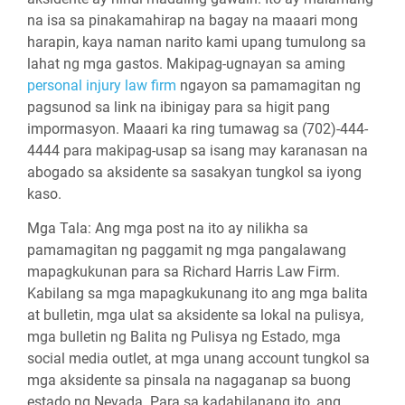
na isa sa pinakamahirap na bagay na maaari mong
harapin, kaya naman narito kami upang tumulong sa
lahat ng mga gastos. Makipag-ugnayan sa aming
personal injury law firm
ngayon sa pamamagitan ng
pagsunod sa link na ibinigay para sa higit pang
impormasyon. Maaari ka ring tumawag sa (702)-444-
4444 para makipag-usap sa isang may karanasan na
abogado sa aksidente sa sasakyan tungkol sa iyong
kaso.
Mga Tala:
Ang mga post na ito ay nilikha sa
pamamagitan ng paggamit ng mga pangalawang
mapagkukunan para sa Richard Harris Law Firm.
Kabilang sa mga mapagkukunang ito ang mga balita
at bulletin, mga ulat sa aksidente sa lokal na pulisya,
mga bulletin ng Balita ng Pulisya ng Estado, mga
social media outlet, at mga unang account tungkol sa
mga aksidente sa pinsala na nagaganap sa buong
estado ng Nevada. Para sa kadahilanang ito, ang