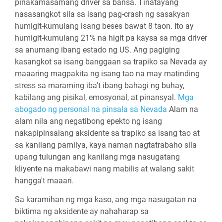
pinakamasamang driver sa bansa. Tinatayang
nasasangkot sila sa isang pag-crash ng sasakyan
humigit-kumulang isang beses bawat 8 taon. Ito ay
humigit-kumulang 21% na higit pa kaysa sa mga driver
sa anumang ibang estado ng US. Ang pagiging
kasangkot sa isang banggaan sa trapiko sa Nevada ay
maaaring magpakita ng isang tao na may matinding
stress sa maraming iba't ibang bahagi ng buhay,
kabilang ang pisikal, emosyonal, at pinansyal.
Mga
abogado ng personal na pinsala sa Nevada
Alam na
alam nila ang negatibong epekto ng isang
nakapipinsalang aksidente sa trapiko sa isang tao at
sa kanilang pamilya, kaya naman nagtatrabaho sila
upang tulungan ang kanilang mga nasugatang
kliyente na makabawi nang mabilis at walang sakit
hangga't maaari.
Sa karamihan ng mga kaso, ang mga nasugatan na
biktima ng aksidente ay nahaharap sa