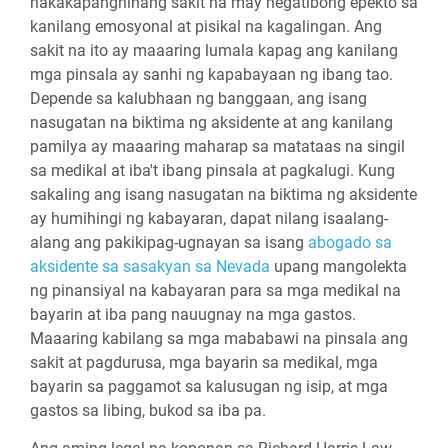
nakakapanghinang sakit na may negatibong epekto sa
kanilang emosyonal at pisikal na kagalingan. Ang
sakit na ito ay maaaring lumala kapag ang kanilang
mga pinsala ay sanhi ng kapabayaan ng ibang tao.
Depende sa kalubhaan ng banggaan, ang isang
nasugatan na biktima ng aksidente at ang kanilang
pamilya ay maaaring maharap sa matataas na singil
sa medikal at iba't ibang pinsala at pagkalugi. Kung
sakaling ang isang nasugatan na biktima ng aksidente
ay humihingi ng kabayaran, dapat nilang isaalang-
alang ang pakikipag-ugnayan sa isang
abogado sa
aksidente sa sasakyan sa Nevada
upang mangolekta
ng pinansiyal na kabayaran para sa mga medikal na
bayarin at iba pang nauugnay na mga gastos.
Maaaring kabilang sa mga mababawi na pinsala ang
sakit at pagdurusa, mga bayarin sa medikal, mga
bayarin sa paggamot sa kalusugan ng isip, at mga
gastos sa libing, bukod sa iba pa.