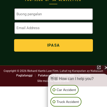
PAG-SIGN UP SA NEWSLETTER
Buong
Pangalan
(Kinakailangan)
Email
Address
(Kinakailangan)
Copyright © 2026
Richard Harris Law Firm. Lahat ng Karapatan ay Nakalaan
Pagtatanggi
|
Patakaran sa Pagkapribado
|
Sitemap
👋🏼 How can I help you?
Site mula sa
NetDynamic
Car Accident
Truck Accident