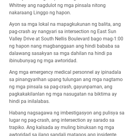
Whitney ang nagdulot ng mga pinsala nitong
nakaraang Linggo ng hapon.
Ayon sa mga lokal na mapagkukunan ng balita, ang
pag-crash ay nangyari sa intersection ng East Sun
Valley Drive at South Nellis Boulevard bago mag-1:00
ng hapon nang magbanggaan ang hindi bababa sa
dalawang sasakyan sa mga dahilan na hindi pa
ibinubunyag ng mga awtoridad.
Ang mga emergency medical personnel ay ipinadala
sa pinangyarihan upang tulungan ang mga nagtamo
ng mga pinsala sa pag-crash, gayunpaman, ang
pagkakakilanlan ng mga nasugatan na biktima ay
hindi pa inilalabas.
Habang nagsagawa ng imbestigasyon ang pulisya sa
lugar ng pag-crash, ang intersection ay sarado sa
trapiko. Ang kalsada ay muling binuksan ng mga
awtoridad sa ilang sandali matapos ang insidente.