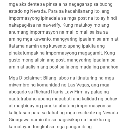
mga aksidente sa pinsala na nagaganap sa buong
estado ng Nevada. Para sa kadahilanang ito, ang
impormasyong ipinadala sa mga post na ito ay hindi
nakapag-iisa na na-verify. Kung matukoy mo ang
anumang impormasyon na mali o mali sa isa sa
aming mga kuwento, mangyaring ipaalam sa amin at
itatama namin ang kuwento upang ipakita ang
pinakatumpak na impormasyong magagamit. Kung
gusto mong alisin ang post, mangyaring ipaalam sa
amin at aalisin ang post sa lalong madaling panahon.
Mga Disclaimer:
Bilang lubos na itinuturing na mga
miyembro ng komunidad ng Las Vegas, ang mga
abogado sa Richard Harris Law Firm ay palaging
nagtatrabaho upang mapabuti ang kalidad ng buhay
at magbigay ng pangkalahatang impormasyon sa
kaligtasan para sa lahat ng mga residente ng Nevada.
Ginagawa namin ito sa pagsisikap na lumikha ng
kamalayan tungkol sa mga panganib ng