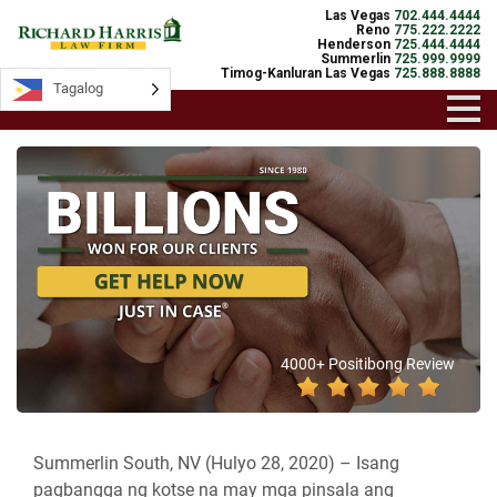
Las Vegas
702.444.4444
Reno
775.222.2222
Henderson
725.444.4444
Summerlin
725.999.9999
Timog-Kanluran Las Vegas
725.888.8888
Tagalog
4000+ Positibong Review
Summerlin South, NV (Hulyo 28, 2020) –
Isang
pagbangga ng kotse na may mga pinsala ang