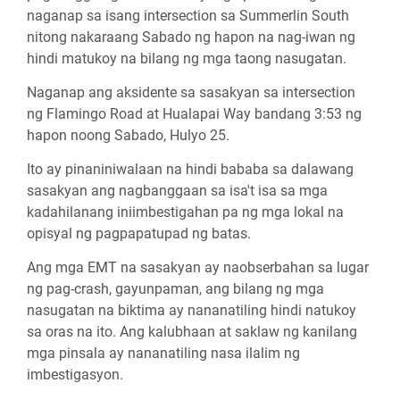
naganap sa isang intersection sa Summerlin South
nitong nakaraang Sabado ng hapon na nag-iwan ng
hindi matukoy na bilang ng mga taong nasugatan.
Naganap ang aksidente sa sasakyan sa intersection
ng Flamingo Road at Hualapai Way bandang 3:53 ng
hapon noong Sabado, Hulyo 25.
Ito ay pinaniniwalaan na hindi bababa sa dalawang
sasakyan ang nagbanggaan sa isa't isa sa mga
kadahilanang iniimbestigahan pa ng mga lokal na
opisyal ng pagpapatupad ng batas.
Ang mga EMT na sasakyan ay naobserbahan sa lugar
ng pag-crash, gayunpaman, ang bilang ng mga
nasugatan na biktima ay nananatiling hindi natukoy
sa oras na ito. Ang kalubhaan at saklaw ng kanilang
mga pinsala ay nananatiling nasa ilalim ng
imbestigasyon.