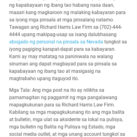
ng kapabayaan ng ibang tao habang nasa daan,
maaari kang magkaroon ng malaking kabayaran para
sa iyong mga pinsala at mga pinsalang natamo.
Tawagan ang Richard Harris Law Firm sa (702)-444-
4444 upang makipag-usap sa isang dalubhasang
abogado ng personal na pinsala sa Nevada
tungkol sa
iyong pagiging karapat-dapat para sa kabayaran.
Kami ay may matatag na paniniwala na walang
sinuman ang dapat magbayad para sa pinsala sa
kapabayaan ng ibang tao at masigasig na
magtrabaho upang itaguyod ito.
Mga Tala:
Ang mga post na ito ay nilikha sa
pamamagitan ng paggamit ng mga pangalawang
mapagkukunan para sa Richard Harris Law Firm.
Kabilang sa mga mapagkukunang ito ang mga balita
at bulletin, mga ulat sa aksidente sa lokal na pulisya,
mga bulletin ng Balita ng Pulisya ng Estado, mga
social media outlet, at mga unang account tungkol sa