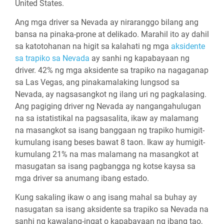
United States.
Ang mga driver sa Nevada ay niraranggo bilang ang
bansa na pinaka-prone at delikado. Marahil ito ay dahil
sa katotohanan na higit sa kalahati ng mga
aksidente
sa trapiko sa Nevada
ay sanhi ng kapabayaan ng
driver. 42% ng mga aksidente sa trapiko na nagaganap
sa Las Vegas, ang pinakamalaking lungsod sa
Nevada, ay nagsasangkot ng ilang uri ng pagkalasing.
Ang pagiging driver ng Nevada ay nangangahulugan
na sa istatistikal na pagsasalita, ikaw ay malamang
na masangkot sa isang banggaan ng trapiko humigit-
kumulang isang beses bawat 8 taon. Ikaw ay humigit-
kumulang 21% na mas malamang na masangkot at
masugatan sa isang pagbangga ng kotse kaysa sa
mga driver sa anumang ibang estado.
Kung sakaling ikaw o ang isang mahal sa buhay ay
nasugatan sa isang aksidente sa trapiko sa Nevada na
sanhi ng kawalang-ingat o kapabayaan ng ibang tao,