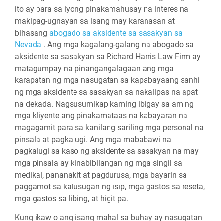
ito ay para sa iyong pinakamahusay na interes na
makipag-ugnayan sa isang may karanasan at
bihasang
abogado sa aksidente sa sasakyan sa
Nevada
. Ang mga kagalang-galang na abogado sa
aksidente sa sasakyan sa Richard Harris Law Firm ay
matagumpay na pinangangalagaan ang mga
karapatan ng mga nasugatan sa kapabayaang sanhi
ng mga aksidente sa sasakyan sa nakalipas na apat
na dekada. Nagsusumikap kaming ibigay sa aming
mga kliyente ang pinakamataas na kabayaran na
magagamit para sa kanilang sariling mga personal na
pinsala at pagkalugi. Ang mga mababawi na
pagkalugi sa kaso ng aksidente sa sasakyan na may
mga pinsala ay kinabibilangan ng mga singil sa
medikal, pananakit at pagdurusa, mga bayarin sa
paggamot sa kalusugan ng isip, mga gastos sa reseta,
mga gastos sa libing, at higit pa.
Kung ikaw o ang isang mahal sa buhay ay nasugatan