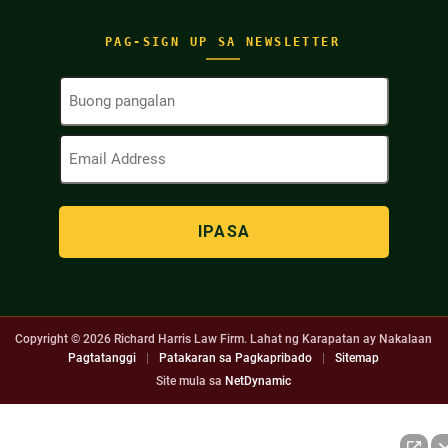
PAG-SIGN UP SA NEWSLETTER
Buong
Pangalan
(Kinakailangan)
Email
Address
(Kinakailangan)
Copyright © 2026
Richard Harris Law Firm. Lahat ng Karapatan ay Nakalaan
Pagtatanggi
|
Patakaran sa Pagkapribado
|
Sitemap
Site mula sa
NetDynamic