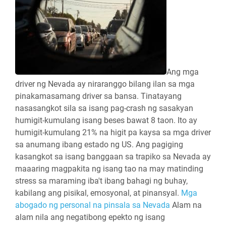
Ang mga
driver ng Nevada ay niraranggo bilang ilan sa mga
pinakamasamang driver sa bansa. Tinatayang
nasasangkot sila sa isang pag-crash ng sasakyan
humigit-kumulang isang beses bawat 8 taon. Ito ay
humigit-kumulang 21% na higit pa kaysa sa mga driver
sa anumang ibang estado ng US. Ang pagiging
kasangkot sa isang banggaan sa trapiko sa Nevada ay
maaaring magpakita ng isang tao na may matinding
stress sa maraming iba't ibang bahagi ng buhay,
kabilang ang pisikal, emosyonal, at pinansyal.
Mga
abogado ng personal na pinsala sa Nevada
Alam na
alam nila ang negatibong epekto ng isang