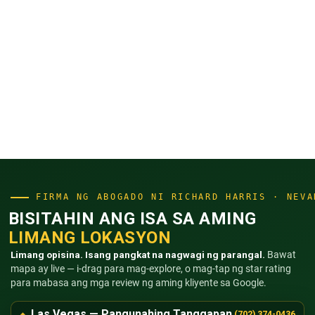
FIRMA NG ABOGADO NI RICHARD HARRIS · NEVA
BISITAHIN ANG ISA SA AMING
LIMANG LOKASYON
Limang opisina. Isang pangkat na nagwagi ng parangal.
Bawat
mapa ay live — i-drag para mag-explore, o mag-tap ng star rating
para mabasa ang mga review ng aming kliyente sa Google.
Las Vegas — Pangunahing Tanggapan
(702) 374-0436