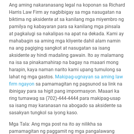
Ang aming nakaranasang legal na koponan sa Richard
Harris Law Firm ay nagbibigay sa mga nasugatan na
biktima ng aksidente at sa kanilang mga miyembro ng
pamilya ng kabayaran para sa kanilang mga pinsala
at pagkalugi sa nakalipas na apat na dekada. Kami ay
mahabagin sa aming mga kliyente dahil alam namin
na ang pagiging sangkot at nasugatan sa isang
aksidente ay hindi madaling gawain. Ito ay malamang
na isa sa pinakamahirap na bagay na maaari mong
harapin, kaya naman narito kami upang tumulong sa
lahat ng mga gastos.
Makipag-ugnayan sa aming law
firm ngayon
sa pamamagitan ng pagsunod sa link na
ibinigay para sa higit pang impormasyon. Maaari ka
ring tumawag sa (702)-444-4444 para makipag-usap
sa isang may karanasan na abogado sa aksidente sa
sasakyan tungkol sa iyong kaso.
Mga Tala:
Ang mga post na ito ay nilikha sa
pamamagitan ng paggamit ng mga pangalawang