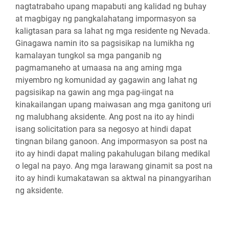
nagtatrabaho upang mapabuti ang kalidad ng buhay
at magbigay ng pangkalahatang impormasyon sa
kaligtasan para sa lahat ng mga residente ng Nevada.
Ginagawa namin ito sa pagsisikap na lumikha ng
kamalayan tungkol sa mga panganib ng
pagmamaneho at umaasa na ang aming mga
miyembro ng komunidad ay gagawin ang lahat ng
pagsisikap na gawin ang mga pag-iingat na
kinakailangan upang maiwasan ang mga ganitong uri
ng malubhang aksidente. Ang post na ito ay hindi
isang solicitation para sa negosyo at hindi dapat
tingnan bilang ganoon. Ang impormasyon sa post na
ito ay hindi dapat maling pakahulugan bilang medikal
o legal na payo. Ang mga larawang ginamit sa post na
ito ay hindi kumakatawan sa aktwal na pinangyarihan
ng aksidente.