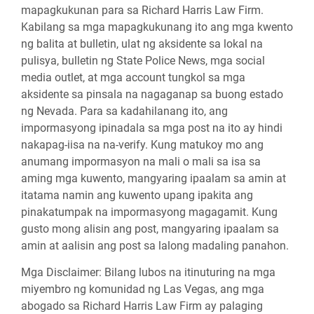
mapagkukunan para sa Richard Harris Law Firm.
Kabilang sa mga mapagkukunang ito ang mga kwento
ng balita at bulletin, ulat ng aksidente sa lokal na
pulisya, bulletin ng State Police News, mga social
media outlet, at mga account tungkol sa mga
aksidente sa pinsala na nagaganap sa buong estado
ng Nevada. Para sa kadahilanang ito, ang
impormasyong ipinadala sa mga post na ito ay hindi
nakapag-iisa na na-verify. Kung matukoy mo ang
anumang impormasyon na mali o mali sa isa sa
aming mga kuwento, mangyaring ipaalam sa amin at
itatama namin ang kuwento upang ipakita ang
pinakatumpak na impormasyong magagamit. Kung
gusto mong alisin ang post, mangyaring ipaalam sa
amin at aalisin ang post sa lalong madaling panahon.
Mga Disclaimer:
Bilang lubos na itinuturing na mga
miyembro ng komunidad ng Las Vegas, ang mga
abogado sa Richard Harris Law Firm ay palaging