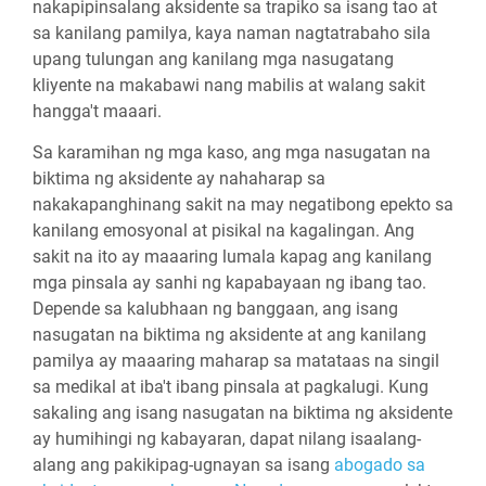
nakapipinsalang aksidente sa trapiko sa isang tao at
sa kanilang pamilya, kaya naman nagtatrabaho sila
upang tulungan ang kanilang mga nasugatang
kliyente na makabawi nang mabilis at walang sakit
hangga't maaari.
Sa karamihan ng mga kaso, ang mga nasugatan na
biktima ng aksidente ay nahaharap sa
nakakapanghinang sakit na may negatibong epekto sa
kanilang emosyonal at pisikal na kagalingan. Ang
sakit na ito ay maaaring lumala kapag ang kanilang
mga pinsala ay sanhi ng kapabayaan ng ibang tao.
Depende sa kalubhaan ng banggaan, ang isang
nasugatan na biktima ng aksidente at ang kanilang
pamilya ay maaaring maharap sa matataas na singil
sa medikal at iba't ibang pinsala at pagkalugi. Kung
sakaling ang isang nasugatan na biktima ng aksidente
ay humihingi ng kabayaran, dapat nilang isaalang-
alang ang pakikipag-ugnayan sa isang
abogado sa