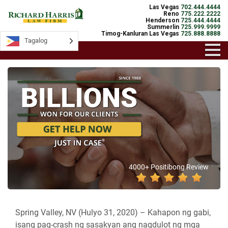
Las Vegas
702.444.4444
Reno
775.222.2222
Henderson
725.444.4444
Summerlin
725.999.9999
Timog-Kanluran Las Vegas
725.888.8888
Tagalog
4000+ Positibong Review
Spring Valley, NV (Hulyo 31, 2020) –
Kahapon ng gabi,
isang pag-crash ng sasakyan ang nagdulot ng mga