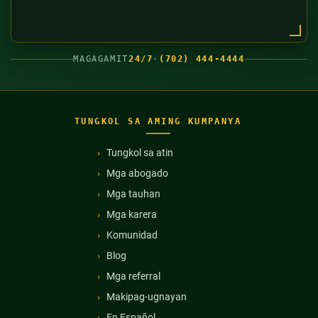
MAGAGAMIT
24/7
·
(702) 444-4444
TUNGKOL SA AMING KUMPANYA
Tungkol sa atin
Mga abogado
Mga tauhan
Mga karera
Komunidad
Blog
Mga referral
Makipag-ugnayan
En Español