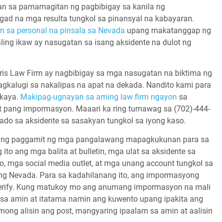
aan sa pamamagitan ng pagbibigay sa kanila ng
gad na mga resulta tungkol sa pinansyal na kabayaran.
m sa personal na pinsala sa Nevada
upang makatanggap ng
ling ikaw ay nasugatan sa isang aksidente na dulot ng
ris Law Firm ay nagbibigay sa mga nasugatan na biktima ng
agkalugi sa nakalipas na apat na dekada. Nandito kami para
kaya.
Makipag-ugnayan sa aming law firm ngayon
sa
it pang impormasyon. Maaari ka ring tumawag sa (702)-444-
do sa aksidente sa sasakyan tungkol sa iyong kaso.
an ng paggamit ng mga pangalawang mapagkukunan para sa
o ang mga balita at bulletin, mga ulat sa aksidente sa
ado, mga social media outlet, at mga unang account tungkol sa
ng Nevada. Para sa kadahilanang ito, ang impormasyong
a-verify. Kung matukoy mo ang anumang impormasyon na mali
sa amin at itatama namin ang kuwento upang ipakita ang
g alisin ang post, mangyaring ipaalam sa amin at aalisin