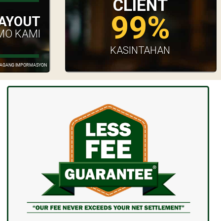
CLIENT
99%
AYOUT
MO KAMI
KASINTAHAN
GDAGANG IMPORMASYON