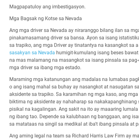
Magpapatuloy ang imbestigasyon.
Mga Bagsak ng Kotse sa Nevada
Ang mga driver sa Nevada ay niraranggo bilang ilan sa mg
pinakamasamang driver sa bansa. Ayon sa isang istatistika
sa trapiko, ang mga Driver ay tinatantya na kasangkot sa 
sasakyan sa Nevada
humigit-kumulang isang beses bawat 
na mas malamang na masangkot sa isang pinsala sa pag-
mga driver sa ibang mga estado.
Maraming mga katanungan ang madalas na lumabas pagk
o ang isang mahal sa buhay ay nasangkot at nasugatan s
aksidente sa trapiko. Sa karamihan ng mga kaso, ang mg
biktima ng aksidente ay nahaharap sa nakakapanghinang s
pisikal na kagalingan. Ang sakit na ito ay maaaring luma
ng ibang tao. Depende sa kalubhaan ng banggaan, ang is
sa matataas na singil sa medikal at iba't ibang pinsala at 
Ang aming legal na team sa Richard Harris Law Firm ay