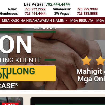
Las Vegas:
702.444.4444
Reno:
775.222.2222
Summerlin:
725.999.9999
Henderson:
725.444.4444
SW Vegas:
725.888.8888
MGA KASO NA HINAHAWAKAN NAMIN
MGA RESULTA
MGA
MULA 1980
YON
TING KLIENTE
 TULONG
Mahigit 
ON
Mga Onl
CASE
®