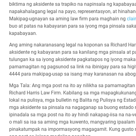
biktima ng aksidente sa trapiko na napinsala ng kapabay
napakahalagang legal na payo, representasyon, at hinahan
Makipag-ugnayan sa aming law firm para maghain ng
clai
buo at patas na kabayaran para sa iyong mga pinsala saka
kapabayaan.
Ang aming nakaranasang legal na koponan sa Richard Har
aksidente ng kabayaran para sa kanilang mga pinsala at p
tulungan ka sa iyong aksidente pagkatapos ng iyong maka
pamamagitan ng pagsunod sa link na ibinigay para sa hig
4444 para makipag-usap sa isang may karanasan na aboga
Mga Tala:
Ang mga post na ito ay nilikha sa pamamagit
Richard Harris Law Firm. Kabilang sa mga mapagkukunang it
lokal na pulisya, mga bulletin ng Balita ng Pulisya ng Est
mga aksidente sa pinsala na nagaganap sa buong estado 
ipinadala sa mga post na ito ay hindi nakapag-iisa na n
o mali sa isa sa aming mga kuwento, mangyaring ipaalam 
pinakatumpak na impormasyong magagamit. Kung gusto mon