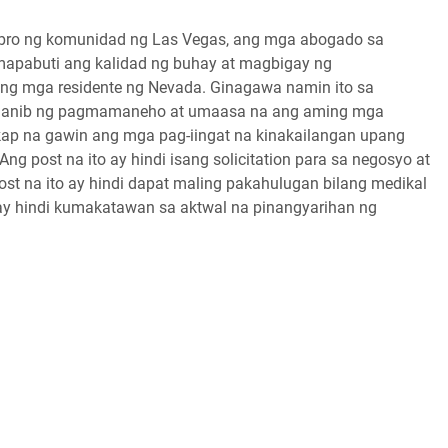
embro ng komunidad ng Las Vegas, ang mga abogado sa
mapabuti ang kalidad ng buhay at magbigay ng
 ng mga residente ng Nevada. Ginagawa namin ito sa
nganib ng pagmamaneho at umaasa na ang aming mga
ap na gawin ang mga pag-iingat na kinakailangan upang
 post na ito ay hindi isang solicitation para sa negosyo at
st na ito ay hindi dapat maling pakahulugan bilang medikal
 ay hindi kumakatawan sa aktwal na pinangyarihan ng