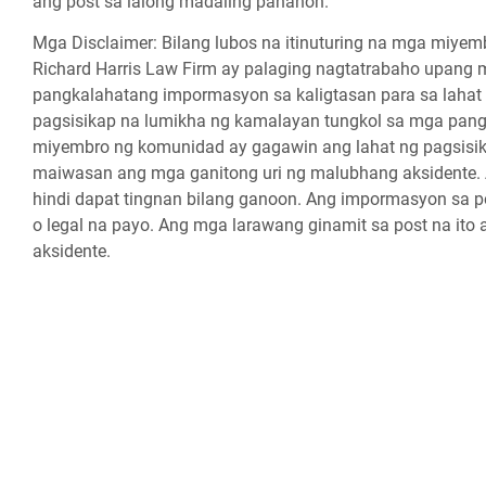
ang post sa lalong madaling panahon.
Mga Disclaimer:
Bilang lubos na itinuturing na mga miy
Richard Harris Law Firm ay palaging nagtatrabaho upang 
pangkalahatang impormasyon sa kaligtasan para sa lahat
pagsisikap na lumikha ng kamalayan tungkol sa mga pa
miyembro ng komunidad ay gagawin ang lahat ng pagsisik
maiwasan ang mga ganitong uri ng malubhang aksidente. Ang
hindi dapat tingnan bilang ganoon. Ang impormasyon sa po
o legal na payo. Ang mga larawang ginamit sa post na ito
aksidente.