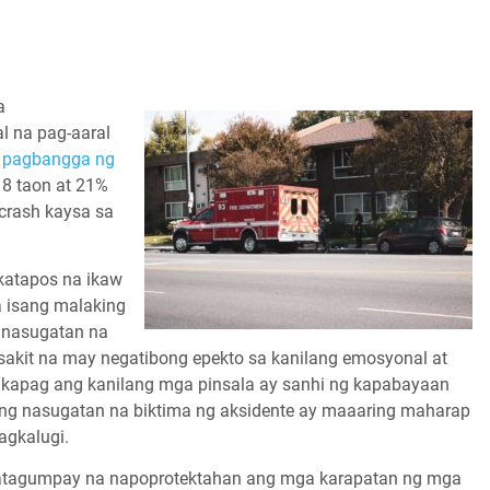
a
l na pag-aaral
a
pagbangga ng
8 taon at 21%
crash kaysa sa
atapos na ikaw
a isang malaking
a nasugatan na
akit na may negatibong epekto sa kanilang emosyonal at
la kapag ang kanilang mga pinsala ay sanhi ng kapabayaan
ang nasugatan na biktima ng aksidente ay maaaring maharap
pagkalugi.
 matagumpay na napoprotektahan ang mga karapatan ng mga