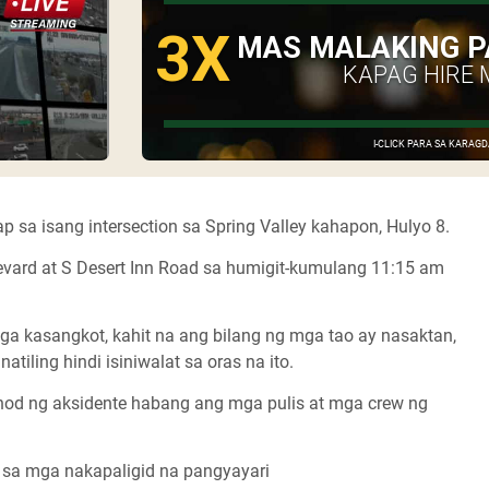
3X
MAS MALAKING P
KAPAG HIRE 
I-CLICK PARA SA KARA
p sa isang intersection sa Spring Valley kahapon, Hulyo 8.
evard at S Desert Inn Road sa humigit-kumulang 11:15 am
ga kasangkot, kahit na ang bilang ng mga tao ay nasaktan,
tiling hindi isiniwalat sa oras na ito.
unod ng aksidente habang ang mga pulis at mga crew ng
o sa mga nakapaligid na pangyayari