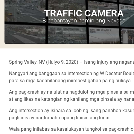
TRAFFIC CAMERA
Binabantayan namin ang Nevada
Spring Valley, NV (Hulyo 9, 2020) –
Isang injury ang nagana
Nangyari ang banggaan sa intersection ng W Decatur Boul
para sa mga kadahilanang iniimbestigahan pa ng pulisya.
Ang pag-crash ay naiulat na nagdulot ng mga pinsala sa m
at ang likas na katangian ng kanilang mga pinsala ay nanana
Ang intersection ay isinara sa loob ng isang panahon kas
paglilinis ay nagtrabaho upang linisin ang lugar.
Wala pang inilabas sa kasalukuyan tungkol sa pag-crash 