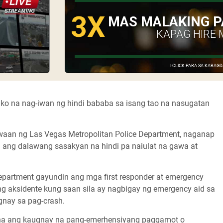
3X
MAS MALAKING P
KAPAG HIRE 
I-CLICK PARA SA KARA
piko na nag-iwan ng hindi bababa sa isang tao na nasugatan
waan ng Las Vegas Metropolitan Police Department, naganap
ng dalawang sasakyan na hindi pa naiulat na gawa at
epartment gayundin ang mga first responder at emergency
ng aksidente kung saan sila ay nagbigay ng emergency aid sa
gnay sa pag-crash.
 na ang kaugnay na pang-emerhensiyang paggamot o