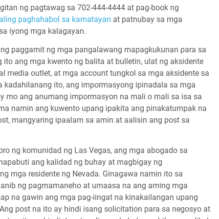
gitan ng pagtawag sa
702-444-4444
at pag-book ng
maling paghahabol sa kamatayan
at patnubay sa mga
sa iyong mga kalagayan.
an ng paggamit ng mga pangalawang mapagkukunan para sa
o ang mga kwento ng balita at bulletin, ulat ng aksidente
cial media outlet, at mga account tungkol sa mga aksidente sa
a kadahilanang ito, ang impormasyong ipinadala sa mga
ukoy mo ang anumang impormasyon na mali o mali sa isa sa
ama namin ang kuwento upang ipakita ang pinakatumpak na
t, mangyaring ipaalam sa amin at aalisin ang post sa
embro ng komunidad ng Las Vegas, ang mga abogado sa
mapabuti ang kalidad ng buhay at magbigay ng
 ng mga residente ng Nevada. Ginagawa namin ito sa
nganib ng pagmamaneho at umaasa na ang aming mga
ap na gawin ang mga pag-iingat na kinakailangan upang
 post na ito ay hindi isang solicitation para sa negosyo at