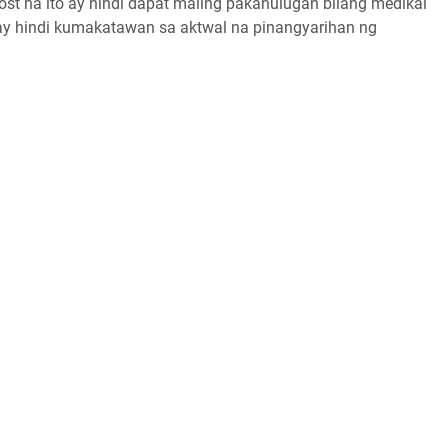
st na ito ay hindi dapat maling pakahulugan bilang medikal
 ay hindi kumakatawan sa aktwal na pinangyarihan ng