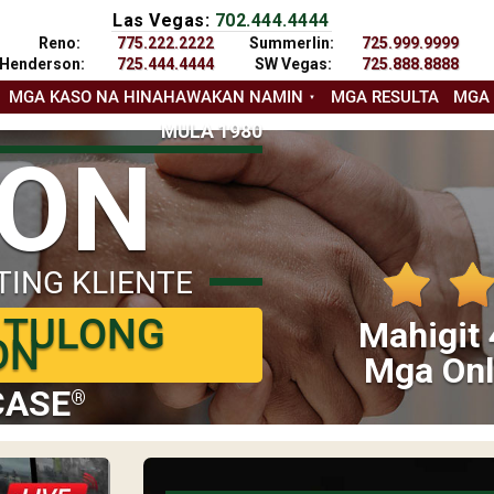
Las Vegas:
702.444.4444
Reno:
775.222.2222
Summerlin:
725.999.9999
Henderson:
725.444.4444
SW Vegas:
725.888.8888
MGA KASO NA HINAHAWAKAN NAMIN
MGA RESULTA
MGA
MULA 1980
YON
TING KLIENTE
 TULONG
Mahigit 
ON
Mga Onl
CASE
®