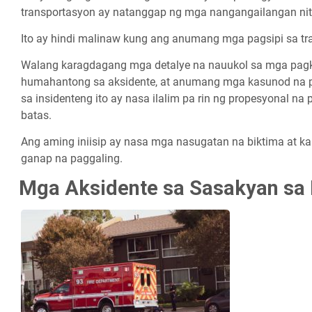
transportasyon ay natanggap ng mga nangangailangan nit
Ito ay hindi malinaw kung ang anumang mga pagsipi sa tr
Walang karagdagang mga detalye na nauukol sa mga pagk
humahantong sa aksidente, at anumang mga kasunod na pi
sa insidenteng ito ay nasa ilalim pa rin ng propesyonal n
batas.
Ang aming iniisip ay nasa mga nasugatan na biktima at k
ganap na paggaling.
Mga Aksidente sa Sasakyan sa