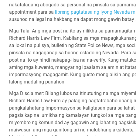
nakatalagang abogado sa personal na pinsala sa pamama
appointment para sa
libreng pagtatasa ng iyong Nevada 
susunod na legal na hakbang na dapat mong gawin batay 
Mga Tala:
Ang mga post na ito ay nilikha sa pamamagit
Richard Harris Law Firm. Kabilang sa mga mapagkukunang it
sa lokal na pulisya, bulletin ng State Police News, mga so
pinsala na nagaganap sa buong estado ng Nevada. Para s
post na ito ay hindi nakapag-iisa na na-verify. Kung mat
aming mga kuwento, mangyaring ipaalam sa amin at itat
impormasyong magagamit. Kung gusto mong alisin ang pos
lalong madaling panahon.
Mga Disclaimer:
Bilang lubos na itinuturing na mga miy
Richard Harris Law Firm ay palaging nagtatrabaho upang 
pangkalahatang impormasyon sa kaligtasan para sa lahat
pagsisikap na lumikha ng kamalayan tungkol sa mga pa
miyembro ng komunidad ay gagawin ang lahat ng pagsisik
maiwasan ang mga ganitong uri ng malubhang aksidente. Ang