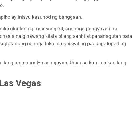
o.
apiko ay inisyu kasunod ng banggaan.
akakilanlan ng mga sangkot, ang mga pangyayari na
nsala na ginawang kilala bilang sanhi at pananagutan para
a pagtatanong ng mga lokal na opisyal ng pagpapatupad ng
anilang mga pamilya sa ngayon. Umaasa kami sa kanilang
 Las Vegas