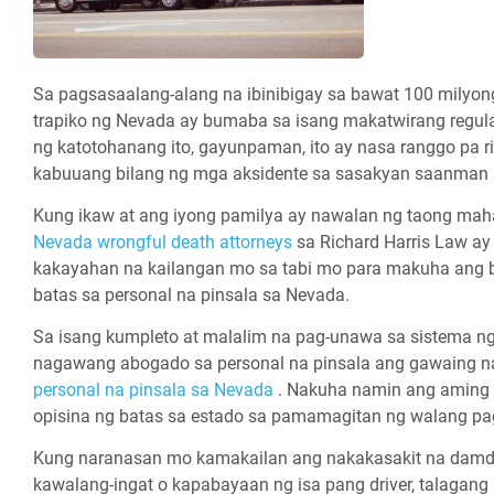
Sa pagsasaalang-alang na ibinibigay sa bawat 100 milyong
trapiko ng Nevada ay bumaba sa isang makatwirang regular
ng katotohanang ito, gayunpaman, ito ay nasa ranggo pa r
kabuuang bilang ng mga aksidente sa sasakyan saanman 
Kung ikaw at ang iyong pamilya ay nawalan ng taong mah
Nevada wrongful death attorneys
sa Richard Harris Law a
kakayahan na kailangan mo sa tabi mo para makuha ang 
batas sa personal na pinsala sa Nevada.
Sa isang kumpleto at malalim na pag-unawa sa sistema n
nagawang abogado sa personal na pinsala ang gawaing 
personal na pinsala sa Nevada
. Nakuha namin ang aming 
opisina ng batas sa estado sa pamamagitan ng walang pa
Kung naranasan mo kamakailan ang nakakasakit na damda
kawalang-ingat o kapabayaan ng isa pang driver, talagan