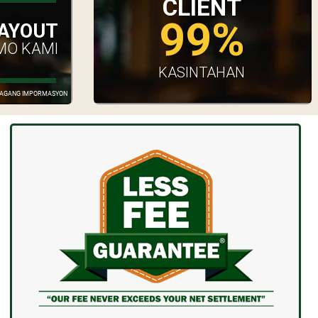
CLIENT
99%
AYOUT
MO KAMI
KASINTAHAN
GDAGANG IMPORMASYON