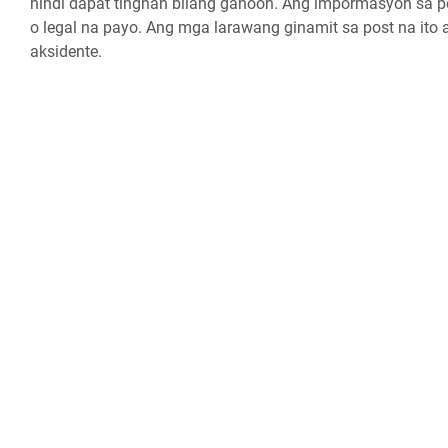
hindi dapat tingnan bilang ganoon. Ang impormasyon sa po
o legal na payo. Ang mga larawang ginamit sa post na ito
aksidente.