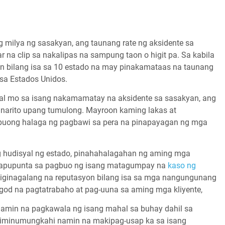
 milya ng sasakyan, ang taunang rate ng aksidente sa
 na clip sa nakalipas na sampung taon o higit pa. Sa kabila
in bilang isa sa 10 estado na may pinakamataas na taunang
sa Estados Unidos.
al mo sa isang nakamamatay na aksidente sa sasakyan, ang
y narito upang tumulong. Mayroon kaming lakas at
buong halaga ng pagbawi sa pera na pinapayagan ng mga
g hudisyal ng estado, pinahahalagahan ng aming mga
napupunta sa pagbuo ng isang matagumpay na
kaso ng
iginagalang na reputasyon bilang isa sa mga nangungunang
god na pagtatrabaho at pag-uuna sa aming mga kliyente,
min na pagkawala ng isang mahal sa buhay dahil sa
g iminumungkahi namin na makipag-usap ka sa isang