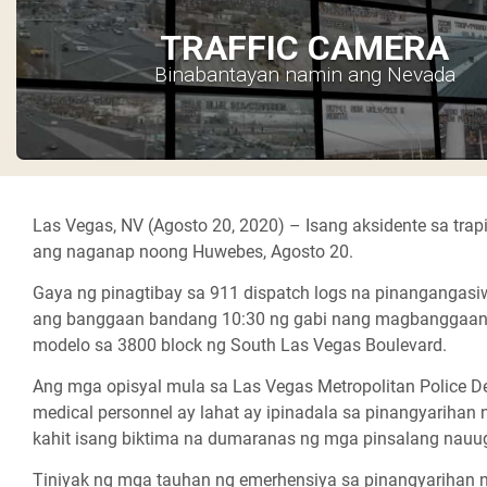
TRAFFIC CAMERA
Binabantayan namin ang Nevada
Las Vegas, NV (Agosto 20, 2020) –
Isang aksidente sa tra
ang naganap noong Huwebes, Agosto 20.
Gaya ng pinagtibay sa 911 dispatch logs na pinangangasi
ang banggaan bandang 10:30 ng gabi nang magbanggaan a
modelo sa 3800 block ng South Las Vegas Boulevard.
Ang mga opisyal mula sa Las Vegas Metropolitan Police D
medical personnel ay lahat ay ipinadala sa pinangyarihan 
kahit isang biktima na dumaranas ng mga pinsalang nauu
Tiniyak ng mga tauhan ng emerhensiya sa pinangyarihan