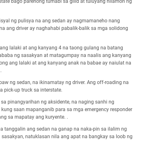
tate bago parehong tumabi sa gilid at tuluyang nilamon ng
isyal ng pulisya na ang sedan ay nagmamaneho nang
ang driver ay naghahabi pabalik-balik sa mga solidong
isang lalaki at ang kanyang 4 na taong gulang na batang
nakababa ng sasakyan at matagumpay na naalis ang kanyang
ong ang lalaki at ang kanyang anak na babae ay naiulat na
.
aw ng sedan, na ikinamatay ng driver. Ang off-roading na
 pick-up truck sa interstate.
sa pinangyarihan ng aksidente, na naging sanhi ng
ran kung saan mapanganib para sa mga emergency responder
g sa mapatay ang kuryente. .
 tanggalin ang sedan na ganap na naka-pin sa ilalim ng
sasakyan, natuklasan nila ang apat na bangkay sa loob ng