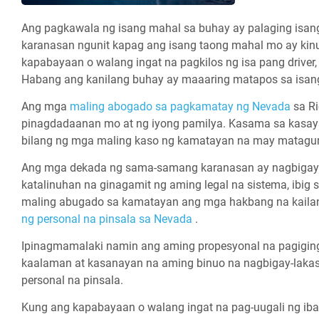
Ang pagkawala ng isang mahal sa buhay ay palaging is
karanasan ngunit kapag ang isang taong mahal mo ay kinu
kapabayaan o walang ingat na pagkilos ng isa pang drive
Habang ang kanilang buhay ay maaaring matapos sa isang i
Ang
mga
maling abogado sa pagkamatay ng Nevada
sa R
pinagdadaanan mo at ng iyong pamilya. Kasama sa kasa
bilang ng mga maling kaso ng kamatayan na may matagu
Ang mga dekada ng sama-samang karanasan ay nagbigay s
katalinuhan na ginagamit ng aming legal na sistema, ibig 
maling abugado sa kamatayan ang mga hakbang na kail
ng personal na pinsala sa Nevada
.
Ipinagmamalaki namin ang aming propesyonal na pagigin
kaalaman at kasanayan na aming binuo na nagbigay-lakas
personal na pinsala.
Kung ang kapabayaan o walang ingat na pag-uugali ng ib