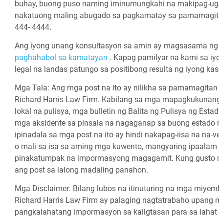
buhay, buong puso naming iminumungkahi na makipag-ugn
nakatuong maling abugado sa pagkamatay sa pamamagit
444- 4444.
Ang iyong unang konsultasyon sa amin ay magsasama ng
paghahabol sa kamatayan
. Kapag pamilyar na kami sa 
legal na landas patungo sa positibong resulta ng iyong kas
Mga Tala:
Ang mga post na ito ay nilikha sa pamamagit
Richard Harris Law Firm. Kabilang sa mga mapagkukunang it
lokal na pulisya, mga bulletin ng Balita ng Pulisya ng Est
mga aksidente sa pinsala na nagaganap sa buong estado 
ipinadala sa mga post na ito ay hindi nakapag-iisa na n
o mali sa isa sa aming mga kuwento, mangyaring ipaalam 
pinakatumpak na impormasyong magagamit. Kung gusto mon
ang post sa lalong madaling panahon.
Mga Disclaimer:
Bilang lubos na itinuturing na mga miy
Richard Harris Law Firm ay palaging nagtatrabaho upang 
pangkalahatang impormasyon sa kaligtasan para sa lahat