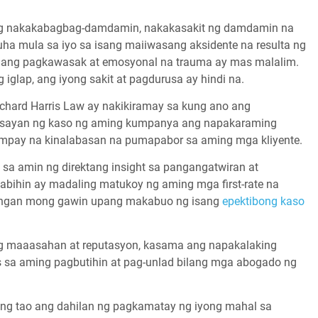
ang nakakabagbag-damdamin, nakakasakit ng damdamin na
ha mula sa iyo sa isang maiiwasang aksidente na resulta ng
r, ang pagkawasak at emosyonal na trauma ay mas malalim.
glap, ang iyong sakit at pagdurusa ay hindi na.
ichard Harris Law ay nakikiramay sa kung ano ang
ysayan ng kaso ng aming kumpanya ang napakaraming
mpay na kinalabasan na pumapabor sa aming mga kliyente.
a amin ng direktang insight sa pangangatwiran at
sabihin ay madaling matukoy ng aming mga first-rate na
angan mong gawin upang makabuo ng isang
epektibong kaso
g maaasahan at reputasyon, kasama ang napakalaking
 sa aming pagbutihin at pag-unlad bilang mga abogado ng
ang tao ang dahilan ng pagkamatay ng iyong mahal sa