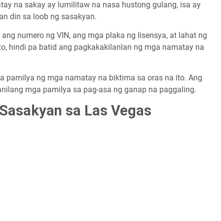
ay na sakay ay lumilitaw na nasa hustong gulang, isa ay
an din sa loob ng sasakyan.
 ang numero ng VIN, ang mga plaka ng lisensya, at lahat ng
ito, hindi pa batid ang pagkakakilanlan ng mga namatay na
 pamilya ng mga namatay na biktima sa oras na ito. Ang
anilang mga pamilya sa pag-asa ng ganap na paggaling.
Sasakyan sa Las Vegas