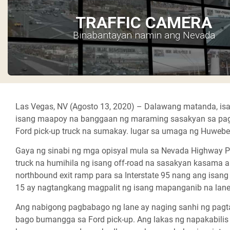
TRAFFIC CAMERA
Binabantayan namin ang Nevada
Las Vegas, NV (Agosto 13, 2020) –
Dalawang matanda, isa
isang maapoy na banggaan ng maraming sasakyan sa pagita
Ford pick-up truck na sumakay. lugar sa umaga ng Huwebes
Gaya ng sinabi ng mga opisyal mula sa Nevada Highway Pa
truck na humihila ng isang off-road na sasakyan kasama a
northbound exit ramp para sa Interstate 95 nang ang isang
15 ay nagtangkang magpalit ng isang mapanganib na lan
Ang nabigong pagbabago ng lane ay naging sanhi ng pagta
bago bumangga sa Ford pick-up. Ang lakas ng napakabilis