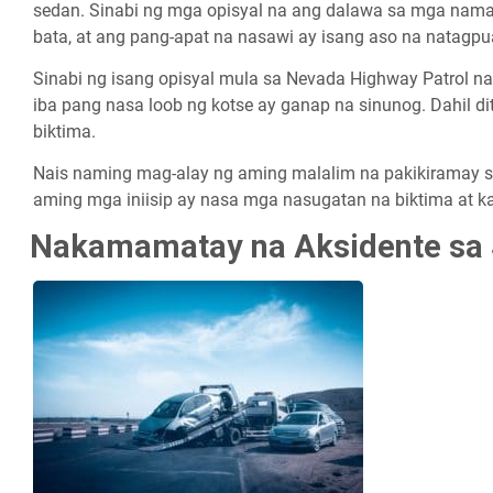
sedan. Sinabi ng mga opisyal na ang dalawa sa mga namat
bata, at ang pang-apat na nasawi ay isang aso na natagpu
Sinabi ng isang opisyal mula sa Nevada Highway Patrol na
iba pang nasa loob ng kotse ay ganap na sinunog. Dahil d
biktima.
Nais naming mag-alay ng aming malalim na pakikiramay sa
aming mga iniisip ay nasa mga nasugatan na biktima at k
Nakamamatay na Aksidente sa 