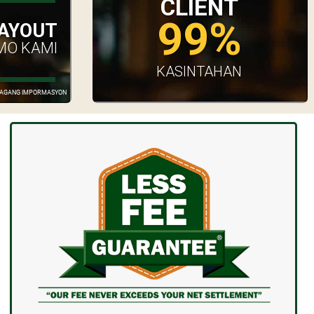
CLIENT
99%
AYOUT
MO KAMI
KASINTAHAN
GDAGANG IMPORMASYON