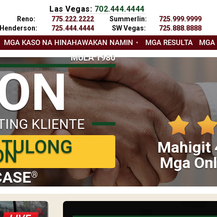
Las Vegas:
702.444.4444
Reno:
775.222.2222
Summerlin:
725.999.9999
Henderson:
725.444.4444
SW Vegas:
725.888.8888
MGA KASO NA HINAHAWAKAN NAMIN
MGA RESULTA
MGA
MULA 1980
YON
TING KLIENTE
 TULONG
Mahigit 
ON
Mga Onl
CASE
®