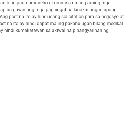
nganib ng pagmamaneho at umaasa na ang aming mga
ap na gawin ang mga pag-iingat na kinakailangan upang
 post na ito ay hindi isang solicitation para sa negosyo at
st na ito ay hindi dapat maling pakahulugan bilang medikal
 ay hindi kumakatawan sa aktwal na pinangyarihan ng