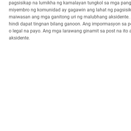
pagsisikap na lumikha ng kamalayan tungkol sa mga pa
miyembro ng komunidad ay gagawin ang lahat ng pagsisik
maiwasan ang mga ganitong uri ng malubhang aksidente. Ang
hindi dapat tingnan bilang ganoon. Ang impormasyon sa po
o legal na payo. Ang mga larawang ginamit sa post na ito
aksidente.