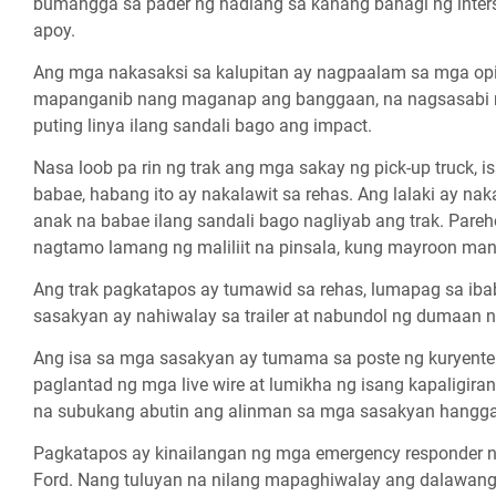
bumangga sa pader ng hadlang sa kanang bahagi ng inters
apoy.
Ang mga nakasaksi sa kalupitan ay nagpaalam sa mga op
mapanganib nang maganap ang banggaan, na nagsasabi na 
puting linya ilang sandali bago ang impact.
Nasa loob pa rin ng trak ang mga sakay ng pick-up truck, 
babae, habang ito ay nakalawit sa rehas. Ang lalaki ay 
anak na babae ilang sandali bago nagliyab ang trak. Pareh
nagtamo lamang ng maliliit na pinsala, kung mayroon man
Ang trak pagkatapos ay tumawid sa rehas, lumapag sa ibab
sasakyan ay nahiwalay sa trailer at nabundol ng dumaan na
Ang isa sa mga sasakyan ay tumama sa poste ng kuryente 
paglantad ng mga live wire at lumikha ng isang kapaligi
na subukang abutin ang alinman sa mga sasakyan hanggan
Pagkatapos ay kinailangan ng mga emergency responder na
Ford. Nang tuluyan na nilang mapaghiwalay ang dalawang 