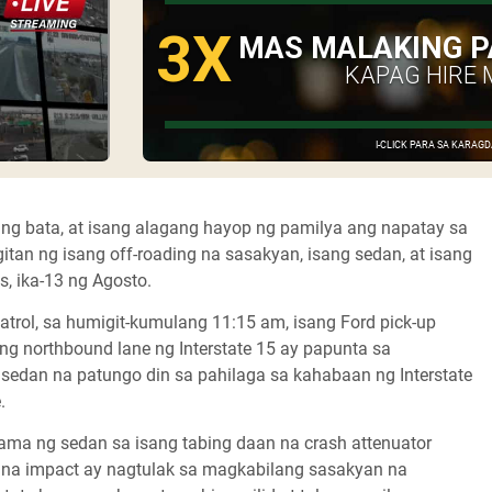
3X
MAS MALAKING P
KAPAG HIRE 
I-CLICK PARA SA KARA
ng bata, at isang alagang hayop ng pamilya ang napatay sa
n ng isang off-roading na sasakyan, isang sedan, at isang
, ika-13 ng Agosto.
trol, sa humigit-kumulang 11:15 am, isang Ford pick-up
ng northbound lane ng Interstate 15 ay papunta sa
 sedan na patungo din sa pahilaga sa kahabaan ng Interstate
e.
ma ng sedan sa isang tabing daan na crash attenuator
 na impact ay nagtulak sa magkabilang sasakyan na