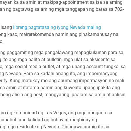
ayan ka sa amin at makipag-appointment sa isa sa aming
an ng pagtawag sa aming mga tanggapan ng batas sa
702-
 isang
libreng pagtatasa ng iyong Nevada maling
iyong kaso, mairerekomenda namin ang pinakamahusay na
o.
an ng paggamit ng mga pangalawang mapagkukunan para sa
o ang mga balita at bulletin, mga ulat sa aksidente sa
ado, mga social media outlet, at mga unang account tungkol sa
ng Nevada. Para sa kadahilanang ito, ang impormasyong
a-verify. Kung matukoy mo ang anumang impormasyon na mali
sa amin at itatama namin ang kuwento upang ipakita ang
g alisin ang post, mangyaring ipaalam sa amin at aalisin
embro ng komunidad ng Las Vegas, ang mga abogado sa
mapabuti ang kalidad ng buhay at magbigay ng
 ng mga residente ng Nevada. Ginagawa namin ito sa