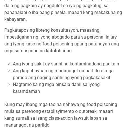
dala ng pagkain ay nagdulot sa iyo ng pagkalugi sa
pananalapi o iba pang pinsala, maaari kang makakuha ng
kabayaran.
Pagkatapos ng libreng konsultasyon, maaaring
imbestigahan ng iyong abogado para sa personal injury
ang iyong kaso ng food poisoning upang patunayan ang
mga sumusunod na katotohanan:
Ang iyong sakit ay sanhi ng kontaminadong pagkain
Ang kapabayaan ng mananagot na partido o mga
partido ang naging sanhi ng iyong pagkakasakit
Nagtamo ka ng mga pinsala dahil sa iyong
karamdaman
Kung may ibang mga tao na nahawa ng food poisoning
mula sa parehong establisyimento o outbreak, maaari
kang sumali sa isang class-action lawsuit laban sa
mananagot na partido.