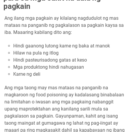
pagkain
Ang ilang mga pagkain ay kilalang nagdudulot ng mas
mataas na panganib ng pagkalason sa pagkain kaysa sa
iba. Maaaring kabilang dito ang:
Hindi gaanong lutong karne ng baka at manok
Hilaw na pula ng itlog
Hindi pasteurisadong gatas at keso
Mga produktong hindi nahugasan
Karne ng deli
Ang mga taong may mas mataas na panganib na
magkaroon ng food poisoning ay kadalasang binabalaan
na limitahan o iwasan ang mga pagkaing nabanggit
upang maprotektahan ang kanilang sarili mula sa
pagkalason sa pagkain. Gayunpaman, kahit ang isang
taong maingat at gumagawa ng lahat ng pag-iingat ay
maaari pa ring magkasakit dahil sa kapabayaan ng ibang