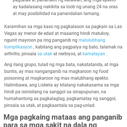
ay kadalasang nakikita sa loob ng unang 24 na oras
at may posibilidad na panandalian lamang.
Karamihan sa mga kaso ng pagkalason sa pagkain sa Las
Vegas ay menor de edad at maaaring hindi matukoy,
ngunit mayroon pa ring panganib ng
malulubhang
komplikasyon
, kabilang ang pagpalya ng bato, talamak na
arthritis, pinsala
sa utak
at nerbiyos, at
kamatayan
.
Ang ilang grupo, tulad ng mga bata, nakatatanda, at mga
buntis, ay mas nanganganib na magkaroon ng food
poisoning at magkaroon ng mas malubhang epekto.
Halimbawa, ang Listeria ay kilalang nakakasama sa mga
hindi pa isinisilang na sanggol sa sinapupunan, na
humahantong sa pagkalaglag, pagkamatay ng sanggol,
pinsala sa utak, at pagkaantala sa pag-unlad.
Mga pagkaing mataas ang panganib
para sa mga sakit na dala ng