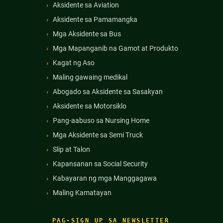
Aksidente sa Aviation
Aksidente sa Pamamangka
Mga Aksidente sa Bus
Mga Mapanganib na Gamot at Produkto
Kagat ng Aso
Maling gawaing medikal
Abogado sa Aksidente sa Sasakyan
Aksidente sa Motorsiklo
Pang-aabuso sa Nursing Home
Mga Aksidente sa Semi Truck
Slip at Talon
Kapansanan sa Social Security
Kabayaran ng mga Manggagawa
Maling Kamatayan
PAG-SIGN UP SA NEWSLETTER