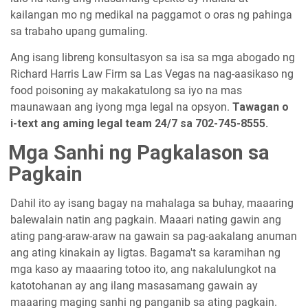
kailangan mo ng medikal na paggamot o oras ng pahinga
sa trabaho upang gumaling.
Ang isang libreng konsultasyon sa isa sa mga abogado ng
Richard Harris Law Firm sa Las Vegas na nag-aasikaso ng
food poisoning ay makakatulong sa iyo na mas
maunawaan ang iyong mga legal na opsyon.
Tawagan o
i-text ang aming legal team 24/7 sa 702-745-8555.
Mga Sanhi ng Pagkalason sa
Pagkain
Dahil ito ay isang bagay na mahalaga sa buhay, maaaring
balewalain natin ang pagkain. Maaari nating gawin ang
ating pang-araw-araw na gawain sa pag-aakalang anuman
ang ating kinakain ay ligtas. Bagama't sa karamihan ng
mga kaso ay maaaring totoo ito, ang nakalulungkot na
katotohanan ay ang ilang masasamang gawain ay
maaaring maging sanhi ng panganib sa ating pagkain.