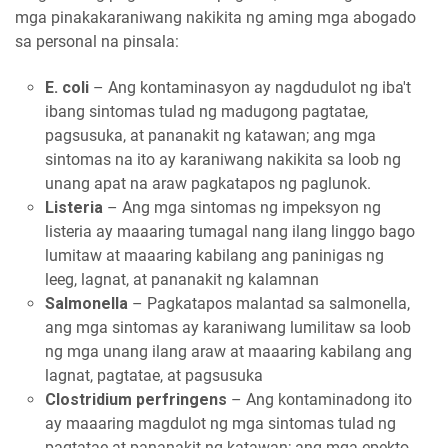
mga pinakakaraniwang nakikita ng aming mga abogado
sa personal na pinsala:
E. coli
– Ang kontaminasyon ay nagdudulot ng iba't
ibang sintomas tulad ng madugong pagtatae,
pagsusuka, at pananakit ng katawan; ang mga
sintomas na ito ay karaniwang nakikita sa loob ng
unang apat na araw pagkatapos ng paglunok.
Listeria
– Ang mga sintomas ng impeksyon ng
listeria ay maaaring tumagal nang ilang linggo bago
lumitaw at maaaring kabilang ang paninigas ng
leeg, lagnat, at pananakit ng kalamnan
Salmonella
– Pagkatapos malantad sa salmonella,
ang mga sintomas ay karaniwang lumilitaw sa loob
ng mga unang ilang araw at maaaring kabilang ang
lagnat, pagtatae, at pagsusuka
Clostridium perfringens
– Ang kontaminadong ito
ay maaaring magdulot ng mga sintomas tulad ng
pagtatae at pananakit ng katawan; ang mga epekto