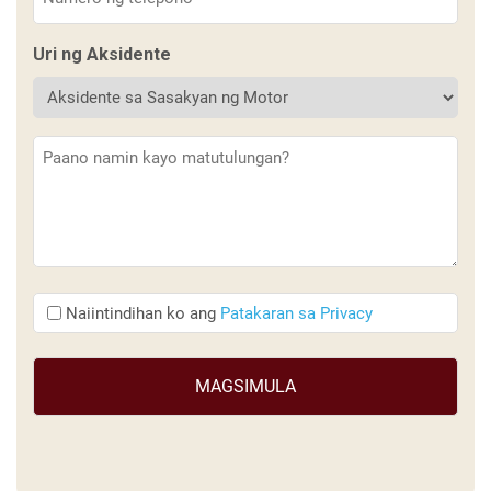
(Kinakailangan)
Uri ng Aksidente
Paglalarawan
(Kinakailangan)
Naiintindihan
Naiintindihan ko ang
Patakaran sa Privacy
ko
ang
(Kinakailangan)