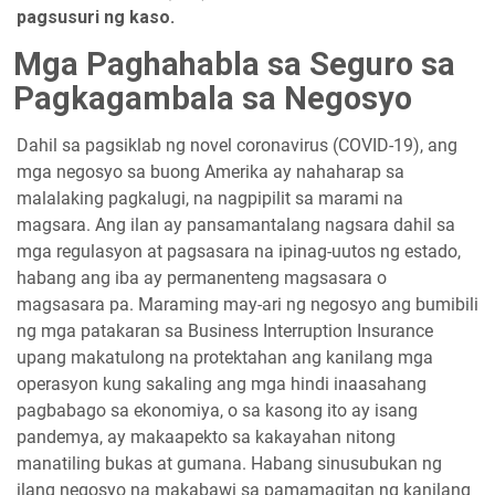
pagsusuri ng kaso.
Mga Paghahabla sa Seguro sa
Pagkagambala sa Negosyo
Dahil sa pagsiklab ng novel coronavirus (COVID-19), ang
mga negosyo sa buong Amerika ay nahaharap sa
malalaking pagkalugi, na nagpipilit sa marami na
magsara. Ang ilan ay pansamantalang nagsara dahil sa
mga regulasyon at pagsasara na ipinag-uutos ng estado,
habang ang iba ay permanenteng magsasara o
magsasara pa. Maraming may-ari ng negosyo ang bumibili
ng mga patakaran sa Business Interruption Insurance
upang makatulong na protektahan ang kanilang mga
operasyon kung sakaling ang mga hindi inaasahang
pagbabago sa ekonomiya, o sa kasong ito ay isang
pandemya, ay makaapekto sa kakayahan nitong
manatiling bukas at gumana. Habang sinusubukan ng
ilang negosyo na makabawi sa pamamagitan ng kanilang