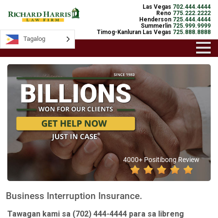
Las Vegas
702.444.4444
Reno
775.222.2222
Henderson
725.444.4444
Summerlin
725.999.9999
Timog-Kanluran Las Vegas
725.888.8888
Tagalog
4000+ Positibong Review
Business Interruption Insurance.
Tawagan kami sa
(702) 444-4444
para sa libreng