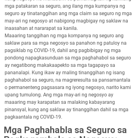
mga patakaran sa seguro, ang ilang mga kumpanya ng
seguro ay tinatanggihan ang mga claim sa seguro ng mga
may-ari ng negosyo at nabigong magbigay ng saklaw na
inaasahan at nararapat sa kanila.
Maaaring tanggihan ng mga kompanya ng seguro ang
saklaw para sa mga negosyo sa panahon ng patuloy na
pagsiklab ng COVID-19, dahil ang pagbibigay ng mga
pondong napagkasunduan sa mga paghahabol sa seguro
ay negatibong makakaapekto sa mga tagapayo sa
pananalapi. Kung ikaw ay maling tinanggihan ng isang
paghahabol sa seguro, na magreresulta sa pansamantala
o permanenteng pagsasara ng iyong negosyo, narito kami
upang tumulong. Ang mga may-ari ng negosyo ay
maaaring may karapatan sa malaking kabayarang
pinansyal, kung ang saklaw ay tinanggihan dahil sa mga
pagkaantala ng COVID-19.
Mga Paghahabla sa Seguro sa