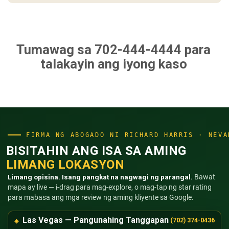
Tumawag sa 702-444-4444
para
talakayin ang iyong kaso
FIRMA NG ABOGADO NI RICHARD HARRIS · NEVA
BISITAHIN ANG ISA SA AMING
LIMANG LOKASYON
Limang opisina. Isang pangkat na nagwagi ng parangal.
Bawat
mapa ay live — i-drag para mag-explore, o mag-tap ng star rating
para mabasa ang mga review ng aming kliyente sa Google.
Las Vegas — Pangunahing Tanggapan
(702) 374-0436