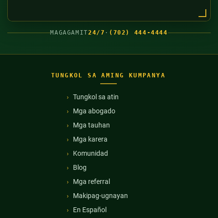
MAGAGAMIT
24/7
·
(702) 444-4444
TUNGKOL SA AMING KUMPANYA
Tungkol sa atin
Mga abogado
Mga tauhan
Mga karera
Komunidad
Blog
Mga referral
Makipag-ugnayan
En Español