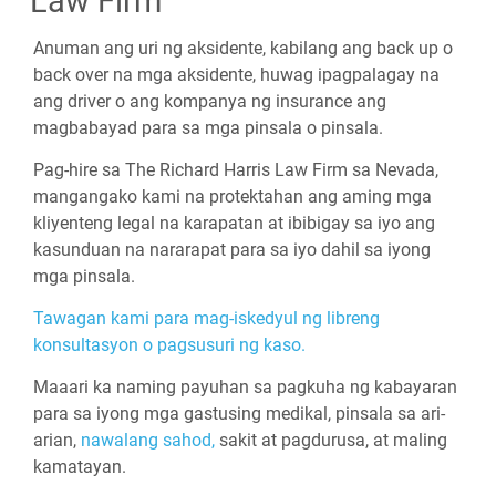
Law Firm
Anuman ang uri ng aksidente, kabilang ang back up o
back over na mga aksidente, huwag ipagpalagay na
ang driver o ang kompanya ng insurance ang
magbabayad para sa mga pinsala o pinsala.
Pag-hire sa The Richard Harris Law Firm sa Nevada,
mangangako kami na protektahan ang aming mga
kliyenteng legal na karapatan at ibibigay sa iyo ang
kasunduan na nararapat para sa iyo dahil sa iyong
mga pinsala.
Tawagan kami para mag-iskedyul ng libreng
konsultasyon o pagsusuri ng kaso.
Maaari ka naming payuhan sa pagkuha ng kabayaran
para sa iyong mga gastusing medikal, pinsala sa ari-
arian,
nawalang sahod,
sakit at pagdurusa, at maling
kamatayan.