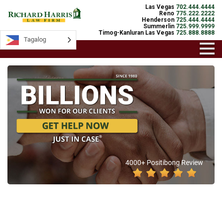
Las Vegas
702.444.4444
Reno
775.222.2222
Henderson
725.444.4444
Summerlin
725.999.9999
Timog-Kanluran Las Vegas
725.888.8888
Tagalog
4000+ Positibong Review