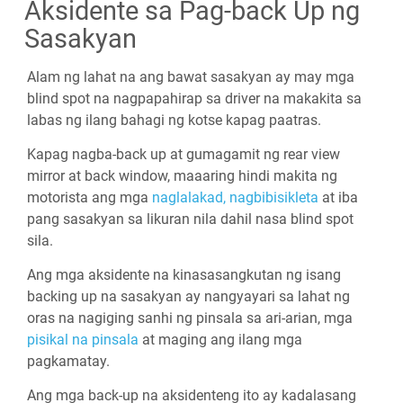
Aksidente sa Pag-back Up ng
Sasakyan
Alam ng lahat na ang bawat sasakyan ay may mga
blind spot na nagpapahirap sa driver na makakita sa
labas ng ilang bahagi ng kotse kapag paatras.
Kapag nagba-back up at gumagamit ng rear view
mirror at back window, maaaring hindi makita ng
motorista ang mga
naglalakad,
nagbibisikleta
at iba
pang sasakyan sa likuran nila dahil nasa blind spot
sila.
Ang mga aksidente na kinasasangkutan ng isang
backing up na sasakyan ay nangyayari sa lahat ng
oras na nagiging sanhi ng pinsala sa ari-arian, mga
pisikal na pinsala
at maging ang ilang mga
pagkamatay.
Ang mga back-up na aksidenteng ito ay kadalasang