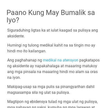
Paano Kung May Bumalik sa
Iyo?
Siguraduhing ligtas ka at iulat kaagad sa pulisya ang
aksidente.
Humingi ng tulong medikal kahit na sa tingin mo ay
hindi mo ito kailangan.
Ang paghahanap ng
medikal na atensyon
pagkatapos
ng aksidente ay napakahalaga at maaaring matukoy
ang mga pinsala na maaaring hindi mo alam sa oras
na iyon.
Makipag-usap sa mga pulis sa pinangyarihan dahil
magsasampa sila ng ulat sa pulisya.
Magtipon ng ebidensya tulad ng mga ulat ng pulisya,
mga pahayag ng saksi, kumuha ng mga larawan at