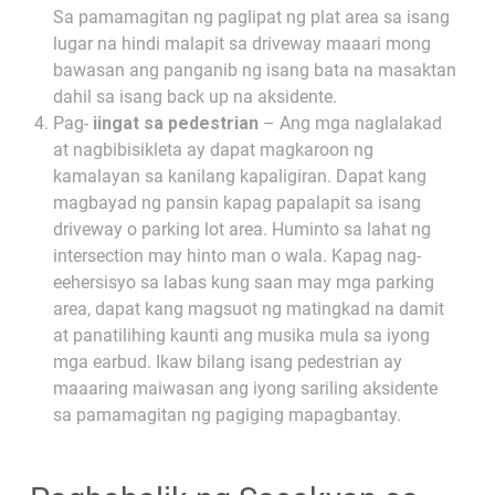
Sa pamamagitan ng paglipat ng plat area sa isang
lugar na hindi malapit sa driveway maaari mong
bawasan ang panganib ng isang bata na masaktan
dahil sa isang back up na aksidente.
Pag-
iingat sa pedestrian
– Ang mga naglalakad
at nagbibisikleta ay dapat magkaroon ng
kamalayan sa kanilang kapaligiran. Dapat kang
magbayad ng pansin kapag papalapit sa isang
driveway o parking lot area. Huminto sa lahat ng
intersection may hinto man o wala. Kapag nag-
eehersisyo sa labas kung saan may mga parking
area, dapat kang magsuot ng matingkad na damit
at panatilihing kaunti ang musika mula sa iyong
mga earbud. Ikaw bilang isang pedestrian ay
maaaring maiwasan ang iyong sariling aksidente
sa pamamagitan ng pagiging mapagbantay.