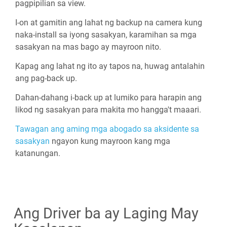
pagpipilian sa view.
I-on at gamitin ang lahat ng backup na camera kung
naka-install sa iyong sasakyan, karamihan sa mga
sasakyan na mas bago ay mayroon nito.
Kapag ang lahat ng ito ay tapos na, huwag antalahin
ang pag-back up.
Dahan-dahang i-back up at lumiko para harapin ang
likod ng sasakyan para makita mo hangga't maaari.
Tawagan ang aming mga abogado sa aksidente sa
sasakyan
ngayon kung mayroon kang mga
katanungan.
Ang Driver ba ay Laging May