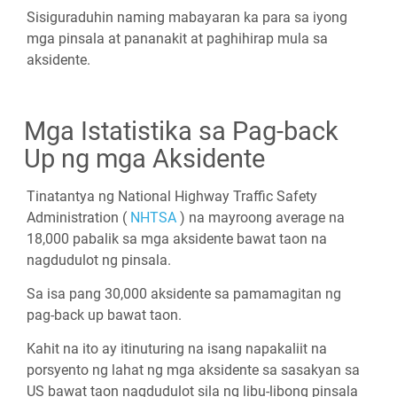
Sisiguraduhin naming mabayaran ka para sa iyong
mga pinsala at pananakit at paghihirap mula sa
aksidente.
Mga Istatistika sa Pag-back
Up ng mga Aksidente
Tinatantya ng National Highway Traffic Safety
Administration (
NHTSA
) na mayroong average na
18,000 pabalik sa mga aksidente bawat taon na
nagdudulot ng pinsala.
Sa isa pang 30,000 aksidente sa pamamagitan ng
pag-back up bawat taon.
Kahit na ito ay itinuturing na isang napakaliit na
porsyento ng lahat ng mga aksidente sa sasakyan sa
US bawat taon nagdudulot sila ng libu-libong pinsala