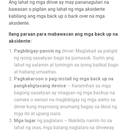
Ang lahat ng mga driver ay may pananagutan na
bawasan o pigilan ang lahat ng mga aksidente
kabilang ang mga back up o back over na mga
aksidente.
Ilang paraan para mabawasan ang mga back up na
aksidente:
Pagbibigay-pansin ng
driver- Maglakad sa paligid
ng iyong sasakyan bago ka pumasok. Suriin ang
lahat ng salamin at tumingin sa iyong balikat bago
at habang umaatras.
Pagkakaroon o pag-install ng mga back up na
pangkaligtasang device
– Karamihan sa mga
bagong sasakyan ay nilagyan ng mga backup na
camera o sensor na magbibigay ng mga alerto sa
driver kung mayroong anumang bagay sa likod ng
mga ito at upang isara.
Mga lugar
ng paglalaro – Nakikita namin ito sa
lahat ng oras, mga batang naglalaro sa driveway.