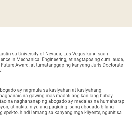
 Austin sa University of Nevada, Las Vegas kung saan
ence in Mechanical Engineering, at nagtapos ng cum laude,
 Future Award, at tumatanggap ng kanyang Juris Doctorate
w.
 abogado ay nagmula sa kasiyahan at kasiyahang
 pagnanais na gawing mas madali ang kanilang buhay.
 tao na naghahanap ng abogado ay madalas na humaharap
syon, at nakita niya ang pagiging isang abogado bilang
epekto, hindi lamang sa kanyang mga kliyente, ngunit sa