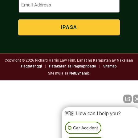
Address
(Kinakailangan)
Copyright © 2026
Richard Harris Law Firm. Lahat ng Karapatan ay Nakalaan
Pagtatanggi
|
Patakaran sa Pagkapribado
|
Sitemap
Site mula sa
NetDynamic
👋🏼 How can I help you?
Car Accident