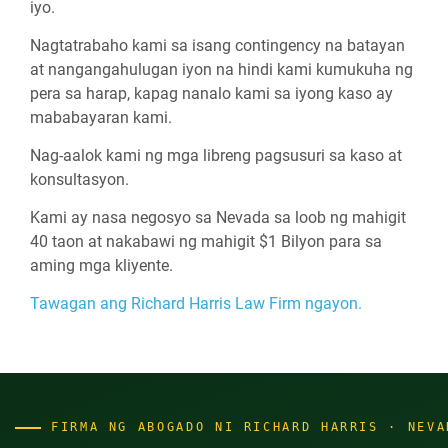
iyo.
Nagtatrabaho kami sa isang contingency na batayan
at nangangahulugan iyon na hindi kami kumukuha ng
pera sa harap, kapag nanalo kami sa iyong kaso ay
mababayaran kami.
Nag-aalok kami ng mga libreng pagsusuri sa kaso at
konsultasyon.
Kami ay nasa negosyo sa Nevada sa loob ng mahigit
40 taon at nakabawi ng mahigit $1 Bilyon para sa
aming mga kliyente.
Tawagan ang Richard Harris Law Firm ngayon.
FIRMA NG ABOGADO NI RICHARD HARRIS · NEVA