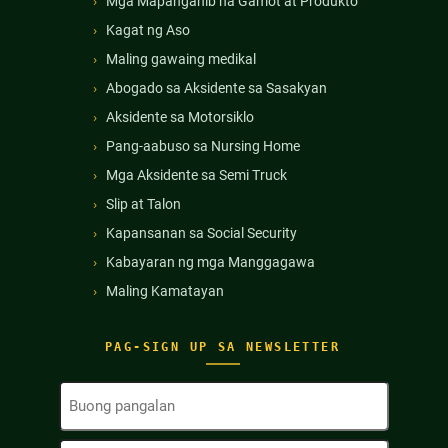
Mga Mapanganib na Gamot at Produkto
Kagat ng Aso
Maling gawaing medikal
Abogado sa Aksidente sa Sasakyan
Aksidente sa Motorsiklo
Pang-aabuso sa Nursing Home
Mga Aksidente sa Semi Truck
Slip at Talon
Kapansanan sa Social Security
Kabayaran ng mga Manggagawa
Maling Kamatayan
PAG-SIGN UP SA NEWSLETTER
Buong
Pangalan
(Kinakailangan)
Email