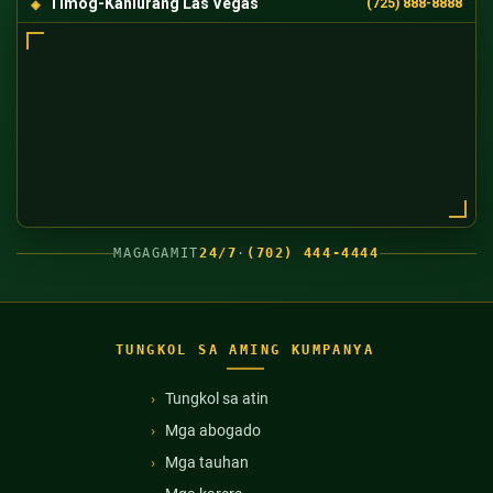
Timog-Kanlurang Las Vegas
(725) 888-8888
MAGAGAMIT
24/7
·
(702) 444-4444
TUNGKOL SA AMING KUMPANYA
Tungkol sa atin
Mga abogado
Mga tauhan