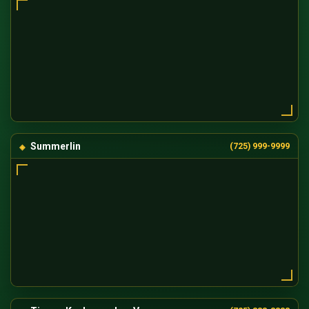
Summerlin
(725) 999-9999