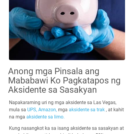
Anong mga Pinsala ang
Mababawi Ko Pagkatapos ng
Aksidente sa Sasakyan
Napakaraming uri ng mga aksidente sa Las Vegas,
mula sa
UPS,
Amazon,
mga
aksidente sa trak
, at kahit
na mga
aksidente sa limo.
Kung nasangkot ka sa isang aksidente sa sasakyan at