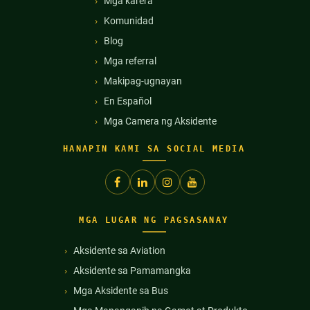
Mga karera
Komunidad
Blog
Mga referral
Makipag-ugnayan
En Español
Mga Camera ng Aksidente
HANAPIN KAMI SA SOCIAL MEDIA
MGA LUGAR NG PAGSASANAY
Aksidente sa Aviation
Aksidente sa Pamamangka
Mga Aksidente sa Bus