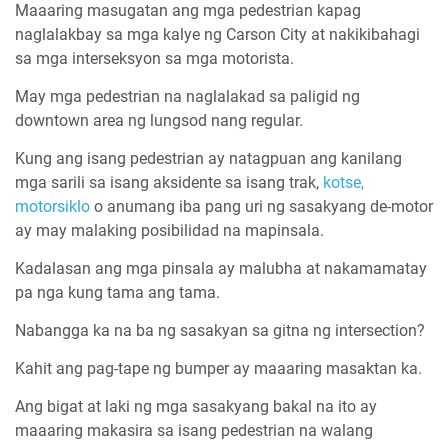
Maaaring masugatan ang mga pedestrian kapag
naglalakbay sa mga kalye ng Carson City at nakikibahagi
sa mga interseksyon sa mga motorista.
May mga pedestrian na naglalakad sa paligid ng
downtown area ng lungsod nang regular.
Kung ang isang pedestrian ay natagpuan ang kanilang
mga sarili sa isang aksidente sa isang trak,
kotse,
motorsiklo
o anumang iba pang uri ng sasakyang de-motor
ay may malaking posibilidad na mapinsala.
Kadalasan ang mga pinsala ay malubha at nakamamatay
pa nga kung tama ang tama.
Nabangga ka na ba ng sasakyan sa gitna ng intersection?
Kahit ang pag-tape ng bumper ay maaaring masaktan ka.
Ang bigat at laki ng mga sasakyang bakal na ito ay
maaaring makasira sa isang pedestrian na walang