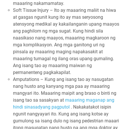
maaaring nakamamatay.
Soft Tissue Injury – Ito ay maaaring maliit na hiwa
at gasgas ngunit kung ito ay mas seryosong
atensyong medikal ay kakailanganin upang maayos
ang paghilom ng mga sugat. Kung hindi sila
naasikaso nang maayos, maaaring magkaroon ng
mga komplikasyon. Ang mga ganitong uri ng
pinsala ay maaaring maging napakasakit at
maaaring tumagal ng ilang oras upang gumaling.
Ang isang tao ay maaaring maiwan ng
permanenteng pagkakapilat.
Amputations – Kung ang isang tao ay nasugatan
nang husto ang kanyang mga paa ay maaaring
mangyari ito. Maaaring maipit ang braso o binti ng
isang tao sa sasakyan at
maaaring maganap ang
hindi sinasadyang pagputol
. Nakakatakot isipin
ngunit nangyayari ito. Kung ang isang kotse ay
gumulong sa isang dulo ng isang pedestrian maaari
itong masugatan nang husto na ang mga doktor ay