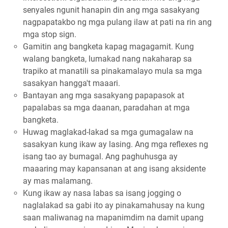
senyales ngunit hanapin din ang mga sasakyang
nagpapatakbo ng mga pulang ilaw at pati na rin ang
mga stop sign.
Gamitin ang bangketa kapag magagamit. Kung
walang bangketa, lumakad nang nakaharap sa
trapiko at manatili sa pinakamalayo mula sa mga
sasakyan hangga't maaari.
Bantayan ang mga sasakyang papapasok at
papalabas sa mga daanan, paradahan at mga
bangketa.
Huwag maglakad-lakad sa mga gumagalaw na
sasakyan kung ikaw ay lasing. Ang mga reflexes ng
isang tao ay bumagal. Ang paghuhusga ay
maaaring may kapansanan at ang isang aksidente
ay mas malamang.
Kung ikaw ay nasa labas sa isang jogging o
naglalakad sa gabi ito ay pinakamahusay na kung
saan maliwanag na mapanimdim na damit upang