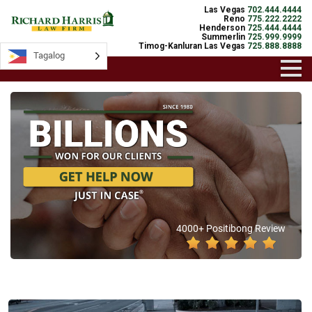
Las Vegas
702.444.4444
Reno
775.222.2222
Henderson
725.444.4444
Summerlin
725.999.9999
Timog-Kanluran Las Vegas
725.888.8888
Tagalog
4000+ Positibong Review