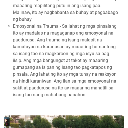
maaaring mapilitang putulin ang isang paa.
Malinaw, ito ay nagbabanta sa buhay at pagbabago
ng buhay.
Emosyonal na Trauma - Sa lahat ng mga pinsalang
ito ay madalas na magaganap ang emosyonal na
pagdurusa. Ang trauma ng isang malapit na
kamatayan na karanasan ay maaaring humantong
sa isang tao na magkaroon ng mga isyu sa pag-
iisip. Ang mga bangungot at takot ay maaaring
gumapang sa isipan ng isang tao pagkatapos ng
pinsala. Ang lahat ng ito ay mga tunay na reaksyon
na hindi karaniwan. Ang ilan sa mga emosyonal na
sakit at pagdurusa na ito ay maaaring manatili sa
isang tao nang mahabang panahon.