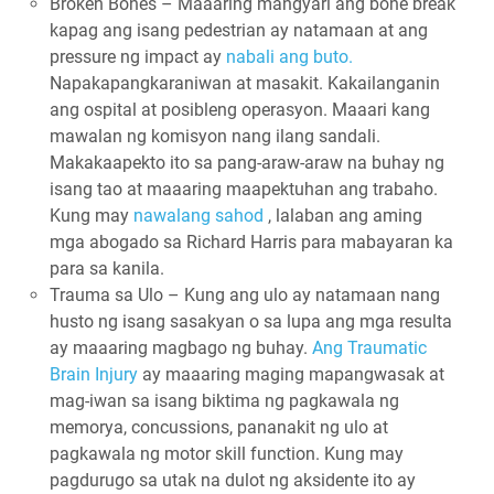
Broken Bones – Maaaring mangyari ang bone break
kapag ang isang pedestrian ay natamaan at ang
pressure ng impact ay
nabali ang buto.
Napakapangkaraniwan at masakit. Kakailanganin
ang ospital at posibleng operasyon. Maaari kang
mawalan ng komisyon nang ilang sandali.
Makakaapekto ito sa pang-araw-araw na buhay ng
isang tao at maaaring maapektuhan ang trabaho.
Kung may
nawalang sahod
, lalaban ang aming
mga abogado sa Richard Harris para mabayaran ka
para sa kanila.
Trauma sa Ulo – Kung ang ulo ay natamaan nang
husto ng isang sasakyan o sa lupa ang mga resulta
ay maaaring magbago ng buhay.
Ang Traumatic
Brain Injury
ay maaaring maging mapangwasak at
mag-iwan sa isang biktima ng pagkawala ng
memorya, concussions, pananakit ng ulo at
pagkawala ng motor skill function. Kung may
pagdurugo sa utak na dulot ng aksidente ito ay