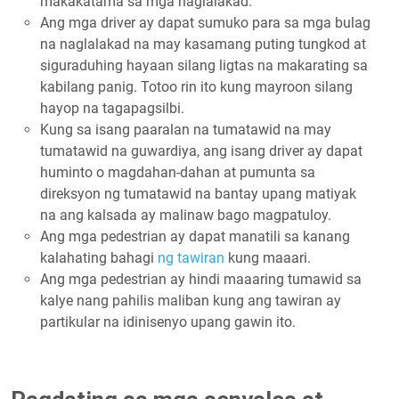
makakatama sa mga naglalakad.
Ang mga driver ay dapat sumuko para sa mga bulag
na naglalakad na may kasamang puting tungkod at
siguraduhing hayaan silang ligtas na makarating sa
kabilang panig. Totoo rin ito kung mayroon silang
hayop na tagapagsilbi.
Kung sa isang paaralan na tumatawid na may
tumatawid na guwardiya, ang isang driver ay dapat
huminto o magdahan-dahan at pumunta sa
direksyon ng tumatawid na bantay upang matiyak
na ang kalsada ay malinaw bago magpatuloy.
Ang mga pedestrian ay dapat manatili sa kanang
kalahating bahagi
ng tawiran
kung maaari.
Ang mga pedestrian ay hindi maaaring tumawid sa
kalye nang pahilis maliban kung ang tawiran ay
partikular na idinisenyo upang gawin ito.