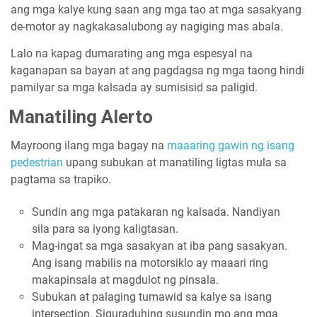
ang mga kalye kung saan ang mga tao at mga sasakyang
de-motor ay nagkakasalubong ay nagiging mas abala.
Lalo na kapag dumarating ang mga espesyal na
kaganapan sa bayan at ang pagdagsa ng mga taong hindi
pamilyar sa mga kalsada ay sumisisid sa paligid.
Manatiling Alerto
Mayroong ilang mga bagay na
maaaring gawin ng isang
pedestrian
upang subukan at manatiling ligtas mula sa
pagtama sa trapiko.
Sundin ang mga patakaran ng kalsada. Nandiyan
sila para sa iyong kaligtasan.
Mag-ingat sa mga sasakyan at iba pang sasakyan.
Ang isang mabilis na motorsiklo ay maaari ring
makapinsala at magdulot ng pinsala.
Subukan at palaging tumawid sa kalye sa isang
intersection. Siguraduhing susundin mo ang mga