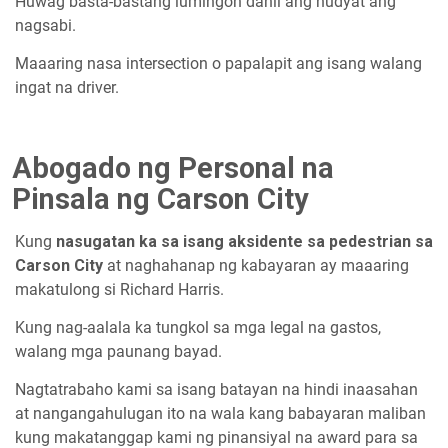
Huwag basta-bastang lumingon dahil ang hudyat ang
nagsabi.
Maaaring nasa intersection o papalapit ang isang walang
ingat na driver.
Abogado ng Personal na
Pinsala ng Carson City
Kung
nasugatan ka sa isang aksidente sa pedestrian sa
Carson City
at naghahanap ng kabayaran ay maaaring
makatulong si Richard Harris.
Kung nag-aalala ka tungkol sa mga legal na gastos,
walang mga paunang bayad.
Nagtatrabaho kami sa isang batayan na hindi inaasahan
at nangangahulugan ito na wala kang babayaran maliban
kung makatanggap kami ng pinansiyal na award para sa