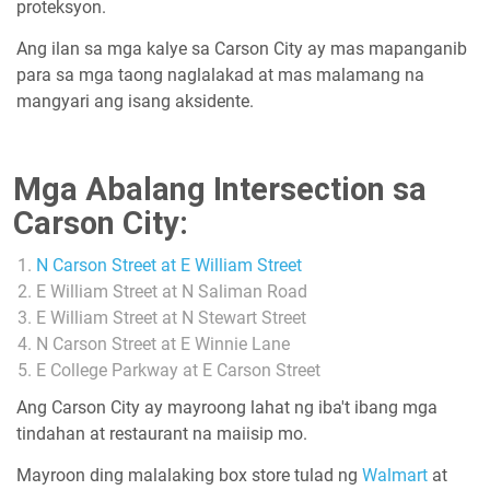
proteksyon.
Ang ilan sa mga kalye sa Carson City ay mas mapanganib
para sa mga taong naglalakad at mas malamang na
mangyari ang isang aksidente.
Mga Abalang Intersection sa
Carson City:
N Carson Street at E William Street
E William Street at N Saliman Road
E William Street at N Stewart Street
N Carson Street at E Winnie Lane
E College Parkway at E Carson Street
Ang Carson City ay mayroong lahat ng iba't ibang mga
tindahan at restaurant na maiisip mo.
Mayroon ding malalaking box store tulad ng
Walmart
at