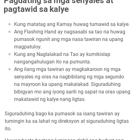
Pagdating sa mga senyales at
pagtawid sa kalye
Kung matatag ang Kamay huwag tumawid sa kalye.
Ang Flashing Hand ay nagsasabi sa tao na huwag
pumasok ngunit ang mga nasa tawiran na upang
magpatuloy.
Kung ang Naglalakad na Tao ay kumikislap
nangangahulugan ito na pumunta.
Ang ilang mga tawiran ay magkakaroon ng mga
senyales ng oras na nagbibilang ng mga segundo
na mayroon ka upang makalakad. Siguraduhing
bibigyan mo ang iyong sarili ng sapat na oras upang
makatawid ng kalye nang ligtas.
Siguraduhing bago ka pumasok sa isang tawiran ay
tumingin ka sa lahat ng direksyon at siguraduhing ligtas
ito.