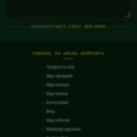
MAGAGAMIT
24/7
·
(702) 444-4444
TUNGKOL SA AMING KUMPANYA
Tungkol sa atin
Mga abogado
Mga tauhan
Mga karera
Komunidad
Blog
Mga referral
Makipag-ugnayan