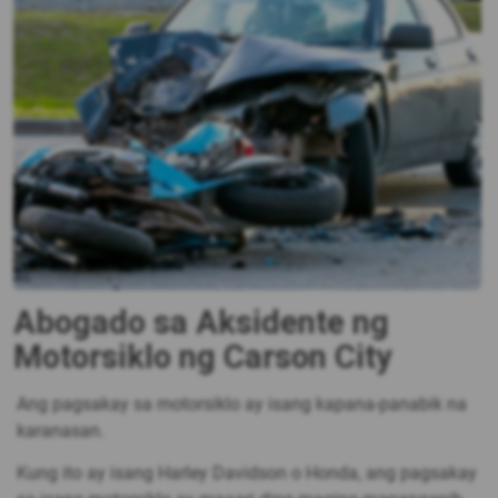
Abogado sa Aksidente ng
Motorsiklo ng Carson City
Ang pagsakay sa motorsiklo ay isang kapana-panabik na
karanasan.
Kung ito ay isang Harley Davidson o Honda, ang pagsakay