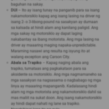
baguhan na sakay.
DUI
– Ito ay isang tunay na panganib para sa isang
nakamotorsiklo kapag ang isang lasing na driver ng
isang 2- o 3-libong-pound na sasakyan ay dumaan
sa kalsada at hindi alam ang kanilang paligid. Ang
mga sakay ng motorsiklo ay dapat laging
nakabantay sa ibang motorista. Ang mga lasing na
driver ay maaaring maging napaka-unpredictable.
Maraming nasawi ang resulta ng isyung ito at
walang exception ang Carson City.
Abala sa Trapiko
– Kapag naging abala ang
trapiko, tumataas ang pagkakataon para sa
aksidente sa motorsiklo. Ang mga nagmamaneho sa
mga sasakyan na nagsasama o nagbabago ng mga
linya ay maaaring mapanganib. Kadalasang hindi
alam ng mga motorista ang nakamotorsiklo dahil sa
mas maliit na sukat doon. Ang isang nakamotorsiklo
ay hindi dapat nahati ng lane sa trapiko.