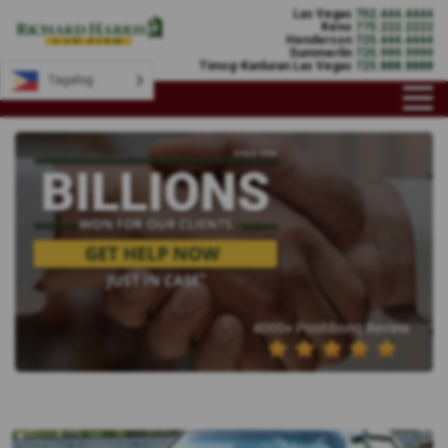
Las Vegas
702.444.4444
Reno
775.222.2222
Henderson
725.444.4444
Summerlin
725.999.9999
Timog-Kanluran Las Vegas
725.888.8888
Tagalog
4000+ Positibong Review