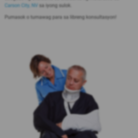
Carson City, NV
sa iyong sulok.
Pumasok o tumawag para sa libreng konsultasyon!