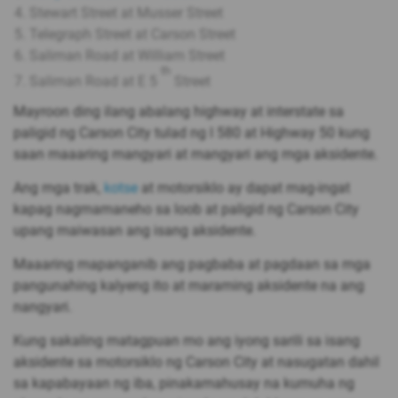
Stewart Street at Musser Street
Telegraph Street at Carson Street
Saliman Road at William Street
th
Saliman Road at E 5
Street
Mayroon ding ilang abalang highway at interstate sa
paligid ng Carson City tulad ng I 580 at Highway 50 kung
saan maaaring mangyari at mangyari ang mga aksidente.
Ang mga trak,
kotse
at motorsiklo ay dapat mag-ingat
kapag nagmamaneho sa loob at paligid ng Carson City
upang maiwasan ang isang aksidente.
Maaaring mapanganib ang pagbaba at pagdaan sa mga
pangunahing kalyeng ito at maraming aksidente na ang
nangyari.
Kung sakaling matagpuan mo ang iyong sarili sa isang
aksidente sa motorsiklo ng Carson City at nasugatan dahil
sa kapabayaan ng iba, pinakamahusay na kumuha ng