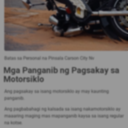
​Batas sa Personal na Pinsala Carson City Nv
Mga Panganib ng Pagsakay sa
Motorsiklo
Ang pagsakay sa isang motorsiklo ay may kaunting
panganib.
Ang pagbabahagi ng kalsada sa isang nakamotorsiklo ay
maaaring maging mas mapanganib kaysa sa isang regular
na kotse.