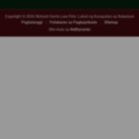
Copyright © 2026
Richard Harris Law Firm. Lahat ng Karapatan ay Nakalaan
Pagtatanggi
|
Patakaran sa Pagkapribado
|
Sitemap
Site mula sa
NetDynamic