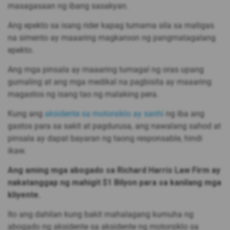
masagasaan ng ibang sasakyan.
Ang epekto sa isang rider kapag tumama sila sa matigas
na simento ay maaaring magkaroon ng pangmatagalang
epekto.
Ang mga pinsala ay maaaring tumagal ng oras upang
gumaling at ang mga medikal na pagbisita ay maaaring
magastos ng isang tao ng malaking pera.
Kung ang
aksidente sa motorsiklo ay sanhi
ng iba ang
gastos para sa sakit at pagdurusa, ang nawalang sahod at
pinsala ay dapat bayaran ng taong responsable, hindi
ikaw.
Ang aming mga abogado sa Richard Harris Law Firm ay
nakatanggap ng mahigit $1 Bilyon para sa kanilang mga
kliyente.
Ito ang dahilan kung bakit mahalagang kumuha ng
abogado ng aksidente sa aksidente ng motorsiklo sa