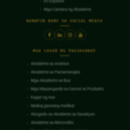
En Español
Mga Camera ng Aksidente
HANAPIN KAMI SA SOCIAL MEDIA
MGA LUGAR NG PAGSASANAY
Aksidente sa Aviation
Aksidente sa Pamamangka
Mga Aksidente sa Bus
Mga Mapanganib na Gamot at Produkto
Kagat ng Aso
Maling gawaing medikal
Abogado sa Aksidente sa Sasakyan
Aksidente sa Motorsiklo