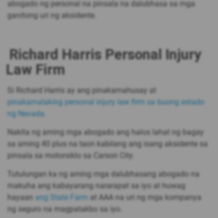
abogado ng personal na pinsala na dalubhasa sa mga
ganitong uri ng aksidente.
Richard Harris Personal Injury
Law Firm
Si Richard Harris ay ang pinakamahusay at
pinakamalaking personal injury law firm sa buong estado
ng Nevada.
Nakita ng aming mga abogado ang halos lahat ng bagay
sa aming 40 plus na taon kabilang ang isang aksidente sa
pinsala sa motorsiklo sa Carson City.
Tutulungan ka ng aming mga dalubhasang abogado na
makuha ang kabayarang nararapat sa iyo at huwag
hayaan
ang State Farm
at AAA na uri ng mga kompanya
ng seguro na magpatakbo sa iyo.