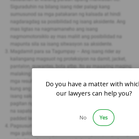
Siguraduhin na bilang isang rider palagi kang
sumusunod sa mga patakaran ng kalsada at hindi
nagdaragdag sa posibilidad ng isang aksidente. Ang
mas ligtas na nagmamaneho ang isang
nagmomotorsiklo ay mas maliit ang posibilidad na
mapunta sila sa isang sitwasyon sa aksidente.
Magdamit para sa Tagumpay – Ang isang rider ay
kailangang magsuot ng proteksiyon na damit, jacket,
pantalon, guwantes, bota atbp. Ito ay maaaring maging
malaking tulong kung may aksidenteng mangyari. Ang
mga resulta ay maaaring hindi gaanong nakakapinsala
Do you have a matter with whic
kung ang mga proteksiyon na bagay ay isinusuot at ang
our lawyers can help you?
isang sakay ay bumaba. Isipin ang pagkakaiba sa
pagitan ng pagbangga ng motorsiklo na may jogging
na sapatos at t-shirt kumpara sa isang makapal na
No
Yes
padded leather jacket at Harley boots.
Pagsusuri sa Kaligtasan ng Motorsiklo – Suriin ang
mga gulong, ilaw ng preno at lahat ng iba pang bahagi