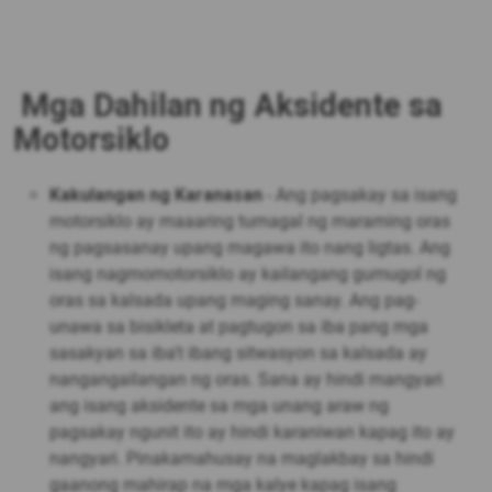
Mga Dahilan ng Aksidente sa
Motorsiklo
Kakulangan ng Karanasan
- Ang pagsakay sa isang
motorsiklo ay maaaring tumagal ng maraming oras
ng pagsasanay upang magawa ito nang ligtas. Ang
isang nagmomotorsiklo ay kailangang gumugol ng
oras sa kalsada upang maging sanay. Ang pag-
unawa sa bisikleta at pagtugon sa iba pang mga
sasakyan sa iba't ibang sitwasyon sa kalsada ay
nangangailangan ng oras. Sana ay hindi mangyari
ang isang aksidente sa mga unang araw ng
pagsakay ngunit ito ay hindi karaniwan kapag ito ay
nangyari. Pinakamahusay na maglakbay sa hindi
gaanong mahirap na mga kalye kapag isang