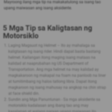
Mayroong ilang mga tip na makakatulong sa isang tao
upang maiwasan ang isang aksidente.
5 Mga Tip sa Kaligtasan ng
Motorsiklo
Laging Magsuot ng Helmet – Ito ay mahalaga sa
kaligtasan ng isang rider. Hindi dapat basta bastang
helmet. Kailangan itong maging isang mataas na
kalidad at naaprubahan ng US Department of
Transportation. Ang mga helmet na may kalidad ay
magkakaroon ng makapal na foam na panloob na liner
at tumitimbang ng halos tatlong libra. Dapat itong
magkaroon ng isang mahusay na angkop na chin strap
at face shield din.
Sundin ang Mga Panuntunan - Sa mga aksidente sa
motorsiklo kadalasan ang ibang tao ang may
kasalanan at walang paraan upang maiwasan ito.