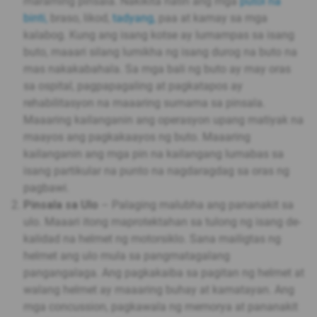
maraming pinsala. Nakikita natin ang mga
putol na
binti,
braso, likod,
tadyang,
paa at kamay sa mga
kalabog. Kung ang isang kotse ay lumampas sa isang
buto, maaari silang lumikha ng isang durog na buto na
mas nakakabahala. Sa mga bali ng buto ay may oras
sa ospital, pagpapagaling at pagkatapos ay
rehabilitasyon na maaaring sumama sa pinsala.
Maaaring kailanganin ang operasyon upang matiyak na
maayos ang pagkakaayos ng buto. Maaaring
kailanganin ang mga pin na kailangang lumabas sa
isang partikular na punto na nagdaragdag sa oras ng
pagbawi.
Pinsala sa Ulo
– Palaging malubha ang pananakit sa
ulo. Maaari itong maprotektahan sa tulong ng isang de-
kalidad na helmet ng motorsiklo. Sana mailigtas ng
helmet ang ulo mula sa pangmatagalang
pangangalaga. Ang pagkakaiba sa pagitan ng helmet at
walang helmet ay maaaring buhay at kamatayan. Ang
mga concussion, pagkawala ng memorya at pananakit