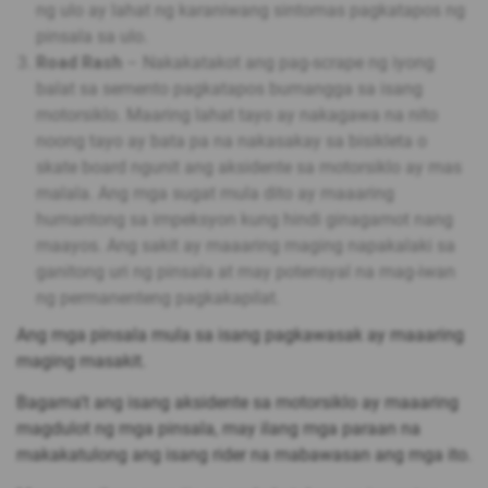
ng ulo ay lahat ng karaniwang sintomas pagkatapos ng
pinsala sa ulo.
Road Rash
– Nakakatakot ang pag-scrape ng iyong
balat sa semento pagkatapos bumangga sa isang
motorsiklo. Maaring lahat tayo ay nakagawa na nito
noong tayo ay bata pa na nakasakay sa bisikleta o
skate board ngunit ang aksidente sa motorsiklo ay mas
malala. Ang mga sugat mula dito ay maaaring
humantong sa impeksyon kung hindi ginagamot nang
maayos. Ang sakit ay maaaring maging napakalaki sa
ganitong uri ng pinsala at may potensyal na mag-iwan
ng permanenteng pagkakapilat.
Ang mga pinsala mula sa isang pagkawasak ay maaaring
maging masakit.
Bagama't ang isang aksidente sa motorsiklo ay maaaring
magdulot ng mga pinsala, may ilang mga paraan na
makakatulong ang isang rider na mabawasan ang mga ito.