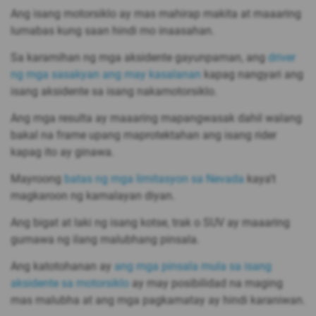
Ang isang motorsiklo ay mas mahirap makita at maaaring
lumabas kung saan hindi mo inaasahan.
Sa karamihan ng mga aksidente gayunpaman, ang
driver
ng mga sasakyan ang may kasalanan
kapag nangyari ang
isang aksidente sa isang nakamotorsiklo.
Ang mga resulta ay maaaring mapangwasak dahil walang
bakal na frame upang maprotektahan ang isang rider
kapag ito ay ginawa.
Mayroong
batas ng mga limitasyon sa Nevada
kaya't
magkaroon ng kamalayan diyan.
Ang bigat at laki ng isang kotse, trak o SUV ay maaaring
gumawa ng ilang malubhang pinsala.
Ang katotohanan ay
ang mga pinsala mula sa isang
aksidente sa motorsiklo
ay may posibilidad na maging
mas malubha at ang mga pagkamatay ay hindi karaniwan.