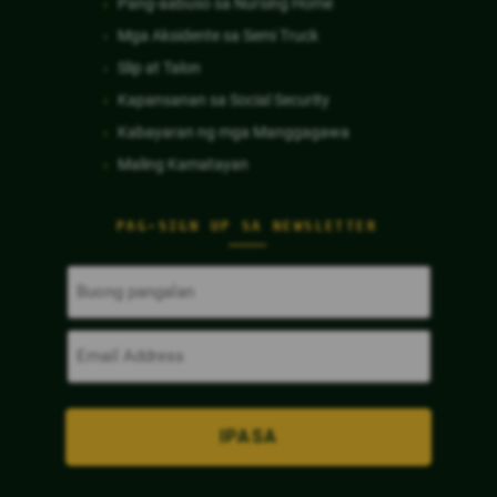
Pang-aabuso sa Nursing Home
Mga Aksidente sa Semi Truck
Slip at Talon
Kapansanan sa Social Security
Kabayaran ng mga Manggagawa
Maling Kamatayan
PAG-SIGN UP SA NEWSLETTER
Buong
Pangalan
(Kinakailangan)
Email
Address
(Kinakailangan)