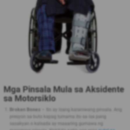
Mga Pinsala Mula sa Aksidente
sa Motorsiklo
Broken Bones
– Ito ay isang karaniwang pinsala. Ang
presyon sa buto kapag tumama ito sa isa pang
sasakyan o kalsada ay maaaring gumawa ng