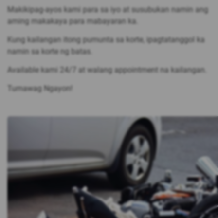
Makikipag-ayos kami para sa iyo at susubukan namin ang
aming makakaya para mabayaran ka.
Kung kailangan itong pumunta sa korte, ipagtatanggol ka
namin sa korte ng batas.
Available kami 24/7 at walang appointment na kailangan.
Tumawag Ngayon!