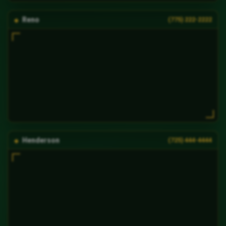
Reno
(775) 222-2222
Henderson
(725) 444-4444