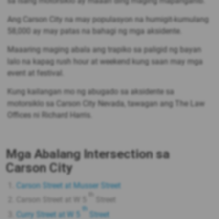
sa isang motorsiklo ay maaari ding maging mapanganib.
Ang Carson City na may populasyon na humigit-kumulang
58,000 ay may patas na bahagi ng mga aksidente.
Maaaring maging abala ang trapiko sa paligid ng bayan
lalo na kapag rush hour at weekend kung saan may mga
event at festival.
Kung kailangan mo ng abugado sa aksidente sa
motorsiklo sa Carson City Nevada, tawagan ang The Law
Offices ni Richard Harris.
Mga Abalang Intersection sa
Carson City
Carson Street at Musser Street
th
Carson Street at W 5
Street
th
Curry Street at W 5
Street