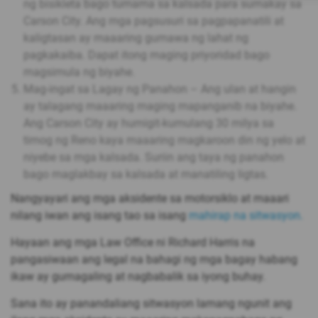
ng bisikleta bago tumama sa kalsada para sumakay sa
Carson City. Ang mga pagsusuri sa pagpapanatili at
kaligtasan ay maaaring gumawa ng lahat ng
pagkakaiba. Dapat itong maging priyoridad bago
magsimula ng biyahe.
Mag-ingat sa Lagay ng Panahon – Ang ulan at hangin
ay talagang maaaring maging mapanganib na biyahe.
Ang Carson City ay humigit-kumulang 30 milya sa
timog ng Reno kaya maaaring magkaroon din ng yelo at
niyebe sa mga kalsada. Suriin ang taya ng panahon
bago maglakbay sa kalsada at manatiling ligtas.
Nangyayari ang mga aksidente sa motorsiklo at maaari
nilang iwan ang isang tao sa isang
mahirap na sitwasyon.
Hayaan ang mga Law Office ni Richard Harris na
pangasiwaan ang legal na bahagi ng mga bagay habang
ikaw ay gumagaling at nagbabalik sa iyong buhay.
Sana ito ay panandaliang sitwasyon lamang ngunit ang