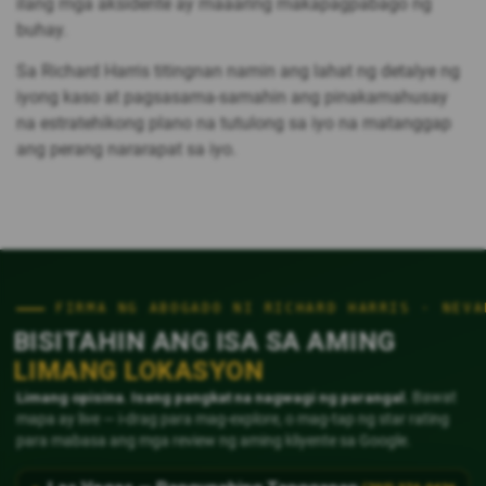
ilang mga aksidente ay maaaring makapagpabago ng
buhay.
Sa Richard Harris titingnan namin ang lahat ng detalye ng
iyong kaso at pagsasama-samahin ang pinakamahusay
na estratehikong plano na tutulong sa iyo na matanggap
ang perang nararapat sa iyo.
FIRMA NG ABOGADO NI RICHARD HARRIS · NEVA
BISITAHIN ANG ISA SA AMING
LIMANG LOKASYON
Limang opisina. Isang pangkat na nagwagi ng parangal.
Bawat
mapa ay live — i-drag para mag-explore, o mag-tap ng star rating
para mabasa ang mga review ng aming kliyente sa Google.