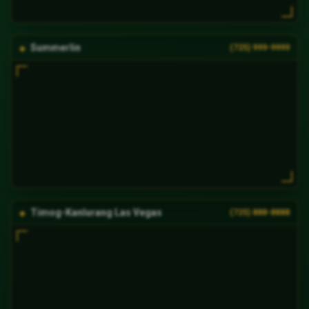
Summerlin
(725) 999-9999
Timog-Kanlurang Las Vegas
(725) 888-8888