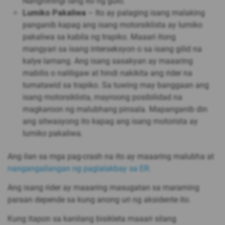
Nanghihingi lang ito ng gulo.
Lumiko Pakaliwa
– Ito ay palaging isang malaking
panganib kapag ang isang motorsiklista ay lumiko
pakaliwa sa kabila ng trapiko. Maaari itong
mangyari sa isang interseksyon o sa isang gilid na
kalye lamang. Ang isang sasakyan ay maaaring
mabilis o naliligaw at hindi nakikita ang rider na
tumatawid sa trapiko. Sa tuwing may banggaan ang
isang motorsiklista, mayroong posibilidad na
magkaroon ng malubhang pinsala. Mapanganib din
ang sitwasyong ito kapag ang isang motorista ay
lumiko pakaliwa.
Ang ilan sa mga pag-crash na ito ay maaaring malubha at
nangangailangan ng paglalakbay sa ER.
Ang isang rider ay maaaring masugatan sa maraming
paraan depende sa kung anong uri ng aksidente ito.
Kung itapon sa kanilang bisikleta maaari silang