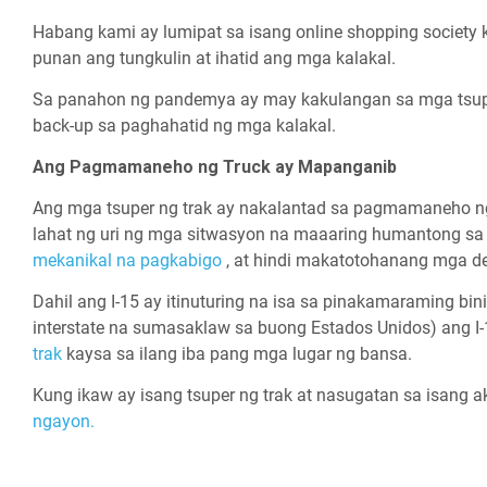
Habang kami ay lumipat sa isang online shopping society
punan ang tungkulin at ihatid ang mga kalakal.
Sa panahon ng pandemya ay may kakulangan sa mga tsuper
back-up sa paghahatid ng mga kalakal.
Ang Pagmamaneho ng Truck ay Mapanganib
Ang mga tsuper ng trak ay nakalantad sa pagmamaneho n
lahat ng uri ng mga sitwasyon na maaaring humantong sa
mekanikal na pagkabigo
, at hindi makatotohanang mga de
Dahil ang I-15 ay itinuturing na isa sa pinakamaraming bini
interstate na sumasaklaw sa buong Estados Unidos) ang I
trak
kaysa sa ilang iba pang mga lugar ng bansa.
Kung ikaw ay isang tsuper ng trak at nasugatan sa isang
ngayon.