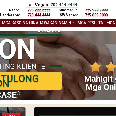
Las Vegas:
702.444.4444
Reno:
775.222.2222
Summerlin:
725.999.9999
Henderson:
725.444.4444
SW Vegas:
725.888.8888
MGA KASO NA HINAHAWAKAN NAMIN
MGA RESULTA
MGA
MULA 1980
YON
TING KLIENTE
 TULONG
Mahigit 
ON
Mga Onl
CASE
®