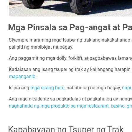
Mga Pinsala sa Pag-angat at P
Siyempre maraming mga tsuper ng trak ang nakakahanap 
paligid ng mabibigat na bagay.
Ang paggamit ng mga dolly, forklift, at pagbabawas lama
Kadalasan ang isang tsuper ng trak ay kailangang harapi
mapanganib.
Isipin ang
mga sirang buto,
nahuhulog na mga bagay,
napu
Ang mga aksidente sa pagkadulas at pagkahulog ay nangy
naghahatid ng mga produkto sa mga restaurant,
casino,
gr
Kapabayaan ng Tsuper ng Trak