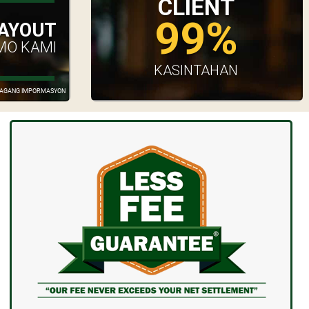
CLIENT
99%
AYOUT
MO KAMI
KASINTAHAN
GDAGANG IMPORMASYON