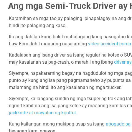
Ang mga Semi-Truck Driver ay 
Karamihan sa mga tao ay palaging ipinapalagay na ang driv
hindi ito palaging ang kaso.
Ito ang dahilan kung bakit mahalagang kung nasugatan ka 
Law Firm dahil maaaring nasa aming
video accident comm
Kadalasan ang isang driver sa isang regular na kotse o 
may kasalanan sa pag-crash, o marahil ang ibang
driver a
Siyempre, napakaraming bagay na nagdudulot ng mga pag-cr
punto ay kung ang isa pang pagmamaneho ay pupunta sa
malamang na hindi ito ang kasalanan ng mga trucker.
Siyempre, kailangang sundin ng mga tsuper ng trak ang la
ngunit kahit na ang isa pang kotse ay maaaring kumilos n
jackknife at mawalan ng kontrol.
Kung kailangan mong makipag-usap sa isang
abogado sa a
tawagan kami ngayon.