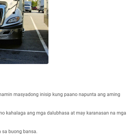
namin masyadong inisip kung paano napunta ang aming
ano kahalaga ang mga dalubhasa at may karanasan na mga
in sa buong bansa.