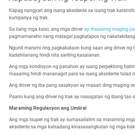
Kapag nangyari ang isang aksidente sa isang trak karamiha
kumpanya ng trak.
Sa ilang mga kaso, ang mga driver
ay maaaring maging pa
pagmamaneho nang matagal pagkatapos ng nakatakdang o
Ngunit marami ring pagkakataon kung saan ang driver ng 
kadahilanang hindi nila sariling kasalanan.
Ang mga kondisyon ng panahon ay isang perpektong halimb
maaaring hindi mananagot para sa isang aksidente tulad
Ang driver ng iba pang sasakyan ay maaari ding maging re
Paano kung ang driver ng trak ay nasugatan ng ibang tao 
Maraming Regulasyon ang Umiiral
Ang mga tsuper ng trak ay sumasailalim sa maraming m
aksidente sa mga kalsadang kinasasangkutan ng mga tra