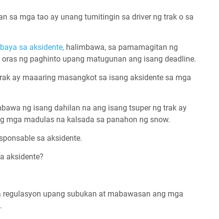
n sa mga tao ay unang tumitingin sa driver ng trak o sa
baya sa aksidente,
halimbawa, sa pamamagitan ng
ras ng paghinto upang matugunan ang isang deadline.
trak ay maaaring masangkot sa isang aksidente sa mga
awa ng isang dahilan na ang isang tsuper ng trak ay
 ng mga madulas na kalsada sa panahon ng snow.
sponsable sa aksidente.
sa aksidente?
ga regulasyon upang subukan at mabawasan ang mga
k.