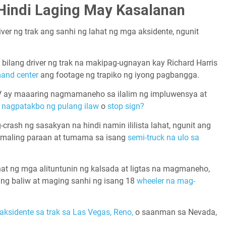
Hindi Laging May Kasalanan
er ng trak ang sanhi ng lahat ng mga aksidente, ngunit
bilang driver ng trak na makipag-ugnayan kay Richard Harris
and center
ang footage ng trapiko ng iyong pagbangga.
SUV ay maaaring nagmamaneho sa ilalim ng impluwensya at
y nagpatakbo ng pulang ilaw
o
stop sign?
ash ng sasakyan na hindi namin ililista lahat, ngunit ang
 maling paraan at tumama sa isang
semi-truck na ulo sa
hat ng mga alituntunin ng kalsada at ligtas na magmaneho,
ang baliw at maging sanhi ng isang 18
wheeler na mag-
ksidente sa trak sa Las Vegas,
Reno,
o saanman sa Nevada,