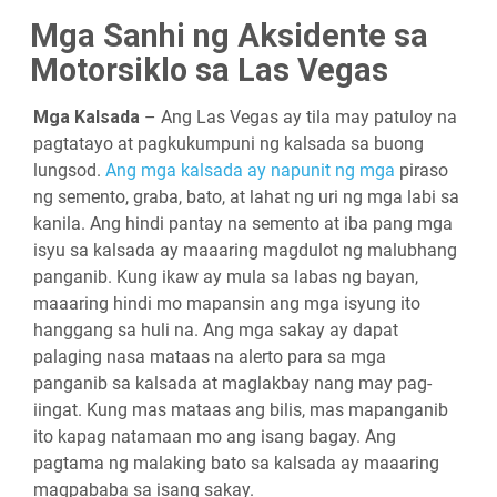
Mga Sanhi ng Aksidente sa
Motorsiklo sa Las Vegas
Mga Kalsada
– Ang Las Vegas ay tila may patuloy na
pagtatayo at pagkukumpuni ng kalsada sa buong
lungsod.
Ang mga kalsada ay napunit ng mga
piraso
ng semento, graba, bato, at lahat ng uri ng mga labi sa
kanila. Ang hindi pantay na semento at iba pang mga
isyu sa kalsada ay maaaring magdulot ng malubhang
panganib. Kung ikaw ay mula sa labas ng bayan,
maaaring hindi mo mapansin ang mga isyung ito
hanggang sa huli na. Ang mga sakay ay dapat
palaging nasa mataas na alerto para sa mga
panganib sa kalsada at maglakbay nang may pag-
iingat. Kung mas mataas ang bilis, mas mapanganib
ito kapag natamaan mo ang isang bagay. Ang
pagtama ng malaking bato sa kalsada ay maaaring
magpababa sa isang sakay.