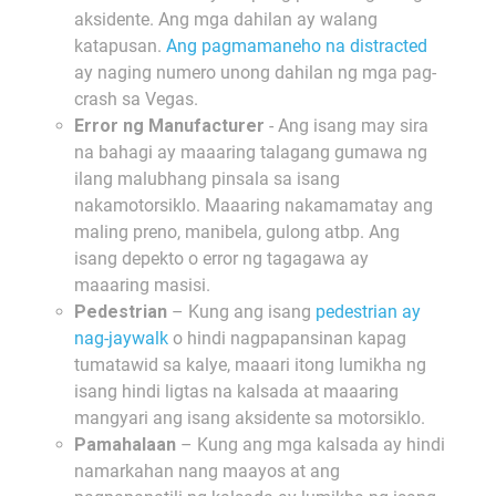
aksidente. Ang mga dahilan ay walang
katapusan.
Ang pagmamaneho na distracted
ay naging numero unong dahilan ng mga pag-
crash sa Vegas.
Error ng Manufacturer
- Ang isang may sira
na bahagi ay maaaring talagang gumawa ng
ilang malubhang pinsala sa isang
nakamotorsiklo. Maaaring nakamamatay ang
maling preno, manibela, gulong atbp. Ang
isang depekto o error ng tagagawa ay
maaaring masisi.
Pedestrian
– Kung ang isang
pedestrian ay
nag-jaywalk
o hindi nagpapansinan kapag
tumatawid sa kalye, maaari itong lumikha ng
isang hindi ligtas na kalsada at maaaring
mangyari ang isang aksidente sa motorsiklo.
Pamahalaan
– Kung ang mga kalsada ay hindi
namarkahan nang maayos at ang