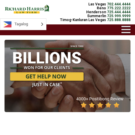
Las Vegas
702.444.4444
Reno
775.222.2222
Henderson
725.444.4444
Summerlin
725.999.9999
Timog-Kanluran Las Vegas
725.888.8888
Tagalog
4000+ Positibong Review