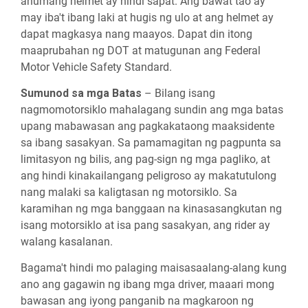
anumang helmet ay hindi sapat. Ang bawat tao ay
may iba't ibang laki at hugis ng ulo at ang helmet ay
dapat magkasya nang maayos. Dapat din itong
maaprubahan ng DOT at matugunan ang Federal
Motor Vehicle Safety Standard.
Sumunod sa mga Batas
– Bilang isang
nagmomotorsiklo mahalagang sundin ang mga batas
upang mabawasan ang pagkakataong maaksidente
sa ibang sasakyan. Sa pamamagitan ng pagpunta sa
limitasyon ng bilis, ang pag-sign ng mga pagliko, at
ang hindi kinakailangang peligroso ay makatutulong
nang malaki sa kaligtasan ng motorsiklo. Sa
karamihan ng mga banggaan na kinasasangkutan ng
isang motorsiklo at isa pang sasakyan, ang rider ay
walang kasalanan.
Bagama't hindi mo palaging maisasaalang-alang kung
ano ang gagawin ng ibang mga driver, maaari mong
bawasan ang iyong panganib na magkaroon ng