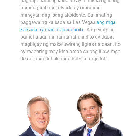
pagpapanatili ng kalsada ay lumikha ng isang
mapanganib na kalsada ay maaaring
mangyari ang isang aksidente. Sa lahat ng
paggawa ng kalsada sa Las Vegas
ang mga
kalsada ay mas mapanganib
. Ang entity ng
pamahalaan na namamahala dito ay dapat
magbigay ng makatuwirang ligtas na daan. Ito
ay maaaring may kinalaman sa pag-iilaw, mga
detour, mga lubak, mga bato, at mga labi.