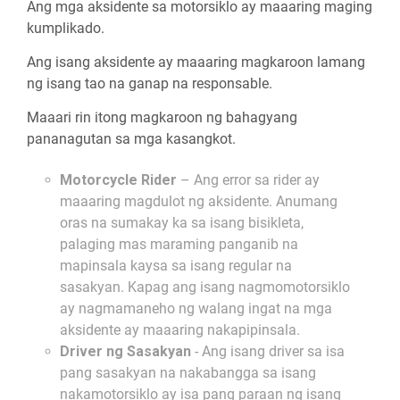
Ang mga aksidente sa motorsiklo ay maaaring maging
kumplikado.
Ang isang aksidente ay maaaring magkaroon lamang
ng isang tao na ganap na responsable.
Maaari rin itong magkaroon ng bahagyang
pananagutan sa mga kasangkot.
Motorcycle Rider
– Ang error sa rider ay
maaaring magdulot ng aksidente. Anumang
oras na sumakay ka sa isang bisikleta,
palaging mas maraming panganib na
mapinsala kaysa sa isang regular na
sasakyan. Kapag ang isang nagmomotorsiklo
ay nagmamaneho ng walang ingat na mga
aksidente ay maaaring nakapipinsala.
Driver ng Sasakyan
- Ang isang driver sa isa
pang sasakyan na nakabangga sa isang
nakamotorsiklo ay isa pang paraan ng isang