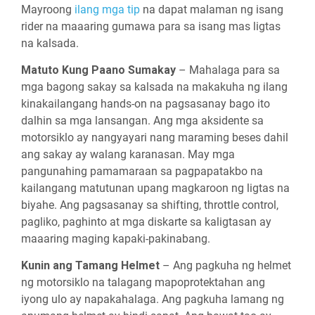
Mayroong
ilang mga tip
na dapat malaman ng isang
rider na maaaring gumawa para sa isang mas ligtas
na kalsada.
Matuto Kung Paano Sumakay
– Mahalaga para sa
mga bagong sakay sa kalsada na makakuha ng ilang
kinakailangang hands-on na pagsasanay bago ito
dalhin sa mga lansangan. Ang mga aksidente sa
motorsiklo ay nangyayari nang maraming beses dahil
ang sakay ay walang karanasan. May mga
pangunahing pamamaraan sa pagpapatakbo na
kailangang matutunan upang magkaroon ng ligtas na
biyahe. Ang pagsasanay sa shifting, throttle control,
pagliko, paghinto at mga diskarte sa kaligtasan ay
maaaring maging kapaki-pakinabang.
Kunin ang Tamang Helmet
– Ang pagkuha ng helmet
ng motorsiklo na talagang mapoprotektahan ang
iyong ulo ay napakahalaga. Ang pagkuha lamang ng