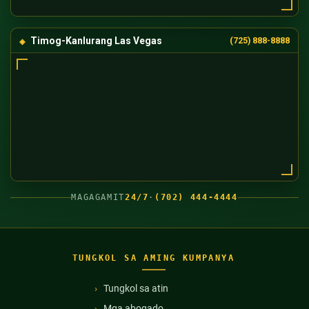
Timog-Kanlurang Las Vegas
(725) 888-8888
MAGAGAMIT
24/7
·
(702) 444-4444
TUNGKOL SA AMING KUMPANYA
Tungkol sa atin
Mga abogado