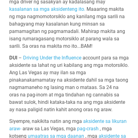
mga driver ng sasakyan ay kadalasang may
kasalanan sa mga aksidenteng ito.
Maaaring makita
ng mga nagmomotorsiklo ang kanilang mga sarili na
bahagyang may kasalanan kung minsan sa
pamamagitan ng pagmamadali. Mahirap makita ang
isang rumaragasang motorsiklo at parang wala sa
sarili. Sa oras na makita mo ito...BAM!
DUI
–
Driving Under the Influence
account para sa mga
aksidente sa lahat ng uri kabilang ang mga motorsiklo.
Ang Las Vegas ay may ilan sa mga
pinakanakamamatay na aksidente dahil sa mga taong
nagmamaneho ng lasing man o mataas. Sa 24 na
oras na pag-inom at mga tindahan ng cannabis sa
bawat sulok, hindi kataka-taka na ang mga aksidente
ay nasa paligid natin kahit anong oras ng araw.
Siyempre, nakikita natin ang mga
aksidente sa likuran
araw-
araw sa Las Vegas, mga
pag-crash
, mga
kotseng
umaatras sa mga daanan
, mga
aksidente sa