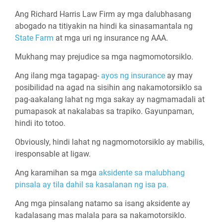
Ang Richard Harris Law Firm ay mga dalubhasang
abogado na titiyakin na hindi ka sinasamantala ng
State Farm
at mga uri ng insurance ng AAA.
Mukhang may prejudice sa mga nagmomotorsiklo.
Ang ilang mga tagapag-
ayos ng insurance
ay may
posibilidad na agad na sisihin ang nakamotorsiklo sa
pag-aakalang lahat ng mga sakay ay nagmamadali at
pumapasok at nakalabas sa trapiko. Gayunpaman,
hindi ito totoo.
Obviously, hindi lahat ng nagmomotorsiklo ay mabilis,
iresponsable at ligaw.
Ang karamihan sa mga
aksidente sa malubhang
pinsala ay tila dahil sa kasalanan ng isa pa.
Ang mga pinsalang natamo sa isang aksidente ay
kadalasang mas malala para sa nakamotorsiklo.