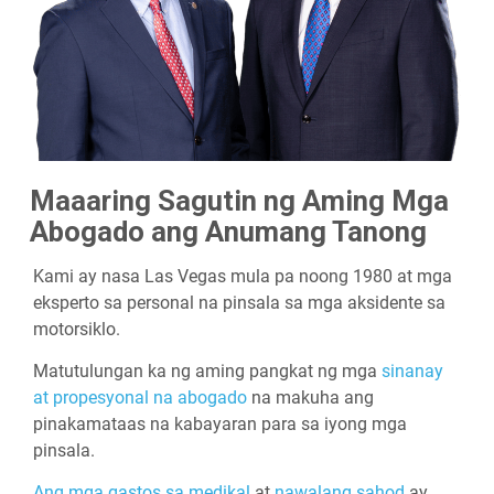
Maaaring Sagutin ng Aming Mga
Abogado ang Anumang Tanong
Kami ay nasa Las Vegas mula pa noong 1980 at mga
eksperto sa personal na pinsala sa mga aksidente sa
motorsiklo.
Matutulungan ka ng aming pangkat ng mga
sinanay
at propesyonal na abogado
na makuha ang
pinakamataas na kabayaran para sa iyong mga
pinsala.
Ang mga gastos sa medikal
at
nawalang sahod
ay