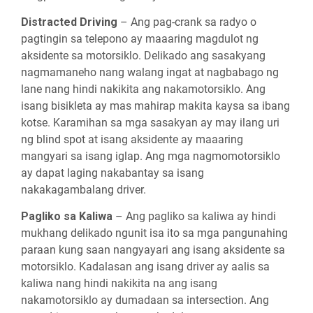
Distracted Driving
– Ang pag-crank sa radyo o
pagtingin sa telepono ay maaaring magdulot ng
aksidente sa motorsiklo. Delikado ang sasakyang
nagmamaneho nang walang ingat at nagbabago ng
lane nang hindi nakikita ang nakamotorsiklo. Ang
isang bisikleta ay mas mahirap makita kaysa sa ibang
kotse. Karamihan sa mga sasakyan ay may ilang uri
ng blind spot at isang aksidente ay maaaring
mangyari sa isang iglap. Ang mga nagmomotorsiklo
ay dapat laging nakabantay sa isang
nakakagambalang driver.
Pagliko sa Kaliwa
– Ang pagliko sa kaliwa ay hindi
mukhang delikado ngunit isa ito sa mga pangunahing
paraan kung saan nangyayari ang isang aksidente sa
motorsiklo. Kadalasan ang isang driver ay aalis sa
kaliwa nang hindi nakikita na ang isang
nakamotorsiklo ay dumadaan sa intersection. Ang