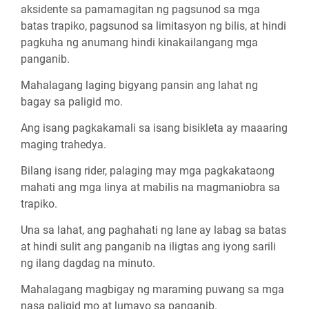
aksidente sa pamamagitan ng pagsunod sa mga
batas trapiko, pagsunod sa limitasyon ng bilis, at hindi
pagkuha ng anumang hindi kinakailangang mga
panganib.
Mahalagang laging bigyang pansin ang lahat ng
bagay sa paligid mo.
Ang isang pagkakamali sa isang bisikleta ay maaaring
maging trahedya.
Bilang isang rider, palaging may mga pagkakataong
mahati ang mga linya at mabilis na magmaniobra sa
trapiko.
Una sa lahat, ang paghahati ng lane ay labag sa batas
at hindi sulit ang panganib na iligtas ang iyong sarili
ng ilang dagdag na minuto.
Mahalagang magbigay ng maraming puwang sa mga
nasa paligid mo at lumayo sa panganib.