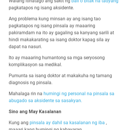
Walang itinatago ang sakit ng
bali o bitak na tadyang
pagkatapos ng isang aksidente.
Ang problema kung minsan ay ang isang tao
pagkatapos ng isang pinsala ay maaaring
pakiramdam na ito ay gagaling sa kanyang sarili at
hindi makakarating sa isang doktor kapag sila ay
dapat na nasuri.
Ito ay maaaring humantong sa mga seryosong
komplikasyon sa medikal.
Pumunta sa isang doktor at makakuha ng tamang
diagnosis ng pinsala.
Mahalaga rin na
humingi ng personal na pinsala sa
abugado sa aksidente sa sasakyan.
Sino ang May Kasalanan
Kung ang
pinsala ay dahil sa kasalanan ng iba
,
maaari kang humingi ng kabayaran.