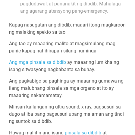
pagduduwal, at pananakit ng dibdib. Mahalaga
ang agarang atensyong pang-emergency.
Kapag nasugatan ang dibdib, maaari itong magkaroon
ng malaking epekto sa tao.
Ang tao ay maaaring malito at magsimulang mag-
panic kapag nahihirapan silang huminga.
Ang mga pinsala sa dibdib
ay maaaring lumikha ng
isang sitwasyong nagbabanta sa buhay.
Ang pagkabigo sa paghinga ay maaaring gumawa ng
ilang malubhang pinsala sa mga organo at ito ay
maaaring nakamamatay.
Minsan kailangan ng ultra sound, x ray, pagsusuri sa
dugo at iba pang pagsusuri upang malaman ang tindi
ng suntok sa dibdib.
Huwag maliitin ang isang
pinsala sa dibdib
at