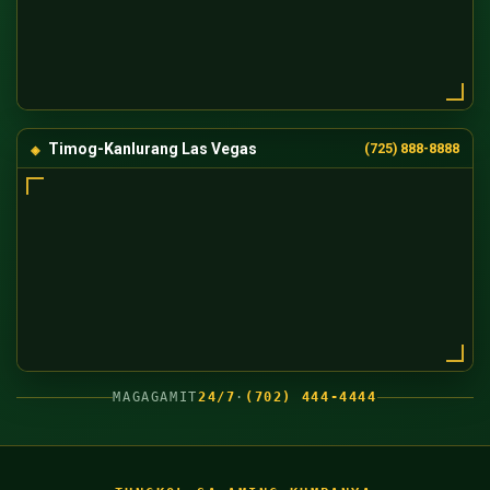
Timog-Kanlurang Las Vegas
(725) 888-8888
MAGAGAMIT
24/7
·
(702) 444-4444