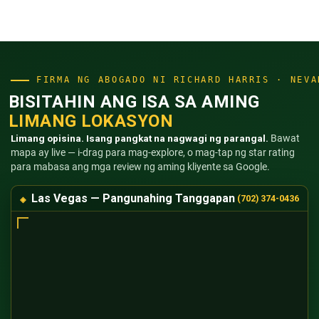
FIRMA NG ABOGADO NI RICHARD HARRIS · NEVA
BISITAHIN ANG ISA SA AMING
LIMANG LOKASYON
Limang opisina. Isang pangkat na nagwagi ng parangal.
Bawat
mapa ay live — i-drag para mag-explore, o mag-tap ng star rating
para mabasa ang mga review ng aming kliyente sa Google.
Las Vegas — Pangunahing Tanggapan
(702) 374-0436