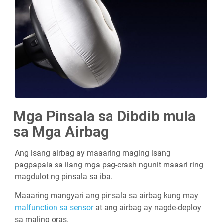
Mga Pinsala sa Dibdib mula
sa Mga Airbag
Ang isang airbag ay maaaring maging isang
pagpapala sa ilang mga pag-crash ngunit maaari ring
magdulot ng pinsala sa iba.
Maaaring mangyari ang pinsala sa airbag kung may
malfunction sa sensor
at ang airbag ay nagde-deploy
sa maling oras.