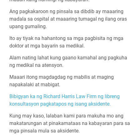
Ang pagkakaroon ng pinsala sa dibdib ay maaaring
madala sa ospital at maaaring tumagal ng ilang oras
upang gumaling.
Ito ay tiyak na hahantong sa mga pagbisita ng mga
doktor at mga bayarin sa medikal.
Alam nating lahat kung gaano kamahal ang pagkuha
ng medikal na atensyon.
Maaari itong magdagdag ng mabilis at maging
napakalaki at mabigat.
Bibigyan ka ng Richard Harris Law Firm ng libreng
konsultasyon pagkatapos ng isang aksidente.
Kung may kaso, lalaban kami para makuha mo ang
makatarungan at pinakamataas na kabayaran para sa
mga pinsala mula sa aksidente.