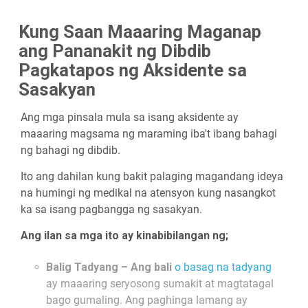
Kung Saan Maaaring Maganap
ang Pananakit ng Dibdib
Pagkatapos ng Aksidente sa
Sasakyan
Ang mga pinsala mula sa isang aksidente ay
maaaring magsama ng maraming iba't ibang bahagi
ng bahagi ng dibdib.
Ito ang dahilan kung bakit palaging magandang ideya
na humingi ng medikal na atensyon kung nasangkot
ka sa isang pagbangga ng sasakyan.
Ang ilan sa mga ito ay kinabibilangan ng;
Balig Tadyang – Ang bali
o basag na tadyang
ay maaaring seryosong sumakit at magtatagal
bago gumaling. Ang paghinga lamang ay