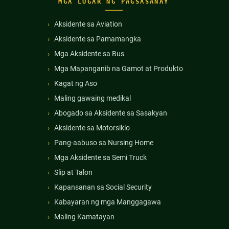
MGA LUGAR NG PAGSASANAY
Aksidente sa Aviation
Aksidente sa Pamamangka
Mga Aksidente sa Bus
Mga Mapanganib na Gamot at Produkto
Kagat ng Aso
Maling gawaing medikal
Abogado sa Aksidente sa Sasakyan
Aksidente sa Motorsiklo
Pang-aabuso sa Nursing Home
Mga Aksidente sa Semi Truck
Slip at Talon
Kapansanan sa Social Security
Kabayaran ng mga Manggagawa
Maling Kamatayan