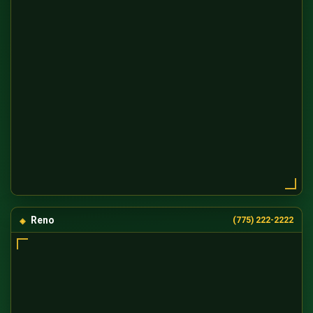
Reno
(775) 222-2222