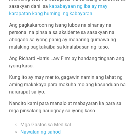
sasakyan dahil sa
kapabayaan ng iba ay may
karapatan kang humingi ng kabayaran.
Ang pagkakaroon ng isang lubos na sinanay na
personal na pinsala sa aksidente sa sasakyan na
abogado sa iyong panig ay maaaring gumawa ng
malaking pagkakaiba sa kinalabasan ng kaso.
Ang Richard Harris Law Firm ay handang tingnan ang
iyong kaso.
Kung ito ay may merito, gagawin namin ang lahat ng
aming makakaya para makuha mo ang kasunduan na
nararapat sa iyo.
Nandito kami para manalo at mabayaran ka para sa
mga pinsalang nauugnay sa iyong kaso.
Mga Gastos sa Medikal
Nawalan ng sahod