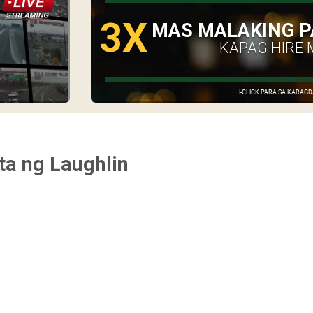
3X
MAS MALAKING P
KAPAG HIRE 
I-CLICK PARA SA KARA
ta ng Laughlin