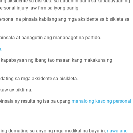
g aksidente sa bisikleta sa Laughlin dahil sa kapabayaan ng
sonal injury law firm sa iyong panig.
personal na pinsala kabilang ang mga aksidente sa bisikleta sa
insala at panagutin ang mananagot na partido.
n.
 sa kapabayaan ng ibang tao maaari kang makakuha ng
ating sa mga aksidente sa bisikleta.
kaw ay biktima.
pinsala ay resulta ng isa pa upang
manalo ng kaso ng personal
ing dumating sa anyo ng mga medikal na bayarin,
nawalang