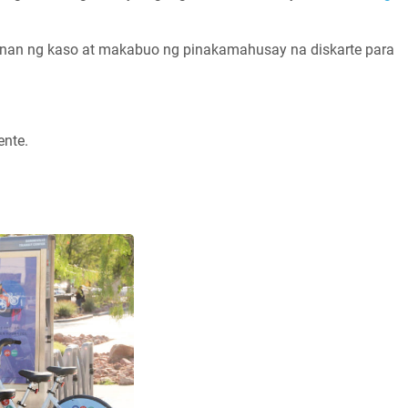
anan ng kaso at makabuo ng pinakamahusay na diskarte para
ente.