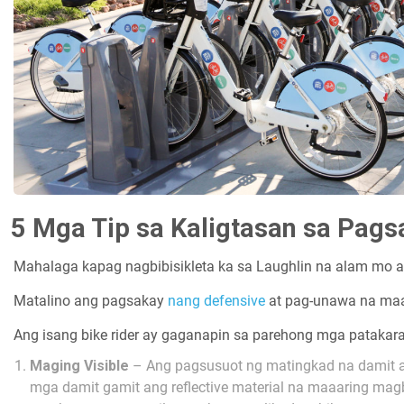
5 Mga Tip sa Kaligtasan sa Pagsa
Mahalaga kapag nagbibisikleta ka sa Laughlin na alam mo 
Matalino ang pagsakay
nang defensive
at pag-unawa na maaa
Ang isang bike rider ay gaganapin sa parehong mga patakaran
Maging Visible
– Ang pagsusuot ng matingkad na damit 
mga damit gamit ang reflective material na maaaring mag