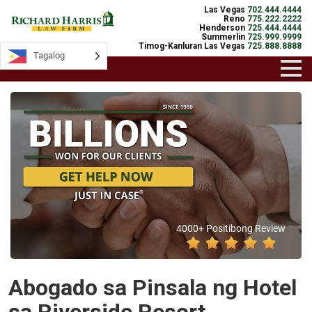
Las Vegas
702.444.4444
Reno
775.222.2222
Henderson
725.444.4444
Summerlin
725.999.9999
Timog-Kanluran Las Vegas
725.888.8888
Tagalog
4000+ Positibong Review
Abogado sa Pinsala ng Hotel