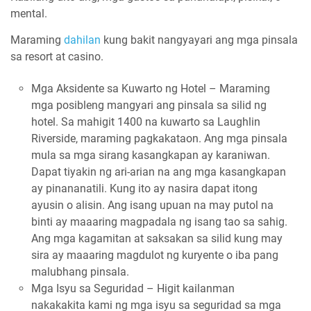
mental.
Maraming
dahilan
kung bakit nangyayari ang mga pinsala
sa resort at casino.
Mga Aksidente sa Kuwarto ng Hotel – Maraming
mga posibleng mangyari ang pinsala sa silid ng
hotel. Sa mahigit 1400 na kuwarto sa Laughlin
Riverside, maraming pagkakataon. Ang mga pinsala
mula sa mga sirang kasangkapan ay karaniwan.
Dapat tiyakin ng ari-arian na ang mga kasangkapan
ay pinananatili. Kung ito ay nasira dapat itong
ayusin o alisin. Ang isang upuan na may putol na
binti ay maaaring magpadala ng isang tao sa sahig.
Ang mga kagamitan at saksakan sa silid kung may
sira ay maaaring magdulot ng kuryente o iba pang
malubhang pinsala.
Mga Isyu sa Seguridad – Higit kailanman
nakakakita kami ng mga isyu sa seguridad sa mga