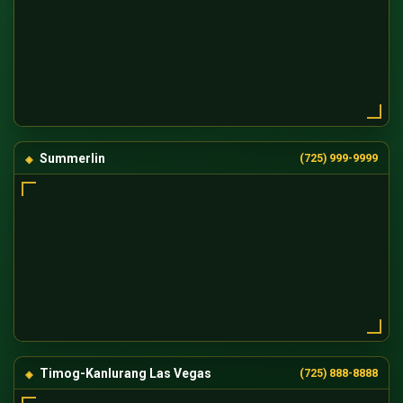
Summerlin
(725) 999-9999
Timog-Kanlurang Las Vegas
(725) 888-8888