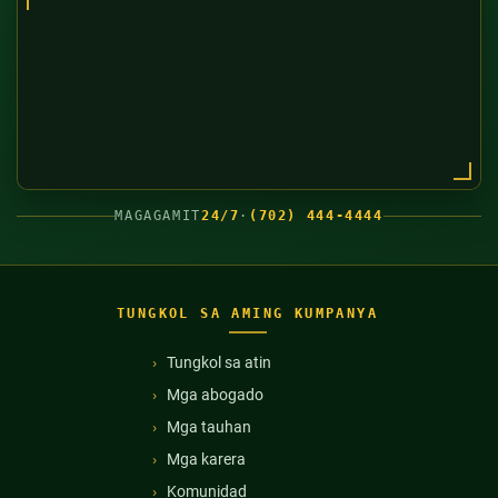
MAGAGAMIT
24/7
·
(702) 444-4444
TUNGKOL SA AMING KUMPANYA
Tungkol sa atin
Mga abogado
Mga tauhan
Mga karera
Komunidad