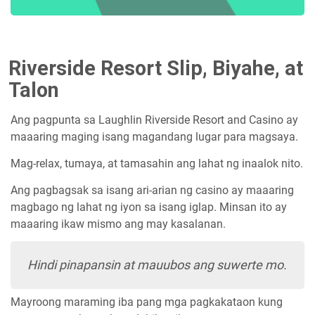
Riverside Resort Slip, Biyahe, at
Talon
Ang pagpunta sa Laughlin Riverside Resort and Casino ay
maaaring maging isang magandang lugar para magsaya.
Mag-relax, tumaya, at tamasahin ang lahat ng inaalok nito.
Ang pagbagsak sa isang ari-arian ng casino ay maaaring
magbago ng lahat ng iyon sa isang iglap. Minsan ito ay
maaaring ikaw mismo ang may kasalanan.
Hindi pinapansin at mauubos ang suwerte mo.
Mayroong maraming iba pang mga pagkakataon kung