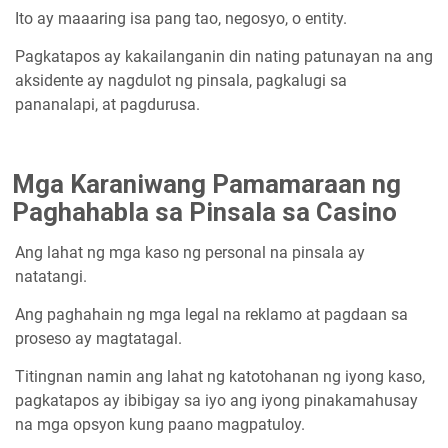
Ito ay maaaring isa pang tao, negosyo, o entity.
Pagkatapos ay kakailanganin din nating patunayan na ang
aksidente ay nagdulot ng pinsala, pagkalugi sa
pananalapi, at pagdurusa.
Mga Karaniwang Pamamaraan ng
Paghahabla sa Pinsala sa Casino
Ang lahat ng mga kaso ng personal na pinsala ay
natatangi.
Ang paghahain ng mga legal na reklamo at pagdaan sa
proseso ay magtatagal.
Titingnan namin ang lahat ng katotohanan ng iyong kaso,
pagkatapos ay ibibigay sa iyo ang iyong pinakamahusay
na mga opsyon kung paano magpatuloy.