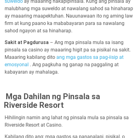
suweldo
ay maaaring nakapipinsala. Kung ang pinsala ay
malubhang mga suweldo at nawalang sahod sa hinaharap
ay maaaring maapektuhan. Nauunawaan ito ng aming law
firm at kung paano ka mababayaran para sa nawalang
sahod ngayon at sa hinaharap.
Sakit at Pagdurusa
– Ang mga pinsala mula sa isang
pinsala sa casino ay maaaring higit pa sa pisikal na sakit.
Maaaring kabilang dito
ang mga gastos sa pag-iisip at
emosyonal
. Ang pagkuha ng ganap na paggaling at
kabayaran ay mahalaga.
Mga Dahilan ng Pinsala sa
Riverside Resort
Hihilingin namin ang lahat ng pinsala mula sa pinsala sa
Riverside Resort at Casino.
Kabilang dito ang; mga gastos sa pananalapi, pisikal, o