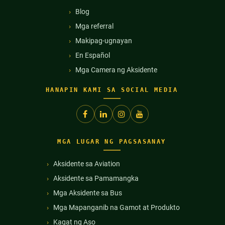
Blog
Mga referral
Makipag-ugnayan
En Español
Mga Camera ng Aksidente
HANAPIN KAMI SA SOCIAL MEDIA
MGA LUGAR NG PAGSASANAY
Aksidente sa Aviation
Aksidente sa Pamamangka
Mga Aksidente sa Bus
Mga Mapanganib na Gamot at Produkto
Kagat ng Aso