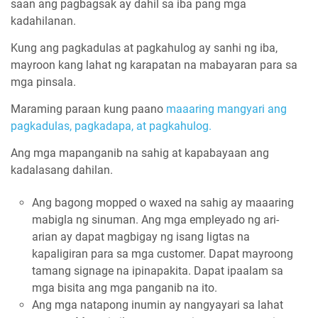
saan ang pagbagsak ay dahil sa iba pang mga
kadahilanan.
Kung ang pagkadulas at pagkahulog ay sanhi ng iba,
mayroon kang lahat ng karapatan na mabayaran para sa
mga pinsala.
Maraming paraan kung paano
maaaring mangyari ang
pagkadulas, pagkadapa, at pagkahulog.
Ang mga mapanganib na sahig at kapabayaan ang
kadalasang dahilan.
Ang bagong mopped o waxed na sahig ay maaaring
mabigla ng sinuman. Ang mga empleyado ng ari-
arian ay dapat magbigay ng isang ligtas na
kapaligiran para sa mga customer. Dapat mayroong
tamang signage na ipinapakita. Dapat ipaalam sa
mga bisita ang mga panganib na ito.
Ang mga natapong inumin ay nangyayari sa lahat