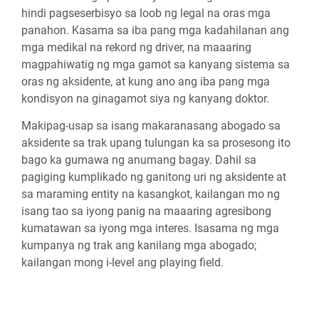
hindi pagseserbisyo sa loob ng legal na oras mga
panahon. Kasama sa iba pang mga kadahilanan ang
mga medikal na rekord ng driver, na maaaring
magpahiwatig ng mga gamot sa kanyang sistema sa
oras ng aksidente, at kung ano ang iba pang mga
kondisyon na ginagamot siya ng kanyang doktor.
Makipag-usap sa isang makaranasang abogado sa
aksidente sa trak upang tulungan ka sa prosesong ito
bago ka gumawa ng anumang bagay. Dahil sa
pagiging kumplikado ng ganitong uri ng aksidente at
sa maraming entity na kasangkot, kailangan mo ng
isang tao sa iyong panig na maaaring agresibong
kumatawan sa iyong mga interes. Isasama ng mga
kumpanya ng trak ang kanilang mga abogado;
kailangan mong i-level ang playing field.