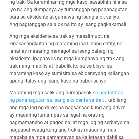
ng trak. Sa karamihan ng mga kaso, sasabihin nila sa
iyo na ang kumpanya ay tumanggap ng pananagutan
para sa aksidente at gumawa ng isang alok sa iyo.
Ang pagtanggap sa alok na ito ay isang pagkakamali.
Ang mga aksidente sa trak ay masalimuot, na
kinasasangkutan ng maraming iba't ibang entity, na
lahat ay maaaring managot sa isang bahagi ng
aksidente. Ipapaayos ng mga kumpanya ng trak ang
trak nang mabilis at ibabalik ito sa serbisyo, sa
maraming kaso ay sumisira sa ebidensyang kailangan
upang ituloy ang isang kaso na pabor sa iyo.
Maraming mga salik ang pumapasok
sa pagtatatag
ng pananagutan sa isang aksidente sa trak
, kabilang
ang mga log ng driver na nagsasaad kung ang driver
ay maaaring lumampas sa legal na oras ng
pagmamaneho at pagod na, at mga log ng serbisyo na
nagpapahiwatig kung ang trak ay maaaring mas
mababa sa mga pamantayan sa kaligtasan dahil sa