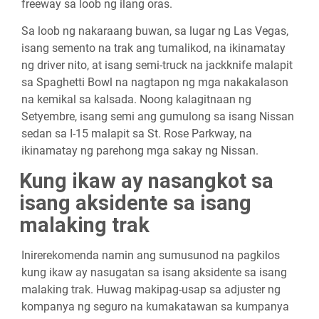
freeway sa loob ng ilang oras.
Sa loob ng nakaraang buwan, sa lugar ng Las Vegas,
isang semento na trak ang tumalikod, na ikinamatay
ng driver nito, at isang semi-truck na jackknife malapit
sa Spaghetti Bowl na nagtapon ng mga nakakalason
na kemikal sa kalsada. Noong kalagitnaan ng
Setyembre, isang semi ang gumulong sa isang Nissan
sedan sa I-15 malapit sa St. Rose Parkway, na
ikinamatay ng parehong mga sakay ng Nissan.
Kung ikaw ay nasangkot sa
isang aksidente sa isang
malaking trak
Inirerekomenda namin ang sumusunod na pagkilos
kung ikaw ay nasugatan sa isang aksidente sa isang
malaking trak. Huwag makipag-usap sa adjuster ng
kompanya ng seguro na kumakatawan sa kumpanya