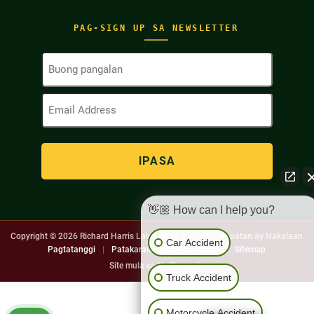
PAG-SIGN UP SA NEWSLETTER
Buong
Pangalan
(Kinakailangan)
Email
Address
(Kinakailangan)
👋🏼 How can I help you?
Copyright © 2026
Richard Harris Law Firm. Lahat ng Karapatan ay Nakalaan
Car Accident
Pagtatanggi
|
Patakaran sa Pagkapribado
|
Sitemap
Site mula sa
NetDynamic
Truck Accident
Motorcycle Accident