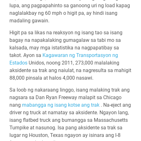
lupa, ang pagpapahinto sa ganoong uri ng load kapag
naglalakbay ng 60 mph o higit pa, ay hindi isang
madaling gawain.
Higit pa sa likas na reaksyon ng isang tao sa isang
bagay na napakalaking gumagalaw sa tabi mo sa
kalsada, may mga istatistika na nagpapatibay sa
takot.
Ayon sa
Kagawaran ng Transportasyon ng
Estados
Unidos, noong 2011, 273,000 malalaking
aksidente sa trak ang naiulat, na nagresulta sa mahigit
88,000 pinsala at halos 4,000 nasawi.
Sa loob ng nakaraang linggo, isang malaking trak ang
nagsara sa Dan Ryan Freeway malapit sa Chicago
nang
mabangga ng isang kotse ang trak
. Na-eject ang
driver ng truck at namatay sa aksidente. Ngayon lang,
isang flatbed truck ang bumangga sa Massachusetts
Turnpike at nasunog. Isa pang aksidente sa trak sa
lugar ng Houston, Texas ngayon ay isinara ang I-8