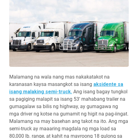
Malamang na wala nang mas nakakatakot na
karanasan kaysa masangkot sa isang
aksidente sa
isang malaking semi-truck.
Ang isang bagay tungkol
sa pagiging malapit sa isang 53' mahabang trailer na
gumagalaw sa bilis ng highway, ay gumagawa ng
mga driver ng kotse na gumamit ng higit na pag-iingat.
Malamang na may basehan ang takot na ito. Ang mga
semi-truck ay maaaring magdala ng mga load sa
80,000 lb. range, at kahit na mayroong 18 gulong sa