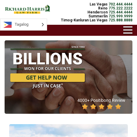
Las Vegas
702.444.4444
Reno
775.222.2222
Henderson
725.444.4444
Summerlin
725.999.9999
Timog-Kanluran Las Vegas
725.888.8888
Tagalog
4000+ Positibong Review