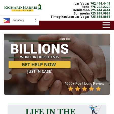
Las Vegas
702.444.4444
Reno
775.222.2222
Henderson
725.444.4444
Summerlin
725.999.9999
Timog-Kanluran Las Vegas
725.888.8888
Tagalog
4000+ Positibong Review