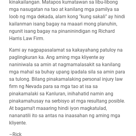
kinakailangan. Matapos kumatawan sa libu-libong
mga nasugatan na tao at kanilang mga pamilya sa
loob ng mga dekada, alam kong "kung sakali" ay hindi
kailanman isang bagay na maaari mong planuhin,
ngunit isang bagay na pinaninindigan ng Richard
Harris Law Firm.
Kami ay nagpapasalamat sa kakayahang patuloy na
paglingkuran ka. Ang aming mga kliyente ay
naniniwala sa amin at nagmamalasakit sa kanilang
mga mahal sa buhay upang ipadala sila sa amin para
sa tulong. Bilang pinakamalaking personal injury law
firm ng Nevada para sa mga tao at isa sa
pinakamalaki sa Kanluran, inihahatid namin ang
pinakamahusay na serbisyo at mga resultang posible.
At bagama't maaaring hindi iyon magkatulad,
nananatili ito sa antas na inaasahan ng aming mga
kliyente.
–Rick