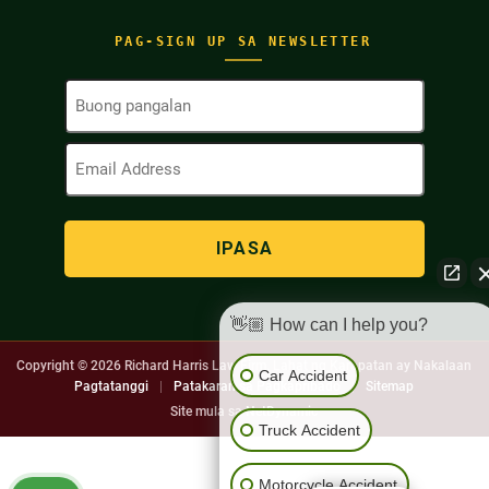
PAG-SIGN UP SA NEWSLETTER
Buong
Pangalan
(Kinakailangan)
Email
Address
(Kinakailangan)
👋🏼 How can I help you?
Copyright © 2026
Richard Harris Law Firm. Lahat ng Karapatan ay Nakalaan
Car Accident
Pagtatanggi
|
Patakaran sa Pagkapribado
|
Sitemap
Site mula sa
NetDynamic
Truck Accident
Motorcycle Accident