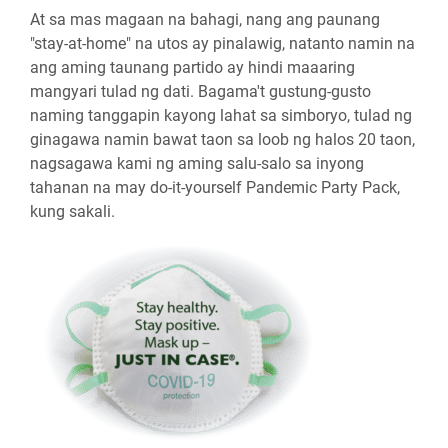
At sa mas magaan na bahagi, nang ang paunang
"stay-at-home" na utos ay pinalawig, natanto namin na
ang aming taunang partido ay hindi maaaring
mangyari tulad ng dati. Bagama't gustung-gusto
naming tanggapin kayong lahat sa simboryo, tulad ng
ginagawa namin bawat taon sa loob ng halos 20 taon,
nagsagawa kami ng aming salu-salo sa inyong
tahanan na may do-it-yourself Pandemic Party Pack,
kung sakali.