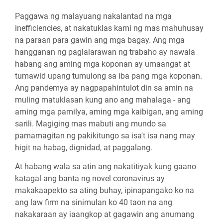
Paggawa ng malayuang nakalantad na mga
inefficiencies, at nakatuklas kami ng mas mahuhusay
na paraan para gawin ang mga bagay. Ang mga
hangganan ng paglalarawan ng trabaho ay nawala
habang ang aming mga koponan ay umaangat at
tumawid upang tumulong sa iba pang mga koponan.
Ang pandemya ay nagpapahintulot din sa amin na
muling matuklasan kung ano ang mahalaga - ang
aming mga pamilya, aming mga kaibigan, ang aming
sarili. Magiging mas mabuti ang mundo sa
pamamagitan ng pakikitungo sa isa't isa nang may
higit na habag, dignidad, at paggalang.
At habang wala sa atin ang nakatitiyak kung gaano
katagal ang banta ng novel coronavirus ay
makakaapekto sa ating buhay, ipinapangako ko na
ang law firm na sinimulan ko 40 taon na ang
nakakaraan ay iaangkop at gagawin ang anumang