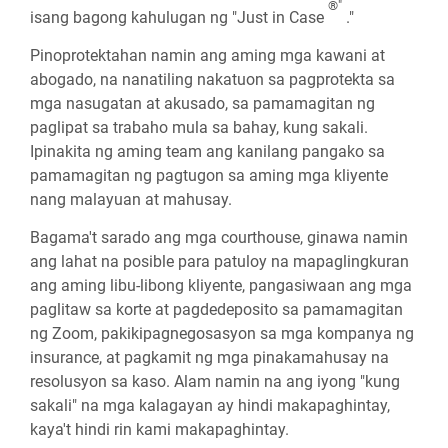
®"
isang bagong kahulugan ng "Just in Case
."
Pinoprotektahan namin ang aming mga kawani at
abogado, na nanatiling nakatuon sa pagprotekta sa
mga nasugatan at akusado, sa pamamagitan ng
paglipat sa trabaho mula sa bahay, kung sakali.
Ipinakita ng aming team ang kanilang pangako sa
pamamagitan ng pagtugon sa aming mga kliyente
nang malayuan at mahusay.
Bagama't sarado ang mga courthouse, ginawa namin
ang lahat na posible para patuloy na mapaglingkuran
ang aming libu-libong kliyente, pangasiwaan ang mga
paglitaw sa korte at pagdedeposito sa pamamagitan
ng Zoom, pakikipagnegosasyon sa mga kompanya ng
insurance, at pagkamit ng mga pinakamahusay na
resolusyon sa kaso. Alam namin na ang iyong "kung
sakali" na mga kalagayan ay hindi makapaghintay,
kaya't hindi rin kami makapaghintay.