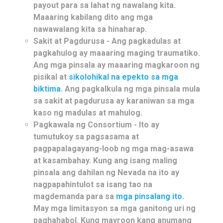
payout para sa lahat ng nawalang kita.
Maaaring kabilang dito ang mga
nawawalang kita sa hinaharap.
Sakit at Pagdurusa - Ang pagkadulas at
pagkahulog ay maaaring maging traumatiko.
Ang mga pinsala ay maaaring magkaroon ng
pisikal at
sikolohikal na epekto sa mga
biktima.
Ang pagkalkula ng mga pinsala mula
sa sakit at pagdurusa ay karaniwan sa mga
kaso ng madulas at mahulog.
Pagkawala ng Consortium - Ito ay
tumutukoy sa pagsasama at
pagpapalagayang-loob ng mga mag-asawa
at kasambahay. Kung ang isang maling
pinsala ang dahilan ng Nevada na ito ay
nagpapahintulot sa isang tao na
magdemanda para sa
mga pinsalang ito.
May mga limitasyon sa mga ganitong uri ng
paghahabol. Kung mayroon kang anumang