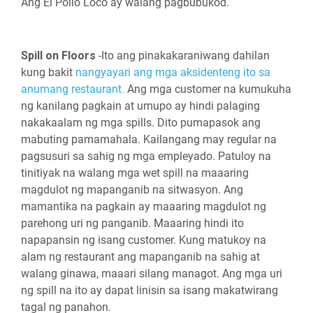
Ang El Pollo Loco ay walang pagbubukod.
Spill on Floors
-Ito ang pinakakaraniwang dahilan
kung bakit
nangyayari ang mga aksidenteng ito sa
anumang restaurant.
Ang mga customer na kumukuha
ng kanilang pagkain at umupo ay hindi palaging
nakakaalam ng mga spills. Dito pumapasok ang
mabuting pamamahala. Kailangang may regular na
pagsusuri sa sahig ng mga empleyado. Patuloy na
tinitiyak na walang mga wet spill na maaaring
magdulot ng mapanganib na sitwasyon. Ang
mamantika na pagkain ay maaaring magdulot ng
parehong uri ng panganib. Maaaring hindi ito
napapansin ng isang customer. Kung matukoy na
alam ng restaurant ang mapanganib na sahig at
walang ginawa, maaari silang managot. Ang mga uri
ng spill na ito ay dapat linisin sa isang makatwirang
tagal ng panahon.