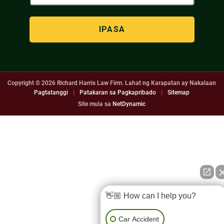
(Kinakailangan)
Copyright © 2026
Richard Harris Law Firm. Lahat ng Karapatan ay Nakalaan
Pagtatanggi
|
Patakaran sa Pagkapribado
|
Sitemap
Site mula sa
NetDynamic
👋🏼 How can I help you?
Car Accident