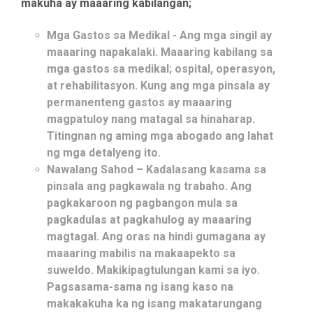
makuha ay maaaring kabilangan;
Mga Gastos sa Medikal - Ang mga singil ay
maaaring napakalaki. Maaaring kabilang sa
mga gastos sa medikal; ospital, operasyon,
at rehabilitasyon. Kung ang mga pinsala ay
permanenteng gastos ay maaaring
magpatuloy nang matagal sa hinaharap.
Titingnan ng aming mga abogado ang lahat
ng mga detalyeng ito.
Nawalang Sahod – Kadalasang kasama sa
pinsala ang pagkawala ng trabaho. Ang
pagkakaroon ng pagbangon mula sa
pagkadulas at pagkahulog ay maaaring
magtagal. Ang oras na hindi gumagana ay
maaaring mabilis na makaapekto sa
suweldo. Makikipagtulungan kami sa iyo.
Pagsasama-sama ng isang kaso na
makakakuha ka ng isang makatarungang