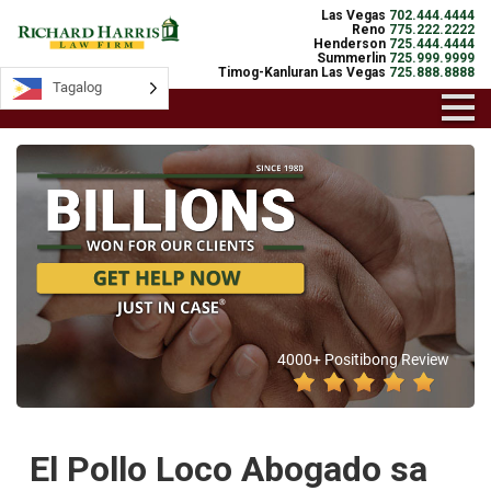
Las Vegas
702.444.4444
Reno
775.222.2222
Henderson
725.444.4444
Summerlin
725.999.9999
Timog-Kanluran Las Vegas
725.888.8888
Tagalog
4000+ Positibong Review
El Pollo Loco Abogado sa