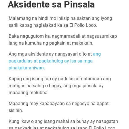
Aksidente sa Pinsala
Malamang na hindi mo iniisip na saktan ang iyong
sarili kapag naglalakad ka sa El Pollo Loco.
Baka nagugutom ka, nagmamadali at nagsusumikap
lang na kumuha ng pagkain at makakain.
Ang mga aksidente ay nangyayari dito at
ang
pagkadulas at pagkahulog ay isa sa mga
pinakakaraniwan.
Kapag ang isang tao ay nadulas at natamaan ang
matigas na sahig o bagay, ang mga pinsala ay
maaaring malubha.
Maaaring may kapabayaan sa negosyo na dapat
sisihin.
Kung ikaw o ang isang mahal sa buhay ay nasugatan
sa pagkadulas at pagkahulog sa isang El Pollo Loco,