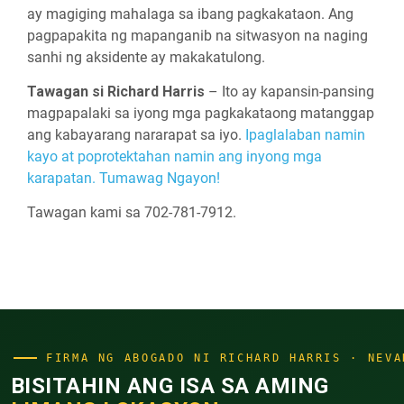
ay magiging mahalaga sa ibang pagkakataon. Ang
pagpapakita ng mapanganib na sitwasyon na naging
sanhi ng aksidente ay makakatulong.
Tawagan si Richard Harris
– Ito ay kapansin-pansing
magpapalaki sa iyong mga pagkakataong matanggap
ang kabayarang nararapat sa iyo.
Ipaglalaban namin
kayo at poprotektahan namin ang inyong mga
karapatan. Tumawag Ngayon!
Tawagan kami sa 702-781-7912.
FIRMA NG ABOGADO NI RICHARD HARRIS · NEVA
BISITAHIN ANG ISA SA AMING