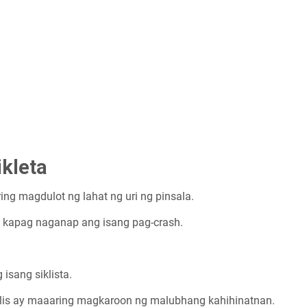
ikleta
ing magdulot ng lahat ng uri ng pinsala.
 kapag naganap ang isang pag-crash.
sang siklista.
lis ay maaaring magkaroon ng malubhang kahihinatnan.