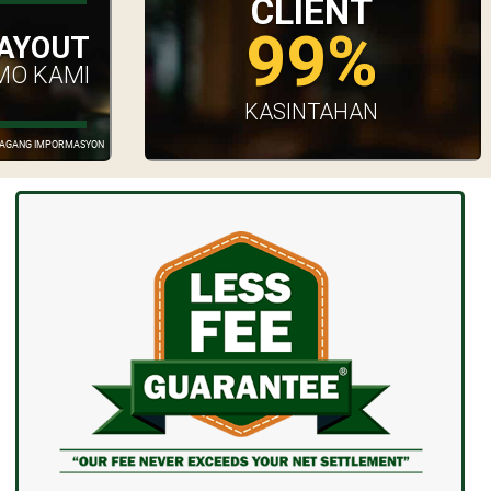
CLIENT
99%
AYOUT
MO KAMI
KASINTAHAN
GDAGANG IMPORMASYON