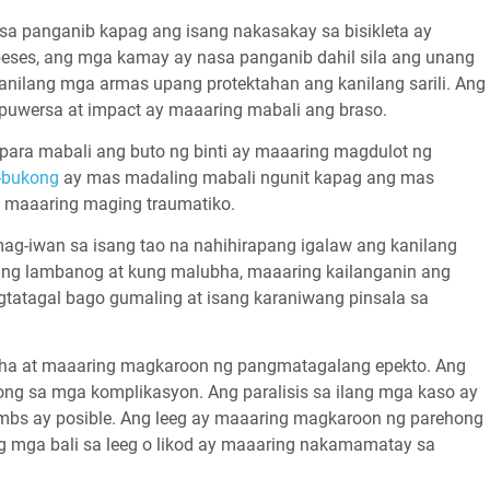
a panganib kapag ang isang nakasakay sa bisikleta ay
eses, ang mga kamay ay nasa panganib dahil sila ang unang
anilang mga armas upang protektahan ang kanilang sarili. Ang
 puwersa at impact ay maaaring mabali ang braso.
para mabali ang buto ng binti ay maaaring magdulot ng
-bukong
ay mas madaling mabali ngunit kapag ang mas
y maaaring maging traumatiko.
mag-iwan sa isang tao na nahihirapang igalaw ang kanilang
isang lambanog at kung malubha, maaaring kailanganin ang
tatagal bago gumaling at isang karaniwang pinsala sa
ubha at maaaring magkaroon ng pangmatagalang epekto. Ang
ong sa mga komplikasyon. Ang paralisis sa ilang mga kaso ay
mbs ay posible. Ang leeg ay maaaring magkaroon ng parehong
 mga bali sa leeg o likod ay maaaring nakamamatay sa