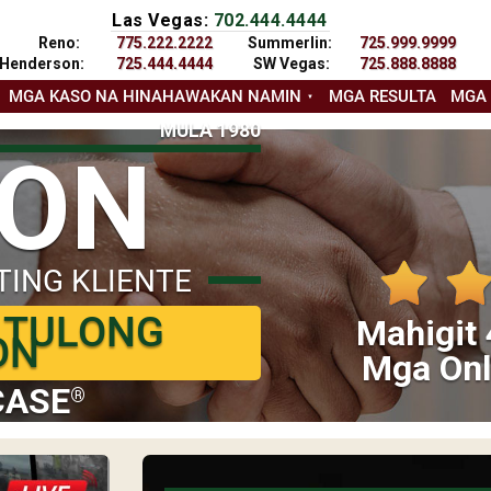
Las Vegas:
702.444.4444
Reno:
775.222.2222
Summerlin:
725.999.9999
Henderson:
725.444.4444
SW Vegas:
725.888.8888
MGA KASO NA HINAHAWAKAN NAMIN
MGA RESULTA
MGA
MULA 1980
YON
TING KLIENTE
 TULONG
Mahigit 
ON
Mga Onl
CASE
®