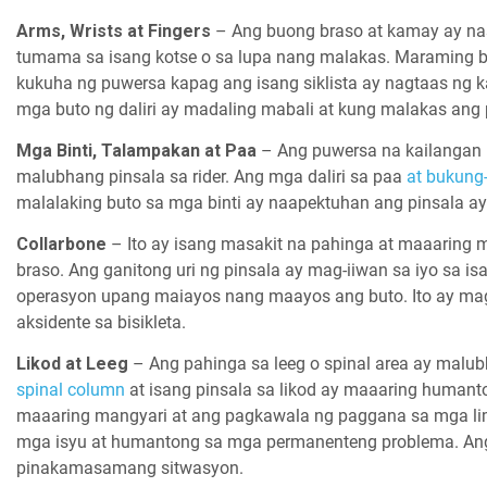
Arms, Wrists at Fingers
– Ang buong braso at kamay ay nas
tumama sa isang kotse o sa lupa nang malakas. Maraming b
kukuha ng puwersa kapag ang isang siklista ay nagtaas ng k
mga buto ng daliri ay madaling mabali at kung malakas ang
Mga Binti, Talampakan at Paa
– Ang puwersa na kailangan 
malubhang pinsala sa rider. Ang mga daliri sa paa
at bukung
malalaking buto sa mga binti ay naapektuhan ang pinsala a
Collarbone
– Ito ay isang masakit na pahinga at maaaring 
braso. Ang ganitong uri ng pinsala ay mag-iiwan sa iyo sa 
operasyon upang maiayos nang maayos ang buto. Ito ay mag
aksidente sa bisikleta.
Likod at Leeg
– Ang pahinga sa leeg o spinal area ay mal
spinal column
at isang pinsala sa likod ay maaaring humant
maaaring mangyari at ang pagkawala ng paggana sa mga li
mga isyu at humantong sa mga permanenteng problema. Ang
pinakamasamang sitwasyon.