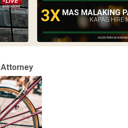
3X
MAS MALAKING P
KAPAG HIRE 
I-CLICK PARA SA KARA
 Attorney