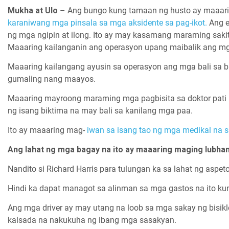
Mukha at Ulo
– Ang bungo kung tamaan ng husto ay maaarin
karaniwang mga pinsala sa mga aksidente sa pag-ikot.
Ang e
ng mga ngipin at ilong. Ito ay may kasamang maraming sak
Maaaring kailanganin ang operasyon upang maibalik ang m
Maaaring kailangang ayusin sa operasyon ang mga bali sa
gumaling nang maayos.
Maaaring mayroong maraming mga pagbisita sa doktor pati 
ng isang biktima na may bali sa kanilang mga paa.
Ito ay maaaring mag-
iwan sa isang tao ng mga medikal na si
Ang lahat ng mga bagay na ito ay maaaring maging lubha
Nandito si Richard Harris para tulungan ka sa lahat ng aspet
Hindi ka dapat managot sa alinman sa mga gastos na ito ku
Ang mga driver ay may utang na loob sa mga sakay ng bisik
kalsada na nakukuha ng ibang mga sasakyan.