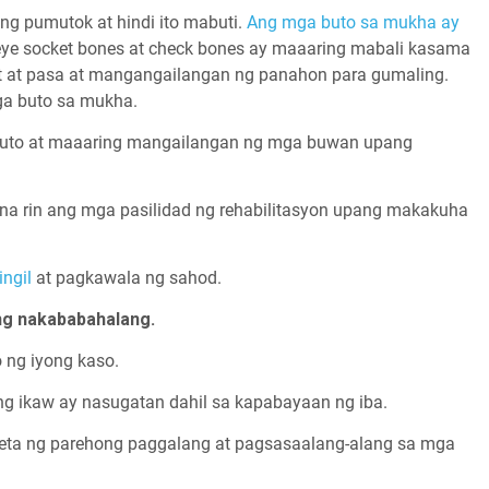
g pumutok at hindi ito mabuti.
Ang mga buto sa mukha ay
ye socket bones at check bones ay maaaring mabali kasama
it at pasa at mangangailangan ng panahon para gumaling.
ga buto sa mukha.
 buto at maaaring mangailangan ng mga buwan upang
na rin ang mga pasilidad ng rehabilitasyon upang makakuha
ngil
at pagkawala ng sahod.
ng nakababahalang.
o ng iyong kaso.
ng ikaw ay nasugatan dahil sa kapabayaan ng iba.
leta ng parehong paggalang at pagsasaalang-alang sa mga