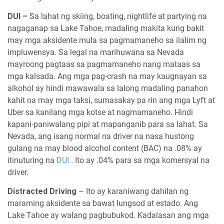
DUI
–
Sa lahat ng skiing, boating, nightlife at partying na
nagaganap sa Lake Tahoe, madaling makita kung bakit
may mga aksidente mula sa pagmamaneho sa ilalim ng
impluwensya. Sa legal na marihuwana sa Nevada
mayroong pagtaas sa pagmamaneho nang mataas sa
mga kalsada. Ang mga pag-crash na may kaugnayan sa
alkohol ay hindi mawawala sa lalong madaling panahon
kahit na may mga taksi, sumasakay pa rin ang mga Lyft at
Uber sa kanilang mga kotse at nagmamaneho. Hindi
kapani-paniwalang pipi at mapanganib para sa lahat. Sa
Nevada, ang isang normal na driver na nasa hustong
gulang na may blood alcohol content (BAC) na .08% ay
itinuturing na
DUI
. Ito ay .04% para sa mga komersyal na
driver.
Distracted Driving
– Ito ay karaniwang dahilan ng
maraming aksidente sa bawat lungsod at estado. Ang
Lake Tahoe ay walang pagbubukod. Kadalasan ang mga