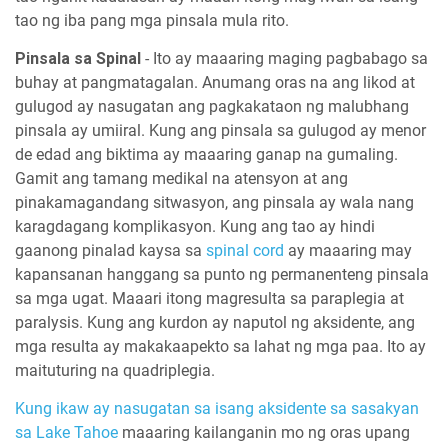
tao ng iba pang mga pinsala mula rito.
Pinsala sa Spinal
- Ito ay maaaring maging pagbabago sa
buhay at pangmatagalan. Anumang oras na ang likod at
gulugod ay nasugatan ang pagkakataon ng malubhang
pinsala ay umiiral. Kung ang pinsala sa gulugod ay menor
de edad ang biktima ay maaaring ganap na gumaling.
Gamit ang tamang medikal na atensyon at ang
pinakamagandang sitwasyon, ang pinsala ay wala nang
karagdagang komplikasyon. Kung ang tao ay hindi
gaanong pinalad kaysa sa
spinal cord
ay maaaring may
kapansanan hanggang sa punto ng permanenteng pinsala
sa mga ugat. Maaari itong magresulta sa paraplegia at
paralysis. Kung ang kurdon ay naputol ng aksidente, ang
mga resulta ay makakaapekto sa lahat ng mga paa. Ito ay
maituturing na quadriplegia.
Kung ikaw ay nasugatan sa isang aksidente sa sasakyan
sa Lake Tahoe
maaaring kailanganin mo ng oras upang