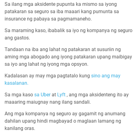
Sa ilang mga aksidente pupunta ka mismo sa iyong
patakaran sa seguro sa iba maaari kang pumunta sa
insurance ng pabaya sa pagmamaneho.
Sa maraming kaso, ibabalik sa iyo ng kompanya ng seguro
ang gastos.
Tandaan na iba ang lahat ng patakaran at susuriin ng
aming mga abogado ang iyong patakaran upang maibigay
sa iyo ang lahat ng iyong mga opsyon.
Kadalasan ay may mga pagtatalo kung
sino ang may
kasalanan.
Sa mga kaso
sa Uber
at
Lyft
, ang mga aksidenteng ito ay
maaaring maiugnay nang ilang sandali.
Ang mga kompanya ng seguro ay gagamit ng anumang
dahilan upang hindi magbayad o maglaan lamang ng
kanilang oras.