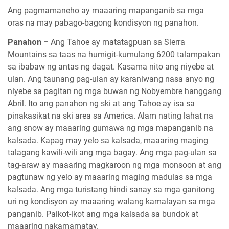
Ang pagmamaneho ay maaaring mapanganib sa mga
oras na may pabago-bagong kondisyon ng panahon.
Panahon –
Ang Tahoe ay matatagpuan sa Sierra
Mountains sa taas na humigit-kumulang 6200 talampakan
sa ibabaw ng antas ng dagat. Kasama nito ang niyebe at
ulan. Ang taunang pag-ulan ay karaniwang nasa anyo ng
niyebe sa pagitan ng mga buwan ng Nobyembre hanggang
Abril. Ito ang panahon ng ski at ang Tahoe ay isa sa
pinakasikat na ski area sa America. Alam nating lahat na
ang snow ay maaaring gumawa ng mga mapanganib na
kalsada. Kapag may yelo sa kalsada, maaaring maging
talagang kawili-wili ang mga bagay. Ang mga pag-ulan sa
tag-araw ay maaaring magkaroon ng mga monsoon at ang
pagtunaw ng yelo ay maaaring maging madulas sa mga
kalsada. Ang mga turistang hindi sanay sa mga ganitong
uri ng kondisyon ay maaaring walang kamalayan sa mga
panganib. Paikot-ikot ang mga kalsada sa bundok at
maaaring nakamamatay.