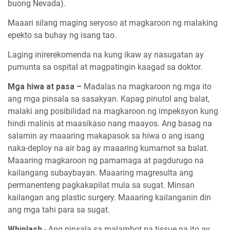
buong Nevada).
Maaari silang maging seryoso at magkaroon ng malaking
epekto sa buhay ng isang tao.
Laging inirerekomenda na kung ikaw ay nasugatan ay
pumunta sa ospital at magpatingin kaagad sa doktor.
Mga hiwa at pasa –
Madalas na magkaroon ng mga ito
ang mga pinsala sa sasakyan. Kapag pinutol ang balat,
malaki ang posibilidad na magkaroon ng impeksyon kung
hindi malinis at maasikaso nang maayos. Ang basag na
salamin ay maaaring makapasok sa hiwa o ang isang
naka-deploy na air bag ay maaaring kumamot sa balat.
Maaaring magkaroon ng pamamaga at pagdurugo na
kailangang subaybayan. Maaaring magresulta ang
permanenteng pagkakapilat mula sa sugat. Minsan
kailangan ang plastic surgery. Maaaring kailanganin din
ang mga tahi para sa sugat.
Whiplash
- Ang pinsala sa malambot na tissue na ito ay