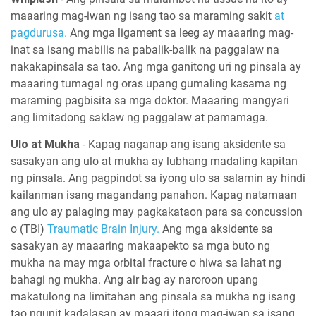
maaaring mag-iwan ng isang tao sa maraming sakit
at
pagdurusa.
Ang mga ligament sa leeg ay maaaring mag-
inat sa isang mabilis na pabalik-balik na paggalaw na
nakakapinsala sa tao. Ang mga ganitong uri ng pinsala ay
maaaring tumagal ng oras upang gumaling kasama ng
maraming pagbisita sa mga doktor. Maaaring mangyari
ang limitadong saklaw ng paggalaw at pamamaga.
Ulo at Mukha
- Kapag naganap ang isang aksidente sa
sasakyan ang ulo at mukha ay lubhang madaling kapitan
ng pinsala. Ang pagpindot sa iyong ulo sa salamin ay hindi
kailanman isang magandang panahon. Kapag natamaan
ang ulo ay palaging may pagkakataon para sa concussion
o (TBI)
Traumatic Brain Injury.
Ang mga aksidente sa
sasakyan ay maaaring makaapekto sa mga buto ng
mukha na may mga orbital fracture o hiwa sa lahat ng
bahagi ng mukha. Ang air bag ay naroroon upang
makatulong na limitahan ang pinsala sa mukha ng isang
tao ngunit kadalasan ay maaari itong mag-iwan sa isang