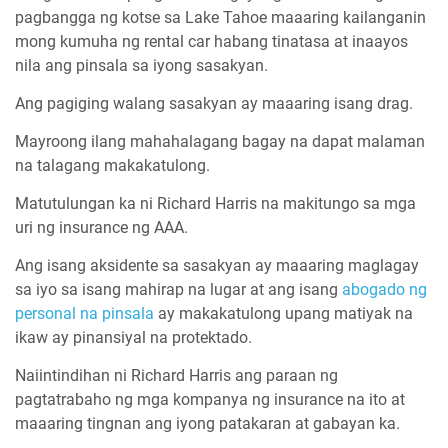
pagbangga ng kotse sa Lake Tahoe maaaring kailanganin
mong kumuha ng rental car habang tinatasa at inaayos
nila ang pinsala sa iyong sasakyan.
Ang pagiging walang sasakyan ay maaaring isang drag.
Mayroong ilang mahahalagang bagay na dapat malaman
na talagang makakatulong.
Matutulungan ka ni Richard Harris na makitungo sa mga
uri ng insurance ng AAA.
Ang isang aksidente sa sasakyan ay maaaring maglagay
sa iyo sa isang mahirap na lugar at ang isang
abogado ng
personal na pinsala
ay makakatulong upang matiyak na
ikaw ay pinansiyal na protektado.
Naiintindihan ni Richard Harris ang paraan ng
pagtatrabaho ng mga kompanya ng insurance na ito at
maaaring tingnan ang iyong patakaran at gabayan ka.