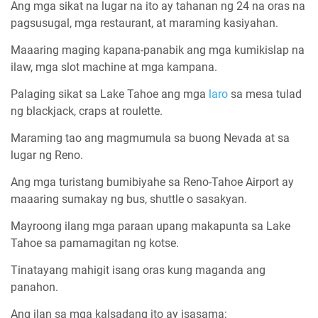
Ang mga sikat na lugar na ito ay tahanan ng 24 na oras na
pagsusugal, mga restaurant, at maraming kasiyahan.
Maaaring maging kapana-panabik ang mga kumikislap na
ilaw, mga slot machine at mga kampana.
Palaging sikat sa Lake Tahoe ang mga
laro
sa mesa tulad
ng blackjack, craps at roulette.
Maraming tao ang magmumula sa buong Nevada at sa
lugar ng Reno.
Ang mga turistang bumibiyahe sa Reno-Tahoe Airport ay
maaaring sumakay ng bus, shuttle o sasakyan.
Mayroong ilang mga paraan upang makapunta sa Lake
Tahoe sa pamamagitan ng kotse.
Tinatayang mahigit isang oras kung maganda ang
panahon.
Ang ilan sa mga kalsadang ito ay isasama;