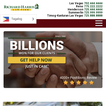
Las Vegas
702.444.4444
Reno
775.222.2222
Henderson
725.444.4444
Summerlin
725.999.9999
Timog-Kanluran Las Vegas
725.888.8888
Tagalog
4000+ Positibong Review