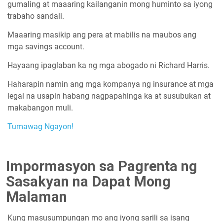
gumaling at maaaring kailanganin mong huminto sa iyong
trabaho sandali.
Maaaring masikip ang pera at mabilis na maubos ang
mga savings account.
Hayaang ipaglaban ka ng mga abogado ni Richard Harris.
Haharapin namin ang mga kompanya ng insurance at mga
legal na usapin habang nagpapahinga ka at susubukan at
makabangon muli.
Tumawag Ngayon!
Impormasyon sa Pagrenta ng
Sasakyan na Dapat Mong
Malaman
Kung masusumpungan mo ang iyong sarili sa isang