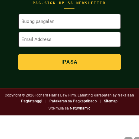
PAG-SIGN UP SA NEWSLETTER
Buong
Pangalan
(Kinakailangan)
Email
Address
(Kinakailangan)
Copyright © 2026
Richard Harris Law Firm. Lahat ng Karapatan ay Nakalaan
Pagtatanggi
|
Patakaran sa Pagkapribado
|
Sitemap
Site mula sa
NetDynamic