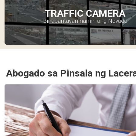
TRAFFIC CAMERA
Binabantayan namin ang Nevada
Abogado sa Pinsala ng Lacera