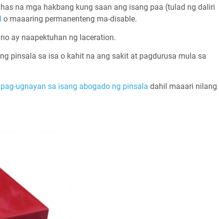
as na mga hakbang kung saan ang isang paa (tulad ng daliri
l
o maaaring permanenteng ma-disable.
no ay naapektuhan ng laceration.
 pinsala sa isa o kahit na ang sakit at pagdurusa mula sa
ipag-ugnayan sa isang abogado ng pinsala
dahil maaari nilang