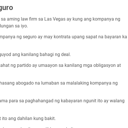
guro
 sa aming law firm sa Las Vegas ay kung ang kompanya ng
lungan sa iyo.
kompanya ng seguro ay may kontrata upang sapat na bayaran ka
guyod ang kanilang bahagi ng deal.
ahat ng partido ay umaayon sa kanilang mga obligasyon at
bihasang abogado na lumaban sa malalaking kompanya ng
ma para sa paghahangad ng kabayaran ngunit ito ay walang
to ang dahilan kung bakit.