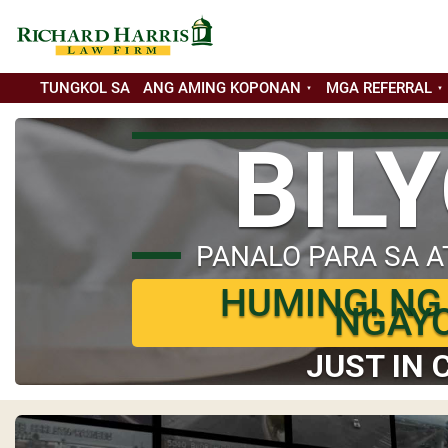
TUNGKOL SA
ANG AMING KOPONAN
MGA REFERRAL
BIL
PANALO PARA SA A
HUMINGI NG
NGAY
JUST IN 