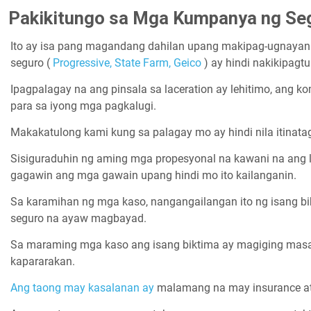
Pakikitungo sa Mga Kumpanya ng Se
Ito ay isa pang magandang dahilan upang makipag-ugnayan
seguro (
Progressive,
State Farm,
Geico
) ay hindi nakikipagtu
Ipagpalagay na ang pinsala sa laceration ay lehitimo, ang 
para sa iyong mga pagkalugi.
Makakatulong kami kung sa palagay mo ay hindi nila itinata
Sisiguraduhin ng aming mga propesyonal na kawani na ang l
gagawin ang mga gawain upang hindi mo ito kailanganin.
Sa karamihan ng mga kaso, nangangailangan ito ng isang 
seguro na ayaw magbayad.
Sa maraming mga kaso ang isang biktima ay magiging masa
kapararakan.
Ang taong may kasalanan ay
malamang na may insurance at i