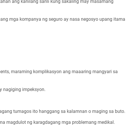
ahan ang kanilang sarili kung sakaling may masamang
t ang mga kompanya ng seguro ay nasa negosyo upang itama
ements, maraming komplikasyon ang maaaring mangyari sa
ay nagiging impeksyon.
alagang tumagos ito hanggang sa kalamnan o maging sa buto.
t na magdulot ng karagdagang mga problemang medikal.