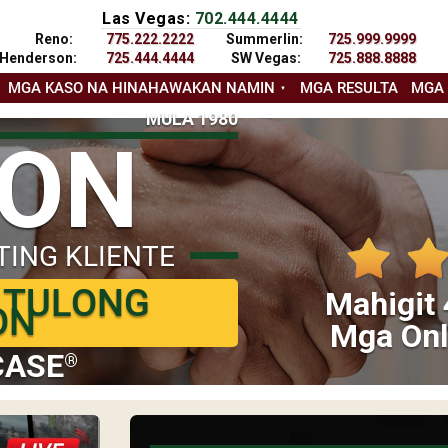
Las Vegas:
702.444.4444
Reno:
775.222.2222
Summerlin:
725.999.9999
Henderson:
725.444.4444
SW Vegas:
725.888.8888
MGA KASO NA HINAHAWAKAN NAMIN
MGA RESULTA
MGA
MULA 1980
YON
TING KLIENTE
 TULONG
Mahigit 
ON
Mga Onl
CASE
®