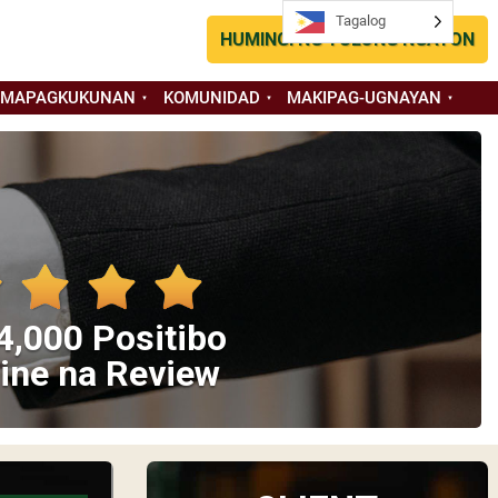
Tagalog
HUMINGI NG TULONG NGAYON
 MAPAGKUKUNAN
KOMUNIDAD
MAKIPAG-UGNAYAN
4,000 Positibo
ine na Review