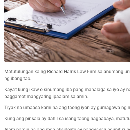
Matutulungan ka ng Richard Harris Law Firm sa anumang ur
ng ibang tao.
Kaya't kung ikaw o sinumang iba pang mahalaga sa iyo ay n
paggamot mangyaring ipaalam sa amin.
Tiyak na umaasa kami na ang taong iyon ay gumagawa ng m
Kung ang pinsala ay dahil sa isang taong nagpabaya, matu
Alam namin na ang mga aksidente ay nangyayari ngunit kung