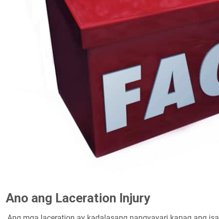
Ano ang Laceration Injury
Ang mga laceration ay kadalasang nangyayari kapag ang is