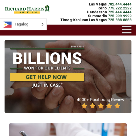
Las Vegas
702.444.4444
Reno
775.222.2222
Henderson
725.444.4444
Summerlin
725.999.9999
Timog-Kanluran Las Vegas
725.888.8888
Tagalog
4000+ Positibong Review