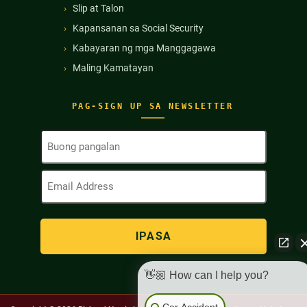
Slip at Talon
Kapansanan sa Social Security
Kabayaran ng mga Manggagawa
Maling Kamatayan
PAG-SIGN UP SA NEWSLETTER
Buong
Pangalan
(Kinakailangan)
Email
Address
(Kinakailangan)
👋🏼 How can I help you?
Car Accident