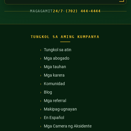
MAGAGAMIT
24/7
·
(702) 444-4444
TUNGKOL SA AMING KUMPANYA
Tungkol sa atin
Mga abogado
Mga tauhan
Mga karera
Komunidad
Blog
Mga referral
Makipag-ugnayan
En Español
Mga Camera ng Aksidente