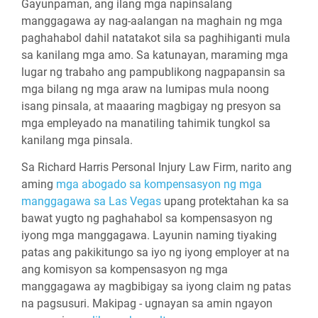
Gayunpaman, ang ilang mga napinsalang
manggagawa ay nag-aalangan na maghain ng mga
paghahabol dahil natatakot sila sa paghihiganti mula
sa kanilang mga amo. Sa katunayan, maraming mga
lugar ng trabaho ang pampublikong nagpapansin sa
mga bilang ng mga araw na lumipas mula noong
isang pinsala, at maaaring magbigay ng presyon sa
mga empleyado na manatiling tahimik tungkol sa
kanilang mga pinsala.
Sa Richard Harris Personal Injury Law Firm, narito ang
aming
mga abogado sa kompensasyon ng mga
manggagawa sa Las Vegas
upang protektahan ka sa
bawat yugto ng paghahabol sa kompensasyon ng
iyong mga manggagawa. Layunin naming tiyaking
patas ang pakikitungo sa iyo ng iyong employer at na
ang komisyon sa kompensasyon ng mga
manggagawa ay magbibigay sa iyong claim ng patas
na pagsusuri. Makipag - ugnayan sa amin ngayon