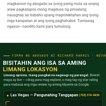
magkaroon ng abogado sa iyong panig mula sa unang
araw pagkatapos mong magdusa ng pinsalang
nauugnay sa trabaho upang maprotektahan ang iyong
mga karapatan at ang iyong paghahabol. Tumawag
ngayon—nandito kami para tumulong.
FIRMA NG ABOGADO NI RICHARD HARRIS · NEVA
BISITAHIN ANG ISA SA AMING
LIMANG LOKASYON
Limang opisina. Isang pangkat na nagwagi ng parangal.
Bawat
mapa ay live — i-drag para mag-explore, o mag-tap ng star rating
para mabasa ang mga review ng aming kliyente sa Google.
Las Vegas — Pangunahing Tanggapan
(702) 374-0436