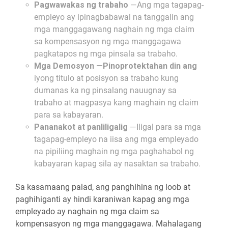
Pagwawakas ng trabaho
—Ang mga tagapag-
empleyo ay ipinagbabawal na tanggalin ang
mga manggagawang naghain ng mga claim
sa kompensasyon ng mga manggagawa
pagkatapos ng mga pinsala sa trabaho.
Mga Demosyon —Pinoprotektahan din ang
iyong titulo at posisyon sa trabaho kung
dumanas ka ng pinsalang nauugnay sa
trabaho at magpasya kang maghain ng claim
para sa kabayaran.
Pananakot at panliligalig
—Iligal para sa mga
tagapag-empleyo na iisa ang mga empleyado
na pipiliing maghain ng mga paghahabol ng
kabayaran kapag sila ay nasaktan sa trabaho.
Sa kasamaang palad, ang panghihina ng loob at
paghihiganti ay hindi karaniwan kapag ang mga
empleyado ay naghain ng mga claim sa
kompensasyon ng mga manggagawa. Mahalagang