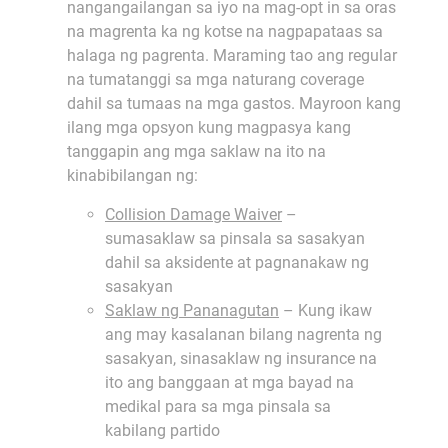
nangangailangan sa iyo na mag-opt in sa oras
na magrenta ka ng kotse na nagpapataas sa
halaga ng pagrenta. Maraming tao ang regular
na tumatanggi sa mga naturang coverage
dahil sa tumaas na mga gastos. Mayroon kang
ilang mga opsyon kung magpasya kang
tanggapin ang mga saklaw na ito na
kinabibilangan ng:
Collision Damage Waiver
–
sumasaklaw sa pinsala sa sasakyan
dahil sa aksidente at pagnanakaw ng
sasakyan
Saklaw ng Pananagutan
– Kung ikaw
ang may kasalanan bilang nagrenta ng
sasakyan, sinasaklaw ng insurance na
ito ang banggaan at mga bayad na
medikal para sa mga pinsala sa
kabilang partido