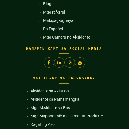
Blog
Mga referral
Makipag-ugnayan
En Español
Mga Camera ng Aksidente
HANAPIN KAMI SA SOCIAL MEDIA
MGA LUGAR NG PAGSASANAY
Aksidente sa Aviation
Aksidente sa Pamamangka
Mga Aksidente sa Bus
Mga Mapanganib na Gamot at Produkto
Kagat ng Aso