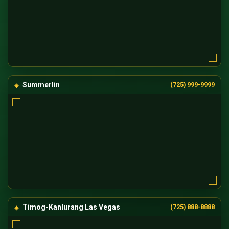
Summerlin
(725) 999-9999
Timog-Kanlurang Las Vegas
(725) 888-8888