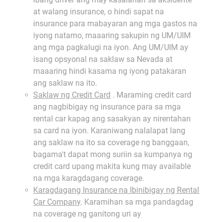
at walang insurance, o hindi sapat na
insurance para mabayaran ang mga gastos na
iyong natamo, maaaring sakupin ng UM/UIM
ang mga pagkalugi na iyon. Ang UM/UIM ay
isang opsyonal na saklaw sa Nevada at
maaaring hindi kasama ng iyong patakaran
ang saklaw na ito.
Saklaw ng Credit Card
. Maraming credit card
ang nagbibigay ng insurance para sa mga
rental car kapag ang sasakyan ay nirentahan
sa card na iyon. Karaniwang nalalapat lang
ang saklaw na ito sa coverage ng banggaan,
bagama't dapat mong suriin sa kumpanya ng
credit card upang makita kung may available
na mga karagdagang coverage.
Karagdagang Insurance na Ibinibigay ng Rental
Car Company
. Karamihan sa mga pandagdag
na coverage ng ganitong uri ay