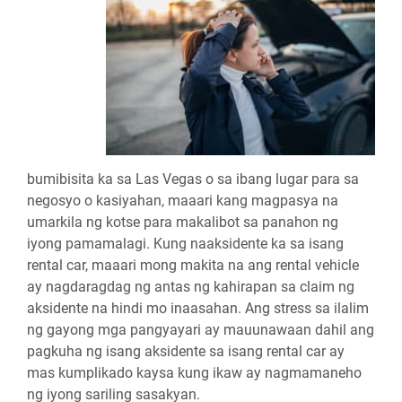
bumibisita ka sa Las Vegas o sa ibang lugar para sa
negosyo o kasiyahan, maaari kang magpasya na
umarkila ng kotse para makalibot sa panahon ng
iyong pamamalagi. Kung naaksidente ka sa isang
rental car, maaari mong makita na ang rental vehicle
ay nagdaragdag ng antas ng kahirapan sa claim ng
aksidente na hindi mo inaasahan. Ang stress sa ilalim
ng gayong mga pangyayari ay mauunawaan dahil ang
pagkuha ng isang aksidente sa isang rental car ay
mas kumplikado kaysa kung ikaw ay nagmamaneho
ng iyong sariling sasakyan.