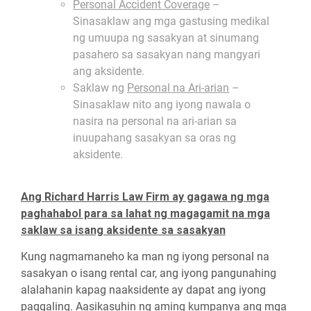
Personal Accident Coverage
–
Sinasaklaw ang mga gastusing medikal
ng umuupa ng sasakyan at sinumang
pasahero sa sasakyan nang mangyari
ang aksidente.
Saklaw ng
Personal na Ari-arian
–
Sinasaklaw nito ang iyong nawala o
nasira na personal na ari-arian sa
inuupahang sasakyan sa oras ng
aksidente.
Ang Richard Harris Law Firm ay gagawa ng mga
paghahabol para sa lahat ng magagamit na mga
saklaw sa isang aksidente sa sasakyan
Kung nagmamaneho ka man ng iyong personal na
sasakyan o isang rental car, ang iyong pangunahing
alalahanin kapag naaksidente ay dapat ang iyong
paggaling. Aasikasuhin ng aming kumpanya ang mga