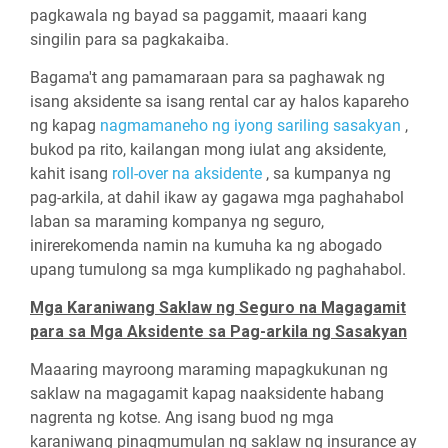
pagkawala ng bayad sa paggamit, maaari kang
singilin para sa pagkakaiba.
Bagama't ang pamamaraan para sa paghawak ng
isang aksidente sa isang rental car ay halos kapareho
ng kapag
nagmamaneho ng iyong sariling sasakyan
,
bukod pa rito, kailangan mong iulat ang aksidente,
kahit isang
roll-over na aksidente
, sa kumpanya ng
pag-arkila, at dahil ikaw ay gagawa mga paghahabol
laban sa maraming kompanya ng seguro,
inirerekomenda namin na kumuha ka ng abogado
upang tumulong sa mga kumplikado ng paghahabol.
Mga Karaniwang Saklaw ng Seguro na Magagamit
para sa Mga Aksidente sa Pag-arkila ng Sasakyan
Maaaring mayroong maraming mapagkukunan ng
saklaw na magagamit kapag naaksidente habang
nagrenta ng kotse. Ang isang buod ng mga
karaniwang pinagmumulan ng saklaw ng insurance ay