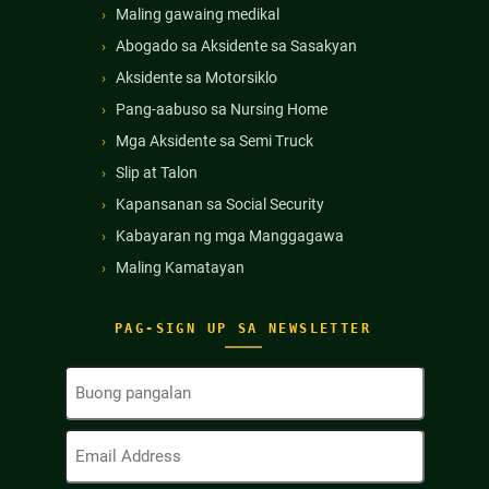
Maling gawaing medikal
Abogado sa Aksidente sa Sasakyan
Aksidente sa Motorsiklo
Pang-aabuso sa Nursing Home
Mga Aksidente sa Semi Truck
Slip at Talon
Kapansanan sa Social Security
Kabayaran ng mga Manggagawa
Maling Kamatayan
PAG-SIGN UP SA NEWSLETTER
Buong
Pangalan
(Kinakailangan)
Email
Address
(Kinakailangan)