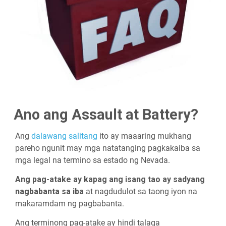
Ano ang Assault at Battery?
Ang
dalawang salitang
ito ay maaaring mukhang
pareho ngunit may mga natatanging pagkakaiba sa
mga legal na termino sa estado ng Nevada.
Ang pag-atake ay kapag ang isang tao ay sadyang
nagbabanta sa iba
at nagdudulot sa taong iyon na
makaramdam ng pagbabanta.
Ang terminong pag-atake ay hindi talaga