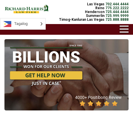
Las Vegas
702.444.4444
Reno
775.222.2222
Henderson
725.444.4444
Summerlin
725.999.9999
Timog-Kanluran Las Vegas
725.888.8888
Tagalog
4000+ Positibong Review