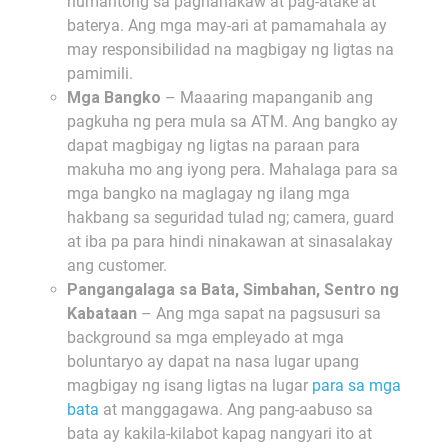
humantong sa pagnanakaw at pag-atake at
baterya. Ang mga may-ari at pamamahala ay
may responsibilidad na magbigay ng ligtas na
pamimili.
Mga Bangko
– Maaaring mapanganib ang
pagkuha ng pera mula sa ATM. Ang bangko ay
dapat magbigay ng ligtas na paraan para
makuha mo ang iyong pera. Mahalaga para sa
mga bangko na maglagay ng ilang mga
hakbang sa seguridad tulad ng; camera, guard
at iba pa para hindi ninakawan at sinasalakay
ang customer.
Pangangalaga sa Bata, Simbahan, Sentro ng
Kabataan
– Ang mga sapat na pagsusuri sa
background sa mga empleyado at mga
boluntaryo ay dapat na nasa lugar upang
magbigay ng isang ligtas na lugar
para sa mga
bata
at manggagawa. Ang pang-aabuso sa
bata ay kakila-kilabot kapag nangyari ito at