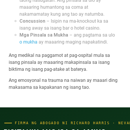
taong nasugatan. Ang pinsala sa ulo ay
maaaring humantong sa coma at
nakamamatay kung ang tao ay natumba.
Concussion
– Isipin na ma-knockout ka sa
isang away sa isang bar o hotel casino.
Mga Pinsala sa Mukha
– ang pagtama sa ulo
o mukha
ay maaaring maging napakatindi.
Ang medikal na paggamot at pag-ospital mula sa
isang pinsala ay maaaring makapinsala sa isang
biktima ng isang pag-atake at baterya.
Ang emosyonal na trauma na naiwan ay maaari ding
makasama sa kapakanan ng isang tao.
FIRMA NG ABOGADO NI RICHARD HARRIS · NEVA