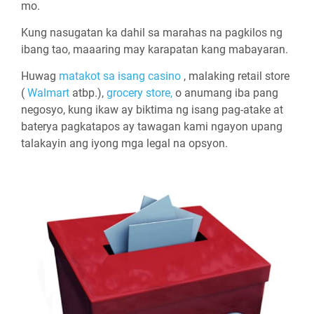
mo.
Kung nasugatan ka dahil sa marahas na pagkilos ng
ibang tao, maaaring may karapatan kang mabayaran.
Huwag
matakot sa isang casino
, malaking retail store
(
Walmart
atbp.),
grocery store,
o anumang iba pang
negosyo, kung ikaw ay biktima ng isang pag-atake at
baterya pagkatapos ay tawagan kami ngayon upang
talakayin ang iyong mga legal na opsyon.