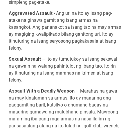
simpleng pag-atake.
Aggravated Assault
- Ang uri na ito ay isang pag-
atake na ginawa gamit ang isang armas na
kasangkot. Ang pananakot sa isang tao na may armas
ay magiging kwalipikado bilang ganitong uri. Ito ay
itinuturing na isang seryosong pagkakasala at isang
felony.
Sexual Assault
– Ito ay tumutukoy sa isang sekswal
na gawain na walang pahintulot ng ibang tao. Ito rin
ay itinuturing na isang marahas na krimen at isang
felony.
Assault With a Deadly Weapon
– Marahas na gawa
na may kinalaman sa armas. Ito ay maaaring ang
paggamit ng baril, kutsilyo o anumang bagay na
maaaring gumawa ng malubhang pinsala. Mayroong
maraming iba pang mga armas na nasa ilalim ng
pagsasaalang-alang na ito tulad ng; golf club, wrench,