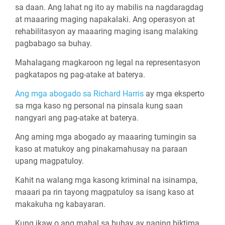
sa daan. Ang lahat ng ito ay mabilis na nagdaragdag
at maaaring maging napakalaki. Ang operasyon at
rehabilitasyon ay maaaring maging isang malaking
pagbabago sa buhay.
Mahalagang magkaroon ng legal na representasyon
pagkatapos ng pag-atake at baterya.
Ang mga abogado sa Richard Harris
ay mga eksperto
sa mga kaso ng personal na pinsala kung saan
nangyari ang pag-atake at baterya.
Ang aming mga abogado ay maaaring tumingin sa
kaso at matukoy ang pinakamahusay na paraan
upang magpatuloy.
Kahit na walang mga kasong kriminal na isinampa,
maaari pa rin tayong magpatuloy sa isang kaso at
makakuha ng kabayaran.
Kung ikaw o ang mahal sa buhay ay naging biktima