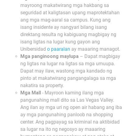
mayroong makatwirang mga hakbang sa
seguridad at kaligtasan upang maprotektahan
ang mga mag-aaral sa campus. Kung ang
isang insidente ay nangyari bilang isang
direktang resulta ng kabiguang magbigay ng
isang ligtas na lugar kung gayon ang
Unibersidad
o paaralan
ay maaaring managot.
Mga panginoong maylupa
– Dapat magbigay
ng ligtas na lugar na ligtas sa mga umuupa.
Dapat may ilaw, wastong mga kandado ng
pinto at makatwirang pangangalaga sa mga
nakatira sa property.
Mga Mall
- Mayroon kaming ilang mga
pangunahing mall dito sa Las Vegas Valley.
Ang ilan ay mga uri ng open air habang ang iba
ay mga pangunahing panloob na shopping
center. Ang pagpayag sa kriminal na aktibidad
sa lugar na ito ng negosyo ay maaaring