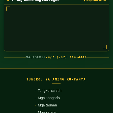
MAGAGAMIT
24/7
·
(702) 444-4444
TUNGKOL SA AMING KUMPANYA
Tungkol sa atin
Mga abogado
Mga tauhan
Mga karera