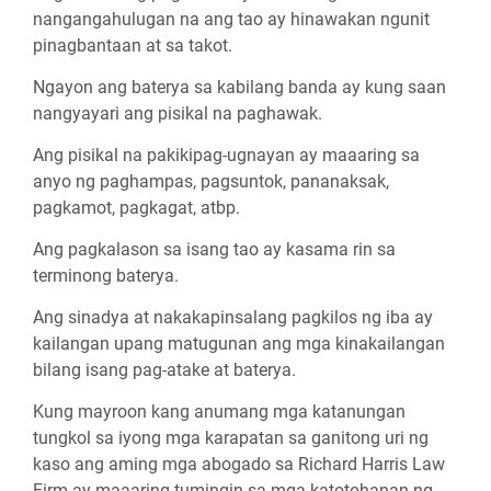
nangangahulugan na ang tao ay hinawakan ngunit
pinagbantaan at sa takot.
Ngayon ang baterya sa kabilang banda ay kung saan
nangyayari ang pisikal na paghawak.
Ang pisikal na pakikipag-ugnayan ay maaaring sa
anyo ng paghampas, pagsuntok, pananaksak,
pagkamot, pagkagat, atbp.
Ang pagkalason sa isang tao ay kasama rin sa
terminong baterya.
Ang sinadya at nakakapinsalang pagkilos ng iba ay
kailangan upang matugunan ang mga kinakailangan
bilang isang pag-atake at baterya.
Kung mayroon kang anumang mga katanungan
tungkol sa iyong mga karapatan sa ganitong uri ng
kaso ang aming mga abogado sa Richard Harris Law
Firm ay maaaring tumingin sa mga katotohanan ng