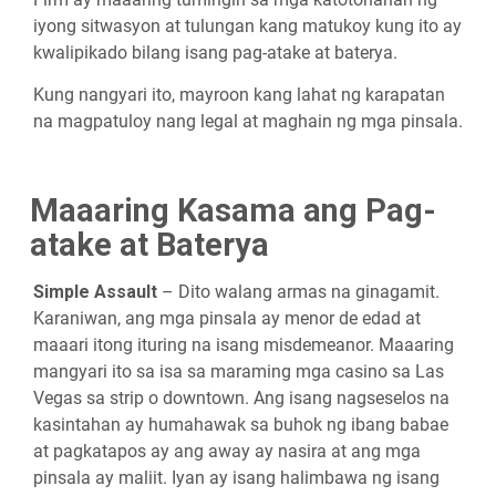
iyong sitwasyon at tulungan kang matukoy kung ito ay
kwalipikado bilang isang pag-atake at baterya.
Kung nangyari ito, mayroon kang lahat ng karapatan
na magpatuloy nang legal at maghain ng mga pinsala.
Maaaring Kasama ang Pag-
atake at Baterya
Simple Assault
– Dito walang armas na ginagamit.
Karaniwan, ang mga pinsala ay menor de edad at
maaari itong ituring na isang misdemeanor. Maaaring
mangyari ito sa isa sa maraming mga casino sa Las
Vegas sa strip o downtown. Ang isang nagseselos na
kasintahan ay humahawak sa buhok ng ibang babae
at pagkatapos ay ang away ay nasira at ang mga
pinsala ay maliit. Iyan ay isang halimbawa ng isang