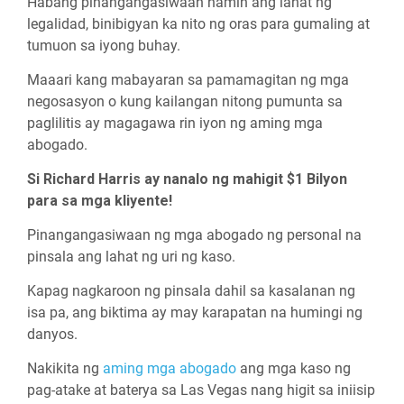
Habang pinangangasiwaan namin ang lahat ng
legalidad, binibigyan ka nito ng oras para gumaling at
tumuon sa iyong buhay.
Maaari kang mabayaran sa pamamagitan ng mga
negosasyon o kung kailangan nitong pumunta sa
paglilitis ay magagawa rin iyon ng aming mga
abogado.
Si Richard Harris ay nanalo ng mahigit $1 Bilyon
para sa mga kliyente!
Pinangangasiwaan ng mga abogado ng personal na
pinsala ang lahat ng uri ng kaso.
Kapag nagkaroon ng pinsala dahil sa kasalanan ng
isa pa, ang biktima ay may karapatan na humingi ng
danyos.
Nakikita ng
aming mga abogado
ang mga kaso ng
pag-atake at baterya sa Las Vegas nang higit sa iniisip