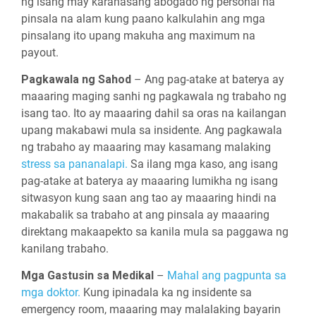
ng isang may karanasang abogado ng personal na
pinsala na alam kung paano kalkulahin ang mga
pinsalang ito upang makuha ang maximum na
payout.
Pagkawala ng Sahod
– Ang pag-atake at baterya ay
maaaring maging sanhi ng pagkawala ng trabaho ng
isang tao. Ito ay maaaring dahil sa oras na kailangan
upang makabawi mula sa insidente. Ang pagkawala
ng trabaho ay maaaring may kasamang malaking
stress sa pananalapi.
Sa ilang mga kaso, ang isang
pag-atake at baterya ay maaaring lumikha ng isang
sitwasyon kung saan ang tao ay maaaring hindi na
makabalik sa trabaho at ang pinsala ay maaaring
direktang makaapekto sa kanila mula sa paggawa ng
kanilang trabaho.
Mga Gastusin sa Medikal
–
Mahal ang pagpunta sa
mga doktor.
Kung ipinadala ka ng insidente sa
emergency room, maaaring may malalaking bayarin