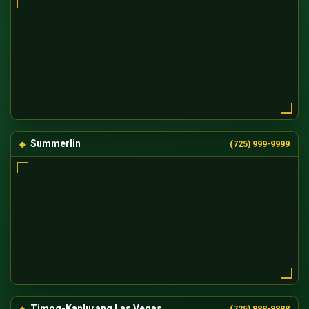
Summerlin
(725) 999-9999
Timog-Kanlurang Las Vegas
(725) 888-8888