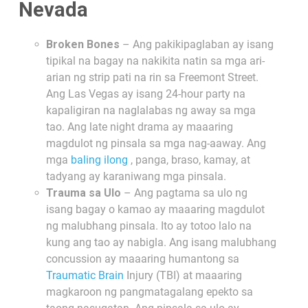
Nevada
Broken Bones
– Ang pakikipaglaban ay isang
tipikal na bagay na nakikita natin sa mga ari-
arian ng strip pati na rin sa Freemont Street.
Ang Las Vegas ay isang 24-hour party na
kapaligiran na naglalabas ng away sa mga
tao. Ang late night drama ay maaaring
magdulot ng pinsala sa mga nag-aaway. Ang
mga
baling ilong
, panga, braso, kamay, at
tadyang ay karaniwang mga pinsala.
Trauma sa Ulo
– Ang pagtama sa ulo ng
isang bagay o kamao ay maaaring magdulot
ng malubhang pinsala. Ito ay totoo lalo na
kung ang tao ay nabigla. Ang isang malubhang
concussion ay maaaring humantong sa
Traumatic Brain
Injury (TBI) at maaaring
magkaroon ng pangmatagalang epekto sa