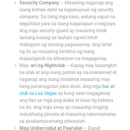
Security Company
– Maaaring naganap ang
isang krimen dahil sa kapabayaan ng security
company. Sa ilang mga kaso, walang sapat na
seguridad para sa isang kaganapan o negosyo.
Ang mga security guard ay maaaring hindi
lamang kulang sa tauhan ngunit hindi
mabigyan ng tamang pagsasanay. Ang lahat
ng ito ay maaaring lumikha ng isang
mapanganib na sitwasyon na magaganap.
May-
ari ng Nightclub
– Kapag may kasangkot
na alak at ang isang patron ay na-overserved at
naganap ang isang insidente maaaring may
ilang pananagutan para doon. Ang mga
bar at
club sa Las Vegas
ay kung saan nagaganap
ang ilan sa mga pag-atake at kaso ng baterya
na ito. Ang mga away ay maaaring maging
malubhang pinsala at maaaring nakamamatay
sa pinakamasamang sitwasyon.
Mga Unibersidad at Paaralan
– Dapat