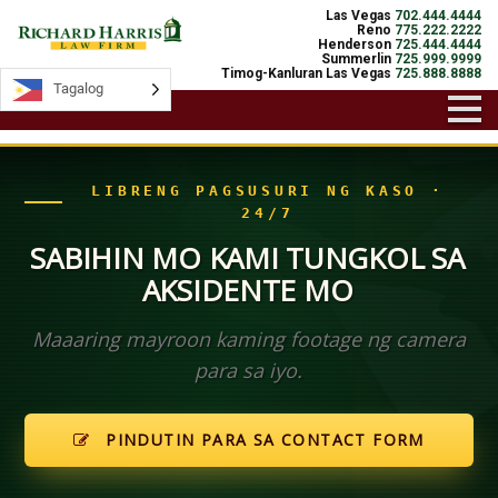
Las Vegas
702.444.4444
Reno
775.222.2222
Henderson
725.444.4444
Summerlin
725.999.9999
Timog-Kanluran Las Vegas
725.888.8888
Tagalog
Tagalog
LIBRENG PAGSUSURI NG KASO ·
24/7
SABIHIN MO KAMI TUNGKOL SA
AKSIDENTE MO
Maaaring mayroon kaming footage ng camera
para sa iyo.
PINDUTIN PARA SA CONTACT FORM