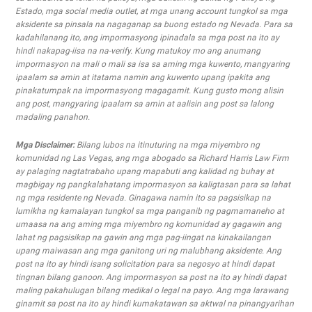
Estado, mga social media outlet, at mga unang account tungkol sa mga
aksidente sa pinsala na nagaganap sa buong estado ng Nevada. Para sa
kadahilanang ito, ang impormasyong ipinadala sa mga post na ito ay
hindi nakapag-iisa na na-verify. Kung matukoy mo ang anumang
impormasyon na mali o mali sa isa sa aming mga kuwento, mangyaring
ipaalam sa amin at itatama namin ang kuwento upang ipakita ang
pinakatumpak na impormasyong magagamit. Kung gusto mong alisin
ang post, mangyaring ipaalam sa amin at aalisin ang post sa lalong
madaling panahon.
Mga Disclaimer:
Bilang lubos na itinuturing na mga miyembro ng
komunidad ng Las Vegas, ang mga abogado sa Richard Harris Law Firm
ay palaging nagtatrabaho upang mapabuti ang kalidad ng buhay at
magbigay ng pangkalahatang impormasyon sa kaligtasan para sa lahat
ng mga residente ng Nevada. Ginagawa namin ito sa pagsisikap na
lumikha ng kamalayan tungkol sa mga panganib ng pagmamaneho at
umaasa na ang aming mga miyembro ng komunidad ay gagawin ang
lahat ng pagsisikap na gawin ang mga pag-iingat na kinakailangan
upang maiwasan ang mga ganitong uri ng malubhang aksidente. Ang
post na ito ay hindi isang solicitation para sa negosyo at hindi dapat
tingnan bilang ganoon. Ang impormasyon sa post na ito ay hindi dapat
maling pakahulugan bilang medikal o legal na payo. Ang mga larawang
ginamit sa post na ito ay hindi kumakatawan sa aktwal na pinangyarihan