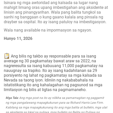
Isinara ng mga awtoridad ang kalsada sa lugar nang
mahigit limang oras upang imbestigahan ang aksidente at
linisin ang pinangyarihan. Wala pang balita tungkol sa
sanhi ng banggaan o kung gaano kalala ang pinsala ng
drayber sa ospital. Ito ay isang patuloy na imbestigasyon.
Wala nang available na impormasyon sa ngayon.
Hunyo 11, 2026
Ang bilis ng takbo ay responsable para sa isang
average ng 30 pagkamatay bawat araw sa 2022, na
nagreresulta sa isang kabuuang 11,000 pagkamatay na
nauugnay sa trapiko. Ito ay isang kadahilanan sa 29
porsiyento ng lahat ng pagkamatay sa mga kalsada sa
Nevada sa taong iyon. Idiniin ng nakababahala na
istatistikang ito ang kahalagahan ng pagsunod sa mga
limitasyon ng bilis at ligtas na pagmamaneho.
Mga Tala:
Ang mga post na ito ay nilikha sa pamamagitan ng paggamit
ng mga pangalawang mapagkukunan para sa Richard Harris Law Firm.
Kabilang sa mga mapagkukunang ito ang mga balita at bulletin, mga ulat
sa aksidente sa lokal na pulisya, mga bulletin ng Balita ng Pulisya ng