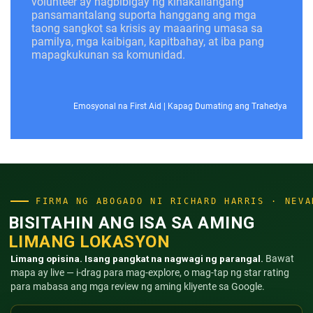
volunteer ay nagbibigay ng kinakailangang
pansamantalang suporta hanggang ang mga
taong sangkot sa krisis ay maaaring umasa sa
pamilya, mga kaibigan, kapitbahay, at iba pang
mapagkukunan sa komunidad.
Emosyonal na First Aid
|
Kapag Dumating ang Trahedya
FIRMA NG ABOGADO NI RICHARD HARRIS · NEVA
BISITAHIN ANG ISA SA AMING
LIMANG LOKASYON
Limang opisina. Isang pangkat na nagwagi ng parangal.
Bawat
mapa ay live — i-drag para mag-explore, o mag-tap ng star rating
para mabasa ang mga review ng aming kliyente sa Google.